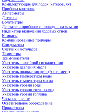
Комплектующие для лодок, катеров, яхт
Приборы контроля
Амперметры
Датчики
Вольтметры
Держатели приборов и провода с разъемами
Индикатор включения ходовых огней
Компасы
Комбинированные приборы
Спидометры
Счетчики моточасов
Тахометры
Трим-указатели
Указатель аварийной сигнализации
Указатель давления масла
Указатель положения руля (Аксиометр)
Указатель температуры воды
Указатель температуры масла
Указатель уровня воды
Указатель уровня сточных вод
Указатель уровня топлива
Часы кварцевые
Осветительное оборудование
Прожекторы