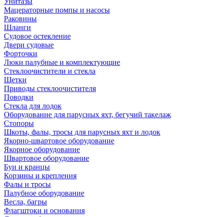
Унитазы
Мацераторные помпы и насосы
Раковины
Шланги
Судовое остекление
Двери судовые
Форточки
Люки палубные и комплектующие
Стеклоочистители и стекла
Щетки
Приводы стеклоочистителя
Поводки
Стекла для лодок
Оборудование для парусных яхт, бегучий такелаж
Стопоры
Шкоты, фалы, тросы для парусных яхт и лодок
Якорно-швартовое оборудование
Якорное оборудование
Швартовое оборудование
Буи и кранцы
Корзины и крепления
Фалы и тросы
Палубное оборудование
Весла, багры
Флагштоки и основания