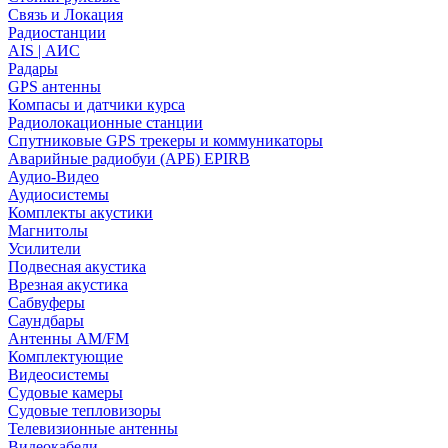
Связь и Локация
Радиостанции
AIS | АИС
Радары
GPS антенны
Компасы и датчики курса
Радиолокационные станции
Спутниковые GPS трекеры и коммуникаторы
Аварийные радиобуи (АРБ) EPIRB
Аудио-Видео
Аудиосистемы
Комплекты акустики
Магнитолы
Усилители
Подвесная акустика
Врезная акустика
Сабвуферы
Саундбары
Антенны AM/FM
Комплектующие
Видеосистемы
Судовые камеры
Cудовые тепловизоры
Телевизионные антенны
Видеокабели