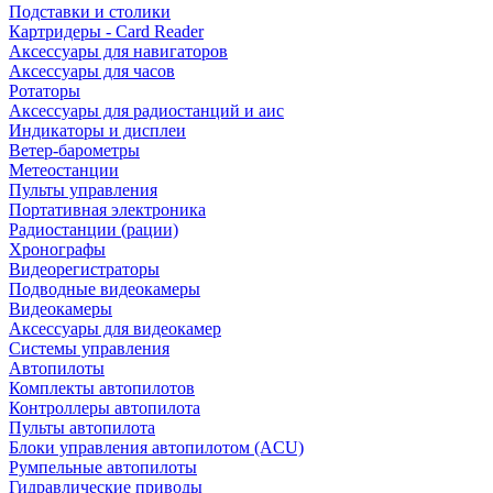
Подставки и столики
Картридеры - Card Reader
Аксессуары для навигаторов
Аксессуары для часов
Ротаторы
Аксессуары для радиостанций и аис
Индикаторы и дисплеи
Ветер-барометры
Метеостанции
Пульты управления
Портативная электроника
Радиостанции (рации)
Хронографы
Видеорегистраторы
Подводные видеокамеры
Видеокамеры
Аксессуары для видеокамер
Системы управления
Автопилоты
Комплекты автопилотов
Контроллеры автопилота
Пульты автопилота
Блоки управления автопилотом (ACU)
Румпельные автопилоты
Гидравлические приводы