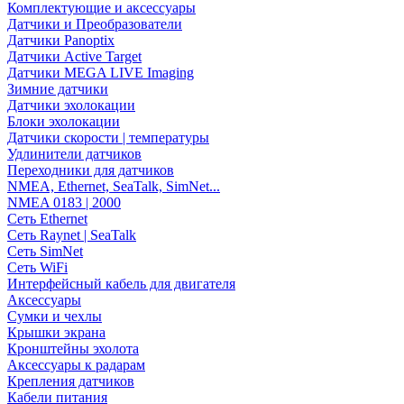
Комплектующие и аксессуары
Датчики и Преобразователи
Датчики Panoptix
Датчики Active Target
Датчики MEGA LIVE Imaging
Зимние датчики
Датчики эхолокации
Блоки эхолокации
Датчики скорости | температуры
Удлинители датчиков
Переходники для датчиков
NMEA, Ethernet, SeaTalk, SimNet...
NMEA 0183 | 2000
Сеть Ethernet
Сеть Raynet | SeaTalk
Сеть SimNet
Сеть WiFi
Интерфейсный кабель для двигателя
Аксессуары
Сумки и чехлы
Крышки экрана
Кронштейны эхолота
Аксессуары к радарам
Крепления датчиков
Кабели питания