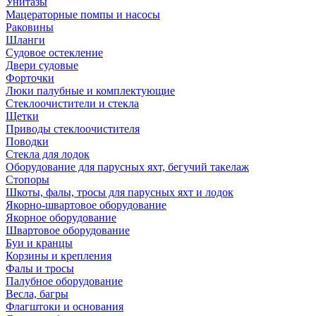
Унитазы
Мацераторные помпы и насосы
Раковины
Шланги
Судовое остекление
Двери судовые
Форточки
Люки палубные и комплектующие
Стеклоочистители и стекла
Щетки
Приводы стеклоочистителя
Поводки
Стекла для лодок
Оборудование для парусных яхт, бегучий такелаж
Стопоры
Шкоты, фалы, тросы для парусных яхт и лодок
Якорно-швартовое оборудование
Якорное оборудование
Швартовое оборудование
Буи и кранцы
Корзины и крепления
Фалы и тросы
Палубное оборудование
Весла, багры
Флагштоки и основания