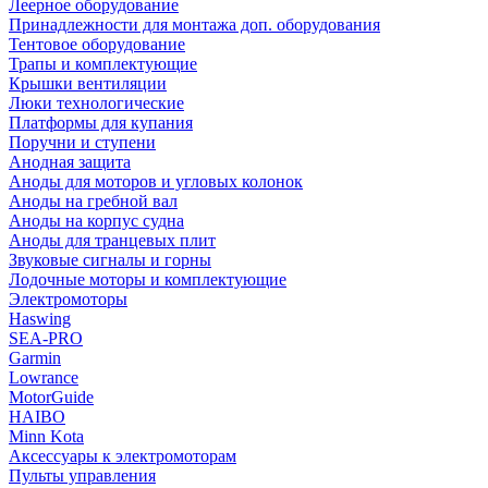
Леерное оборудование
Принадлежности для монтажа доп. оборудования
Тентовое оборудование
Трапы и комплектующие
Крышки вентиляции
Люки технологические
Платформы для купания
Поручни и ступени
Анодная защита
Аноды для моторов и угловых колонок
Аноды на гребной вал
Аноды на корпус судна
Аноды для транцевых плит
Звуковые сигналы и горны
Лодочные моторы и комплектующие
Электромоторы
Haswing
SEA-PRO
Garmin
Lowrance
MotorGuide
HAIBO
Minn Kota
Аксессуары к электромоторам
Пульты управления