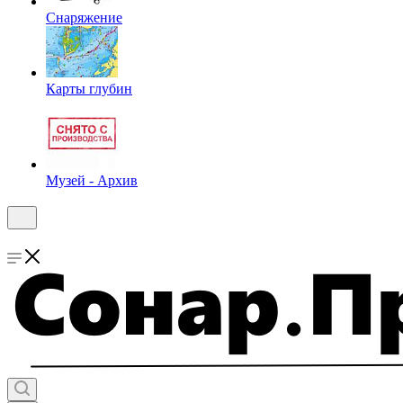
Снаряжение
Карты глубин
Музей - Архив