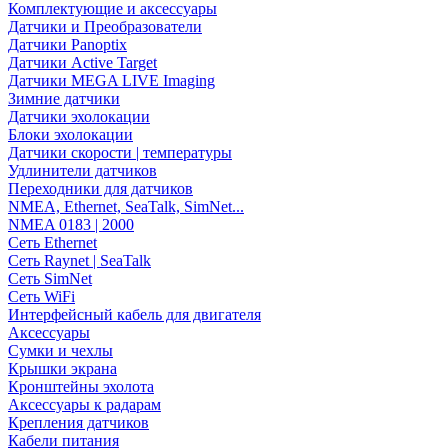
Комплектующие и аксессуары
Датчики и Преобразователи
Датчики Panoptix
Датчики Active Target
Датчики MEGA LIVE Imaging
Зимние датчики
Датчики эхолокации
Блоки эхолокации
Датчики скорости | температуры
Удлинители датчиков
Переходники для датчиков
NMEA, Ethernet, SeaTalk, SimNet...
NMEA 0183 | 2000
Сеть Ethernet
Сеть Raynet | SeaTalk
Сеть SimNet
Сеть WiFi
Интерфейсный кабель для двигателя
Аксессуары
Сумки и чехлы
Крышки экрана
Кронштейны эхолота
Аксессуары к радарам
Крепления датчиков
Кабели питания