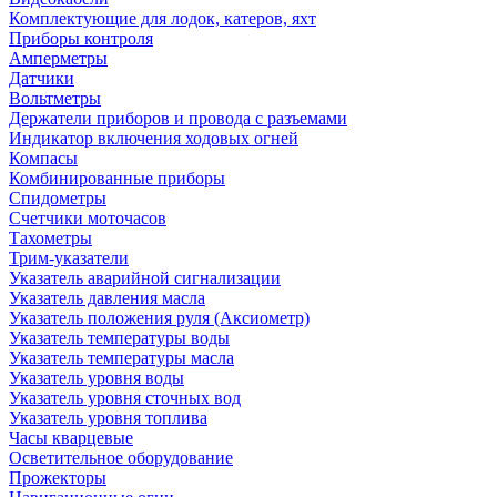
Комплектующие для лодок, катеров, яхт
Приборы контроля
Амперметры
Датчики
Вольтметры
Держатели приборов и провода с разъемами
Индикатор включения ходовых огней
Компасы
Комбинированные приборы
Спидометры
Счетчики моточасов
Тахометры
Трим-указатели
Указатель аварийной сигнализации
Указатель давления масла
Указатель положения руля (Аксиометр)
Указатель температуры воды
Указатель температуры масла
Указатель уровня воды
Указатель уровня сточных вод
Указатель уровня топлива
Часы кварцевые
Осветительное оборудование
Прожекторы