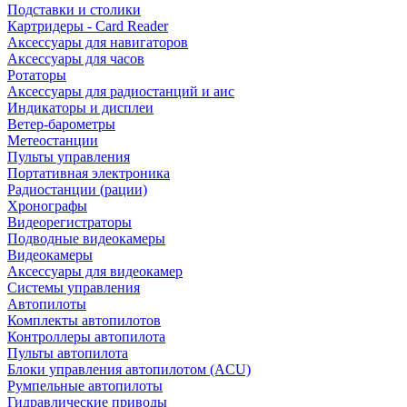
Подставки и столики
Картридеры - Card Reader
Аксессуары для навигаторов
Аксессуары для часов
Ротаторы
Аксессуары для радиостанций и аис
Индикаторы и дисплеи
Ветер-барометры
Метеостанции
Пульты управления
Портативная электроника
Радиостанции (рации)
Хронографы
Видеорегистраторы
Подводные видеокамеры
Видеокамеры
Аксессуары для видеокамер
Системы управления
Автопилоты
Комплекты автопилотов
Контроллеры автопилота
Пульты автопилота
Блоки управления автопилотом (ACU)
Румпельные автопилоты
Гидравлические приводы