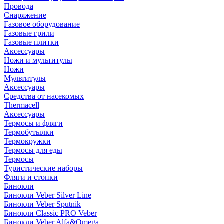
Провода
Снаряжение
Газовое оборудование
Газовые грили
Газовые плитки
Аксессуары
Ножи и мультитулы
Ножи
Мультитулы
Аксессуары
Средства от насекомых
Thermacell
Аксессуары
Термосы и фляги
Термобутылки
Термокружки
Термосы для еды
Термосы
Туристические наборы
Фляги и стопки
Бинокли
Бинокли Veber Silver Line
Бинокли Veber Sputnik
Бинокли Classic PRO Veber
Бинокли Veber Alfa&Omega