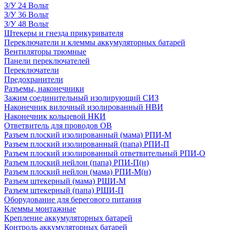
З/У 24 Вольт
З/У 36 Вольт
З/У 48 Вольт
Штекеры и гнезда прикуривателя
Переключатели и клеммы аккумуляторных батарей
Вентиляторы трюмные
Панели переключателей
Переключатели
Предохранители
Разъемы, наконечники
Зажим соединительный изолирующий СИЗ
Наконечник вилочный изолированный НВИ
Наконечник кольцевой НКИ
Ответвитель для проводов ОВ
Разъем плоский изолированный (мама) РПИ-М
Разъем плоский изолированный (папа) РПИ-П
Разъем плоский изолированный ответвительный РПИ-О
Разъем плоский нейлон (папа) РПИ-П(н)
Разъем плоский нейлон (мама) РПИ-М(н)
Разъем штекерный (мама) РШИ-М
Разъем штекерный (папа) РШИ-П
Оборудование для берегового питания
Клеммы монтажные
Крепление аккумуляторных батарей
Контроль аккумуляторных батарей