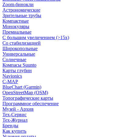
Zoom-бинокли
Астрономические
Зрительные трубы
Компактные
Монокуляры
Премиальные
С большим увеличением (>15x)
Со стабилизацией
Широкопольные
Универсальные
Солнечные
Компасы Suunto
Карты глубин
Navionics
C-MAP
BlueChart (Garmin)
OpenStreetMap (OSM)
Топографические карты
Программное обеспечение
Музей - Архив
Tex-Сервис
Тех-Журнал
Бренды
Как купить
Условия оплаты