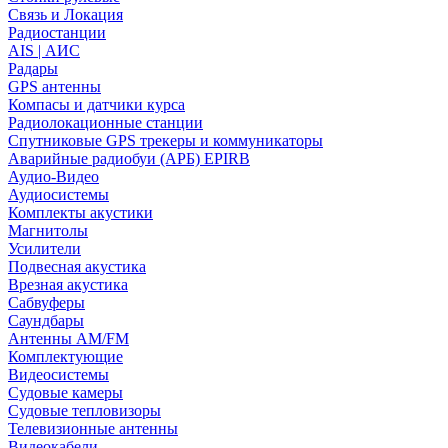
Связь и Локация
Радиостанции
AIS | АИС
Радары
GPS антенны
Компасы и датчики курса
Радиолокационные станции
Спутниковые GPS трекеры и коммуникаторы
Аварийные радиобуи (АРБ) EPIRB
Аудио-Видео
Аудиосистемы
Комплекты акустики
Магнитолы
Усилители
Подвесная акустика
Врезная акустика
Сабвуферы
Саундбары
Антенны AM/FM
Комплектующие
Видеосистемы
Судовые камеры
Cудовые тепловизоры
Телевизионные антенны
Видеокабели