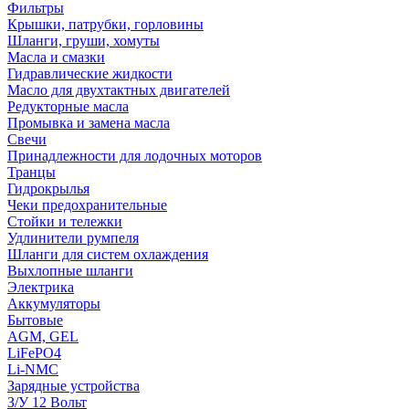
Фильтры
Крышки, патрубки, горловины
Шланги, груши, хомуты
Масла и смазки
Гидравлические жидкости
Масло для двухтактных двигателей
Редукторные масла
Промывка и замена масла
Свечи
Принадлежности для лодочных моторов
Транцы
Гидрокрылья
Чеки предохранительные
Стойки и тележки
Удлинители румпеля
Шланги для систем охлаждения
Выхлопные шланги
Электрика
Аккумуляторы
Бытовые
AGM, GEL
LiFePO4
Li-NMC
Зарядные устройства
З/У 12 Вольт