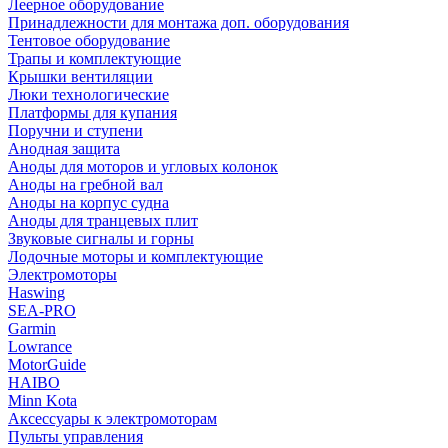
Леерное оборудование
Принадлежности для монтажа доп. оборудования
Тентовое оборудование
Трапы и комплектующие
Крышки вентиляции
Люки технологические
Платформы для купания
Поручни и ступени
Анодная защита
Аноды для моторов и угловых колонок
Аноды на гребной вал
Аноды на корпус судна
Аноды для транцевых плит
Звуковые сигналы и горны
Лодочные моторы и комплектующие
Электромоторы
Haswing
SEA-PRO
Garmin
Lowrance
MotorGuide
HAIBO
Minn Kota
Аксессуары к электромоторам
Пульты управления