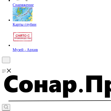
Снаряжение
Карты глубин
Музей - Архив