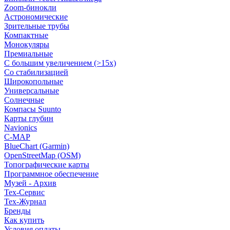
Zoom-бинокли
Астрономические
Зрительные трубы
Компактные
Монокуляры
Премиальные
С большим увеличением (>15x)
Со стабилизацией
Широкопольные
Универсальные
Солнечные
Компасы Suunto
Карты глубин
Navionics
C-MAP
BlueChart (Garmin)
OpenStreetMap (OSM)
Топографические карты
Программное обеспечение
Музей - Архив
Tex-Сервис
Тех-Журнал
Бренды
Как купить
Условия оплаты