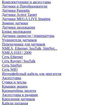
Комплектующие и аксессуары
Датчики и Преобразователи
Датчики Panoptix
Датчики Active Target
Датчики MEGA LIVE Imaging
Зимние датчики
Датчики эхолокации
Блоки эхолокации
Датчики скорости | температуры
Удлинители датчиков
Переходники для датчиков
NMEA, Ethernet, SeaTalk, SimNet...
NMEA 0183 | 2000
Сеть Ethernet
Сеть Raynet | SeaTalk
Сеть SimNet
Сеть WiFi
Интерфейсный кабель для двигателя
Аксессуары
Сумки и чехлы
Крышки экрана
Кронштейны эхолота
Аксессуары к радарам
Крепления датчиков
Кабели питания