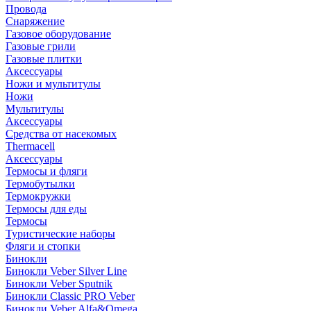
Провода
Снаряжение
Газовое оборудование
Газовые грили
Газовые плитки
Аксессуары
Ножи и мультитулы
Ножи
Мультитулы
Аксессуары
Средства от насекомых
Thermacell
Аксессуары
Термосы и фляги
Термобутылки
Термокружки
Термосы для еды
Термосы
Туристические наборы
Фляги и стопки
Бинокли
Бинокли Veber Silver Line
Бинокли Veber Sputnik
Бинокли Classic PRO Veber
Бинокли Veber Alfa&Omega