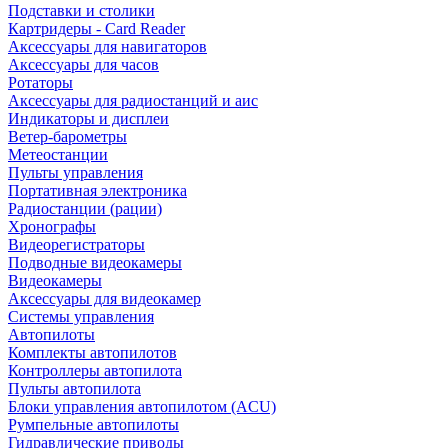
Подставки и столики
Картридеры - Card Reader
Аксессуары для навигаторов
Аксессуары для часов
Ротаторы
Аксессуары для радиостанций и аис
Индикаторы и дисплеи
Ветер-барометры
Метеостанции
Пульты управления
Портативная электроника
Радиостанции (рации)
Хронографы
Видеорегистраторы
Подводные видеокамеры
Видеокамеры
Аксессуары для видеокамер
Системы управления
Автопилоты
Комплекты автопилотов
Контроллеры автопилота
Пульты автопилота
Блоки управления автопилотом (ACU)
Румпельные автопилоты
Гидравлические приводы