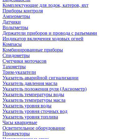
Комплектующие для лодок, катеров, яхт
Приборы контроля
Амперметры
Датчики
Вольтметры
Держатели приборов и провода с разъемами
Индикатор включения ходовых огней
Компасы
Комбинированные приборы
Спидометры
Счетчики моточасов
Тахометры
Трим-указатели
Указатель аварийной сигнализации
Указатель давления масла
Указатель положения руля (Аксиометр)
Указатель температуры воды
Указатель температуры масла
Указатель уровня воды
Указатель уровня сточных вод
Указатель уровня топлива
Часы кварцевые
Осветительное оборудование
Прожекторы