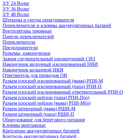
З/У 24 Вольт
З/У 36 Вольт
З/У 48 Вольт
Штекеры и гнезда прикуривателя
Переключатели и клеммы аккумуляторных батарей
Вентиляторы трюмные
Панели переключателей
Переключатели
Предохранители
Разъемы, наконечники
Зажим соединительный изолирующий СИЗ
Наконечник вилочный изолированный НВИ
Наконечник кольцевой НКИ
Ответвитель для проводов ОВ
Разъем плоский изолированный (мама) РПИ-М
Разъем плоский изолированный (папа) РПИ-П
Разъем плоский изолированный ответвительный РПИ-О
Разъем плоский нейлон (папа) РПИ-П(н)
Разъем плоский нейлон (мама) РПИ-М(н)
Разъем штекерный (мама) РШИ-М
Разъем штекерный (папа) РШИ-П
Оборудование для берегового питания
Клеммы монтажные
Крепление аккумуляторных батарей
Контроль аккумуляторных батарей