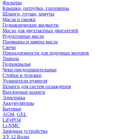
Фильтры
Крышки, патрубки, горловины
Шланги, груши, хомуты
Масла и смазки
Гидравлические жидкости
Масло для двухтактных двигателей
Редукторные масла
Промывка и замена масла
Свечи
Принадлежности для лодочных моторов
Транцы
Гидрокрылья
Чеки предохранительные
Стойки и тележки
Удлинители румпеля
Шланги для систем охлаждения
Выхлопные шланги
Электрика
Аккумуляторы
Бытовые
AGM, GEL
LiFePO4
Li-NMC
Зарядные устройства
З/У 12 Вольт