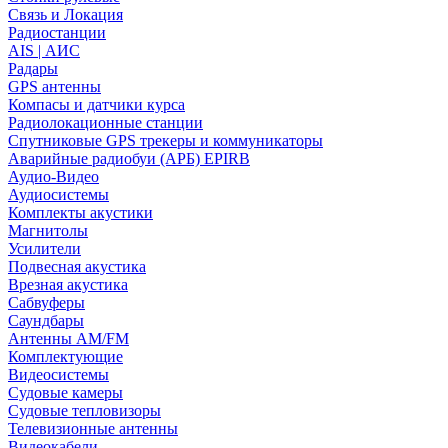
Связь и Локация
Радиостанции
AIS | АИС
Радары
GPS антенны
Компасы и датчики курса
Радиолокационные станции
Спутниковые GPS трекеры и коммуникаторы
Аварийные радиобуи (АРБ) EPIRB
Аудио-Видео
Аудиосистемы
Комплекты акустики
Магнитолы
Усилители
Подвесная акустика
Врезная акустика
Сабвуферы
Саундбары
Антенны AM/FM
Комплектующие
Видеосистемы
Судовые камеры
Cудовые тепловизоры
Телевизионные антенны
Видеокабели