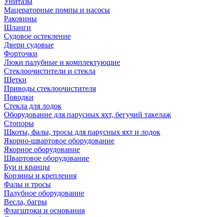
Унитазы
Мацераторные помпы и насосы
Раковины
Шланги
Судовое остекление
Двери судовые
Форточки
Люки палубные и комплектующие
Стеклоочистители и стекла
Щетки
Приводы стеклоочистителя
Поводки
Стекла для лодок
Оборудование для парусных яхт, бегучий такелаж
Стопоры
Шкоты, фалы, тросы для парусных яхт и лодок
Якорно-швартовое оборудование
Якорное оборудование
Швартовое оборудование
Буи и кранцы
Корзины и крепления
Фалы и тросы
Палубное оборудование
Весла, багры
Флагштоки и основания