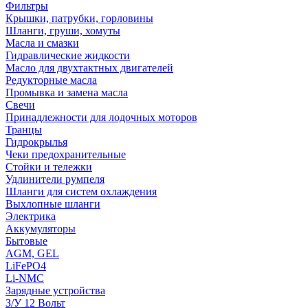
Фильтры
Крышки, патрубки, горловины
Шланги, груши, хомуты
Масла и смазки
Гидравлические жидкости
Масло для двухтактных двигателей
Редукторные масла
Промывка и замена масла
Свечи
Принадлежности для лодочных моторов
Транцы
Гидрокрылья
Чеки предохранительные
Стойки и тележки
Удлинители румпеля
Шланги для систем охлаждения
Выхлопные шланги
Электрика
Аккумуляторы
Бытовые
AGM, GEL
LiFePO4
Li-NMC
Зарядные устройства
З/У 12 Вольт