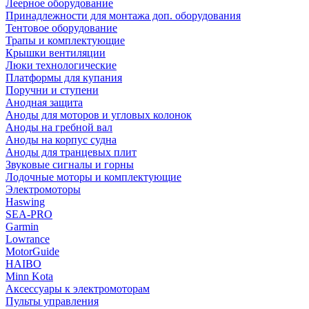
Леерное оборудование
Принадлежности для монтажа доп. оборудования
Тентовое оборудование
Трапы и комплектующие
Крышки вентиляции
Люки технологические
Платформы для купания
Поручни и ступени
Анодная защита
Аноды для моторов и угловых колонок
Аноды на гребной вал
Аноды на корпус судна
Аноды для транцевых плит
Звуковые сигналы и горны
Лодочные моторы и комплектующие
Электромоторы
Haswing
SEA-PRO
Garmin
Lowrance
MotorGuide
HAIBO
Minn Kota
Аксессуары к электромоторам
Пульты управления