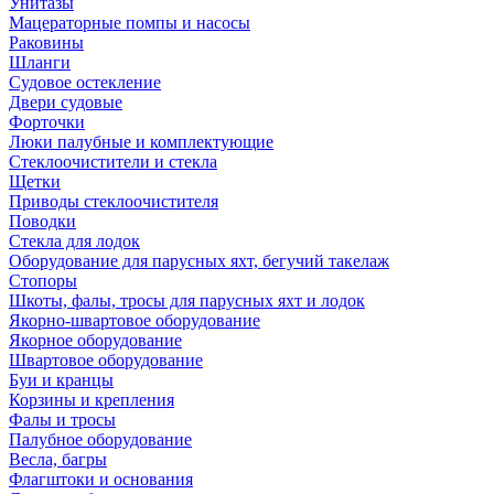
Унитазы
Мацераторные помпы и насосы
Раковины
Шланги
Судовое остекление
Двери судовые
Форточки
Люки палубные и комплектующие
Стеклоочистители и стекла
Щетки
Приводы стеклоочистителя
Поводки
Стекла для лодок
Оборудование для парусных яхт, бегучий такелаж
Стопоры
Шкоты, фалы, тросы для парусных яхт и лодок
Якорно-швартовое оборудование
Якорное оборудование
Швартовое оборудование
Буи и кранцы
Корзины и крепления
Фалы и тросы
Палубное оборудование
Весла, багры
Флагштоки и основания