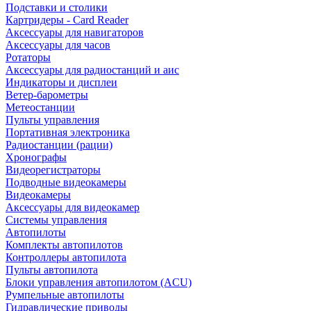
Подставки и столики
Картридеры - Card Reader
Аксессуары для навигаторов
Аксессуары для часов
Ротаторы
Аксессуары для радиостанций и аис
Индикаторы и дисплеи
Ветер-барометры
Метеостанции
Пульты управления
Портативная электроника
Радиостанции (рации)
Хронографы
Видеорегистраторы
Подводные видеокамеры
Видеокамеры
Аксессуары для видеокамер
Системы управления
Автопилоты
Комплекты автопилотов
Контроллеры автопилота
Пульты автопилота
Блоки управления автопилотом (ACU)
Румпельные автопилоты
Гидравлические приводы