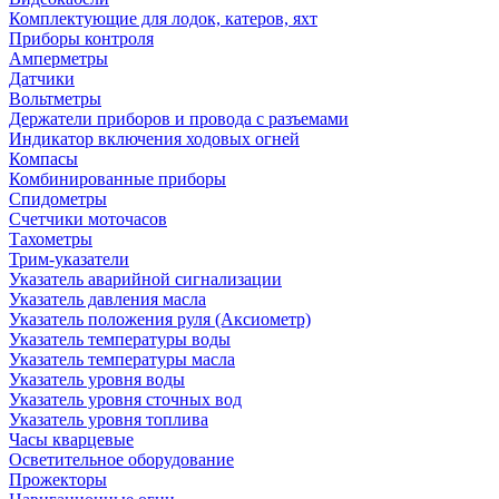
Комплектующие для лодок, катеров, яхт
Приборы контроля
Амперметры
Датчики
Вольтметры
Держатели приборов и провода с разъемами
Индикатор включения ходовых огней
Компасы
Комбинированные приборы
Спидометры
Счетчики моточасов
Тахометры
Трим-указатели
Указатель аварийной сигнализации
Указатель давления масла
Указатель положения руля (Аксиометр)
Указатель температуры воды
Указатель температуры масла
Указатель уровня воды
Указатель уровня сточных вод
Указатель уровня топлива
Часы кварцевые
Осветительное оборудование
Прожекторы