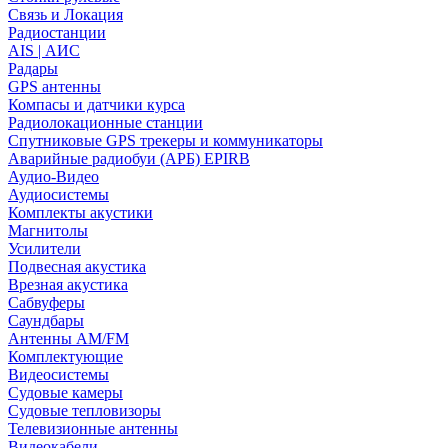
Связь и Локация
Радиостанции
AIS | АИС
Радары
GPS антенны
Компасы и датчики курса
Радиолокационные станции
Спутниковые GPS трекеры и коммуникаторы
Аварийные радиобуи (АРБ) EPIRB
Аудио-Видео
Аудиосистемы
Комплекты акустики
Магнитолы
Усилители
Подвесная акустика
Врезная акустика
Сабвуферы
Саундбары
Антенны AM/FM
Комплектующие
Видеосистемы
Судовые камеры
Cудовые тепловизоры
Телевизионные антенны
Видеокабели