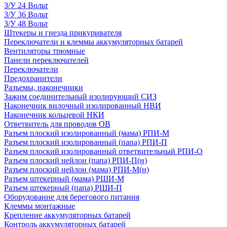
З/У 24 Вольт
З/У 36 Вольт
З/У 48 Вольт
Штекеры и гнезда прикуривателя
Переключатели и клеммы аккумуляторных батарей
Вентиляторы трюмные
Панели переключателей
Переключатели
Предохранители
Разъемы, наконечники
Зажим соединительный изолирующий СИЗ
Наконечник вилочный изолированный НВИ
Наконечник кольцевой НКИ
Ответвитель для проводов ОВ
Разъем плоский изолированный (мама) РПИ-М
Разъем плоский изолированный (папа) РПИ-П
Разъем плоский изолированный ответвительный РПИ-О
Разъем плоский нейлон (папа) РПИ-П(н)
Разъем плоский нейлон (мама) РПИ-М(н)
Разъем штекерный (мама) РШИ-М
Разъем штекерный (папа) РШИ-П
Оборудование для берегового питания
Клеммы монтажные
Крепление аккумуляторных батарей
Контроль аккумуляторных батарей