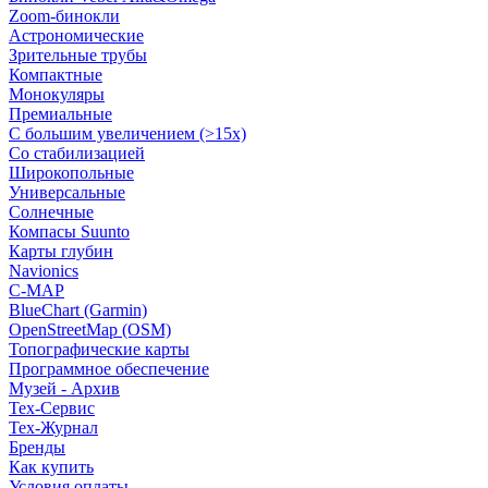
Zoom-бинокли
Астрономические
Зрительные трубы
Компактные
Монокуляры
Премиальные
С большим увеличением (>15x)
Со стабилизацией
Широкопольные
Универсальные
Солнечные
Компасы Suunto
Карты глубин
Navionics
C-MAP
BlueChart (Garmin)
OpenStreetMap (OSM)
Топографические карты
Программное обеспечение
Музей - Архив
Tex-Сервис
Тех-Журнал
Бренды
Как купить
Условия оплаты