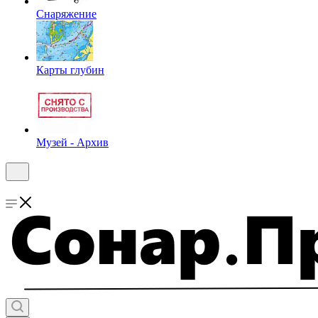
Снаряжение
Карты глубин
Музей - Архив