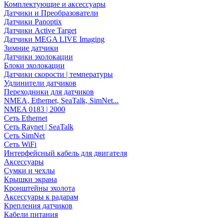
Комплектующие и аксессуары
Датчики и Преобразователи
Датчики Panoptix
Датчики Active Target
Датчики MEGA LIVE Imaging
Зимние датчики
Датчики эхолокации
Блоки эхолокации
Датчики скорости | температуры
Удлинители датчиков
Переходники для датчиков
NMEA, Ethernet, SeaTalk, SimNet...
NMEA 0183 | 2000
Сеть Ethernet
Сеть Raynet | SeaTalk
Сеть SimNet
Сеть WiFi
Интерфейсный кабель для двигателя
Аксессуары
Сумки и чехлы
Крышки экрана
Кронштейны эхолота
Аксессуары к радарам
Крепления датчиков
Кабели питания