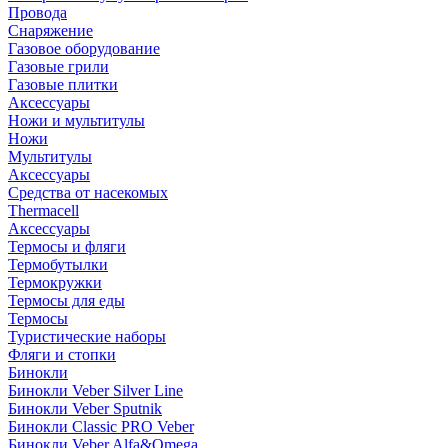
Провода
Снаряжение
Газовое оборудование
Газовые грили
Газовые плитки
Аксессуары
Ножи и мультитулы
Ножи
Мультитулы
Аксессуары
Средства от насекомых
Thermacell
Аксессуары
Термосы и фляги
Термобутылки
Термокружки
Термосы для еды
Термосы
Туристические наборы
Фляги и стопки
Бинокли
Бинокли Veber Silver Line
Бинокли Veber Sputnik
Бинокли Classic PRO Veber
Бинокли Veber Alfa&Omega