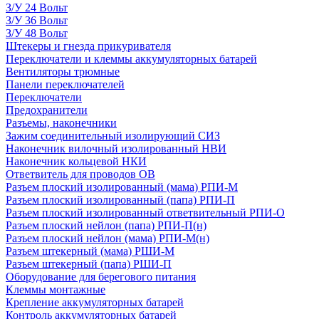
З/У 24 Вольт
З/У 36 Вольт
З/У 48 Вольт
Штекеры и гнезда прикуривателя
Переключатели и клеммы аккумуляторных батарей
Вентиляторы трюмные
Панели переключателей
Переключатели
Предохранители
Разъемы, наконечники
Зажим соединительный изолирующий СИЗ
Наконечник вилочный изолированный НВИ
Наконечник кольцевой НКИ
Ответвитель для проводов ОВ
Разъем плоский изолированный (мама) РПИ-М
Разъем плоский изолированный (папа) РПИ-П
Разъем плоский изолированный ответвительный РПИ-О
Разъем плоский нейлон (папа) РПИ-П(н)
Разъем плоский нейлон (мама) РПИ-М(н)
Разъем штекерный (мама) РШИ-М
Разъем штекерный (папа) РШИ-П
Оборудование для берегового питания
Клеммы монтажные
Крепление аккумуляторных батарей
Контроль аккумуляторных батарей