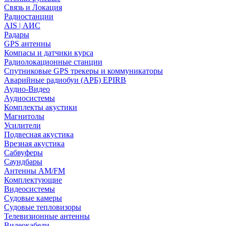
Связь и Локация
Радиостанции
AIS | АИС
Радары
GPS антенны
Компасы и датчики курса
Радиолокационные станции
Спутниковые GPS трекеры и коммуникаторы
Аварийные радиобуи (АРБ) EPIRB
Аудио-Видео
Аудиосистемы
Комплекты акустики
Магнитолы
Усилители
Подвесная акустика
Врезная акустика
Сабвуферы
Саундбары
Антенны AM/FM
Комплектующие
Видеосистемы
Судовые камеры
Cудовые тепловизоры
Телевизионные антенны
Видеокабели