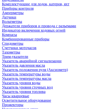
Комплектующие для лодок, катеров, яхт
Приборы контроля
Амперметры
Датчики
Вольтметры
Держатели приборов и провода с разъемами
Индикатор включения ходовых огней
Компасы
Комбинированные приборы
Спидометры
Счетчики моточасов
Тахометры
Трим-указатели
Указатель аварийной сигнализации
Указатель давления масла
Указатель положения руля (Аксиометр)
Указатель температуры воды
Указатель температуры масла
Указатель уровня воды
Указатель уровня сточных вод
Указатель уровня топлива
Часы кварцевые
Осветительное оборудование
Прожекторы