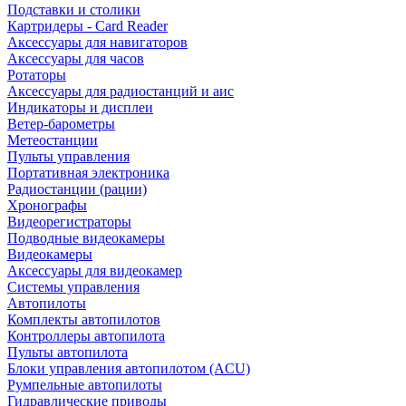
Подставки и столики
Картридеры - Card Reader
Аксессуары для навигаторов
Аксессуары для часов
Ротаторы
Аксессуары для радиостанций и аис
Индикаторы и дисплеи
Ветер-барометры
Метеостанции
Пульты управления
Портативная электроника
Радиостанции (рации)
Хронографы
Видеорегистраторы
Подводные видеокамеры
Видеокамеры
Аксессуары для видеокамер
Системы управления
Автопилоты
Комплекты автопилотов
Контроллеры автопилота
Пульты автопилота
Блоки управления автопилотом (ACU)
Румпельные автопилоты
Гидравлические приводы