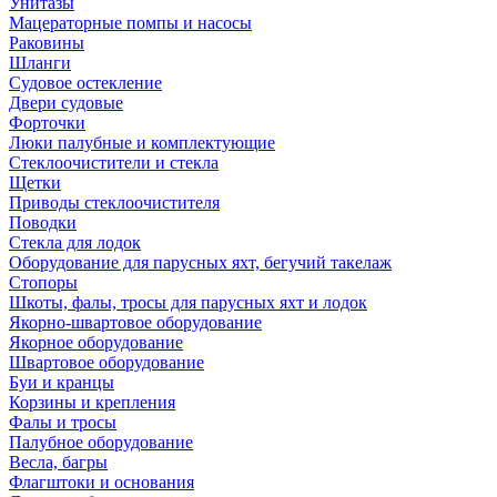
Унитазы
Мацераторные помпы и насосы
Раковины
Шланги
Судовое остекление
Двери судовые
Форточки
Люки палубные и комплектующие
Стеклоочистители и стекла
Щетки
Приводы стеклоочистителя
Поводки
Стекла для лодок
Оборудование для парусных яхт, бегучий такелаж
Стопоры
Шкоты, фалы, тросы для парусных яхт и лодок
Якорно-швартовое оборудование
Якорное оборудование
Швартовое оборудование
Буи и кранцы
Корзины и крепления
Фалы и тросы
Палубное оборудование
Весла, багры
Флагштоки и основания