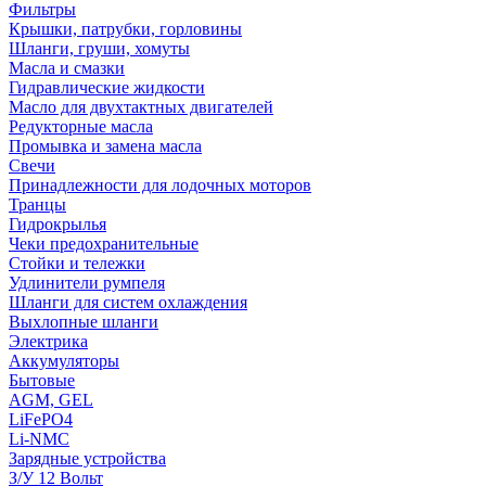
Фильтры
Крышки, патрубки, горловины
Шланги, груши, хомуты
Масла и смазки
Гидравлические жидкости
Масло для двухтактных двигателей
Редукторные масла
Промывка и замена масла
Свечи
Принадлежности для лодочных моторов
Транцы
Гидрокрылья
Чеки предохранительные
Стойки и тележки
Удлинители румпеля
Шланги для систем охлаждения
Выхлопные шланги
Электрика
Аккумуляторы
Бытовые
AGM, GEL
LiFePO4
Li-NMC
Зарядные устройства
З/У 12 Вольт