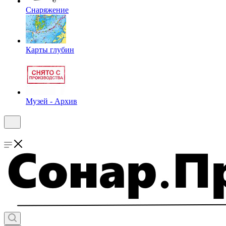
Снаряжение
Карты глубин
Музей - Архив