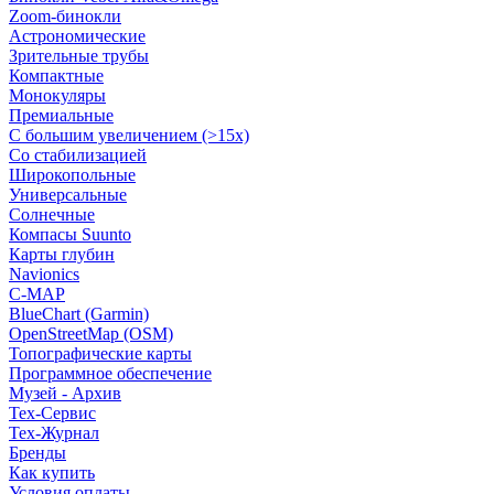
Zoom-бинокли
Астрономические
Зрительные трубы
Компактные
Монокуляры
Премиальные
С большим увеличением (>15x)
Со стабилизацией
Широкопольные
Универсальные
Солнечные
Компасы Suunto
Карты глубин
Navionics
C-MAP
BlueChart (Garmin)
OpenStreetMap (OSM)
Топографические карты
Программное обеспечение
Музей - Архив
Tex-Сервис
Тех-Журнал
Бренды
Как купить
Условия оплаты