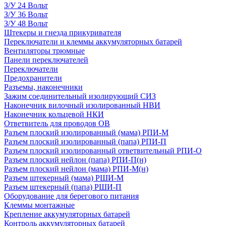
З/У 24 Вольт
З/У 36 Вольт
З/У 48 Вольт
Штекеры и гнезда прикуривателя
Переключатели и клеммы аккумуляторных батарей
Вентиляторы трюмные
Панели переключателей
Переключатели
Предохранители
Разъемы, наконечники
Зажим соединительный изолирующий СИЗ
Наконечник вилочный изолированный НВИ
Наконечник кольцевой НКИ
Ответвитель для проводов ОВ
Разъем плоский изолированный (мама) РПИ-М
Разъем плоский изолированный (папа) РПИ-П
Разъем плоский изолированный ответвительный РПИ-О
Разъем плоский нейлон (папа) РПИ-П(н)
Разъем плоский нейлон (мама) РПИ-М(н)
Разъем штекерный (мама) РШИ-М
Разъем штекерный (папа) РШИ-П
Оборудование для берегового питания
Клеммы монтажные
Крепление аккумуляторных батарей
Контроль аккумуляторных батарей