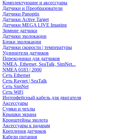
Комплектующие и аксессуары
Датчики и Преобразователи
Датчики Panoptix
Датчики Active Target
Датчики MEGA LIVE Imaging
Зимние датчики
Датчики эхолокации
Блоки эхолокации
Датчики скорости | температуры
Удлинители датчиков
Переходники для датчиков
NMEA, Ethernet, SeaTalk, SimNet...
NMEA 0183 | 2000
Сеть Ethernet
Сеть Raynet | SeaTalk
Сеть SimNet
Сеть WiFi
Интерфейсный кабель для двигателя
Аксессуары
Сумки и чехлы
Крышки экрана
Кронштейны эхолота
Аксессуары к радарам
Крепления датчиков
Кабели питания