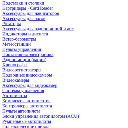
Подставки и столики
Картридеры - Card Reader
Аксессуары для навигаторов
Аксессуары для часов
Ротаторы
Аксессуары для радиостанций и аис
Индикаторы и дисплеи
Ветер-барометры
Метеостанции
Пульты управления
Портативная электроника
Радиостанции (рации)
Хронографы
Видеорегистраторы
Подводные видеокамеры
Видеокамеры
Аксессуары для видеокамер
Системы управления
Автопилоты
Комплекты автопилотов
Контроллеры автопилота
Пульты автопилота
Блоки управления автопилотом (ACU)
Румпельные автопилоты
Гидравлические приводы