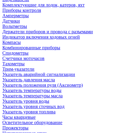
Комплектующие для лодок, катеров, яхт
Приборы контроля
Амперметры
Датчики
Вольтметры
Держатели приборов и провода с разъемами
Индикатор включения ходовых огней
Компасы
Комбинированные приборы
Спидометры
Счетчики моточасов
Тахометры
Трим-указатели
Указатель аварийной сигнализации
Указатель давления масла
Указатель положения руля (Аксиометр)
Указатель температуры воды
Указатель температуры масла
Указатель уровня воды
Указатель уровня сточных вод
Указатель уровня топлива
Часы кварцевые
Осветительное оборудование
Прожекторы