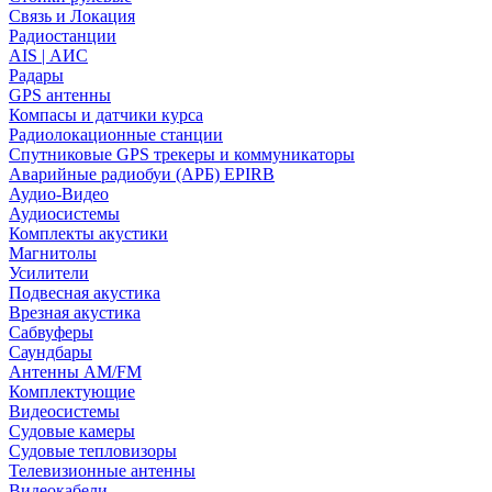
Связь и Локация
Радиостанции
AIS | АИС
Радары
GPS антенны
Компасы и датчики курса
Радиолокационные станции
Спутниковые GPS трекеры и коммуникаторы
Аварийные радиобуи (АРБ) EPIRB
Аудио-Видео
Аудиосистемы
Комплекты акустики
Магнитолы
Усилители
Подвесная акустика
Врезная акустика
Сабвуферы
Саундбары
Антенны AM/FM
Комплектующие
Видеосистемы
Судовые камеры
Cудовые тепловизоры
Телевизионные антенны
Видеокабели