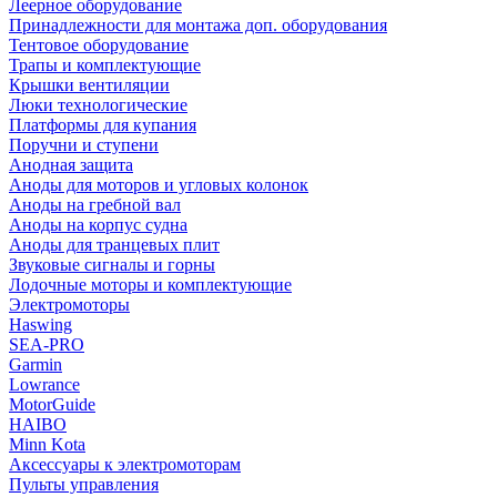
Леерное оборудование
Принадлежности для монтажа доп. оборудования
Тентовое оборудование
Трапы и комплектующие
Крышки вентиляции
Люки технологические
Платформы для купания
Поручни и ступени
Анодная защита
Аноды для моторов и угловых колонок
Аноды на гребной вал
Аноды на корпус судна
Аноды для транцевых плит
Звуковые сигналы и горны
Лодочные моторы и комплектующие
Электромоторы
Haswing
SEA-PRO
Garmin
Lowrance
MotorGuide
HAIBO
Minn Kota
Аксессуары к электромоторам
Пульты управления