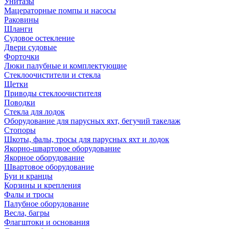
Унитазы
Мацераторные помпы и насосы
Раковины
Шланги
Судовое остекление
Двери судовые
Форточки
Люки палубные и комплектующие
Стеклоочистители и стекла
Щетки
Приводы стеклоочистителя
Поводки
Стекла для лодок
Оборудование для парусных яхт, бегучий такелаж
Стопоры
Шкоты, фалы, тросы для парусных яхт и лодок
Якорно-швартовое оборудование
Якорное оборудование
Швартовое оборудование
Буи и кранцы
Корзины и крепления
Фалы и тросы
Палубное оборудование
Весла, багры
Флагштоки и основания