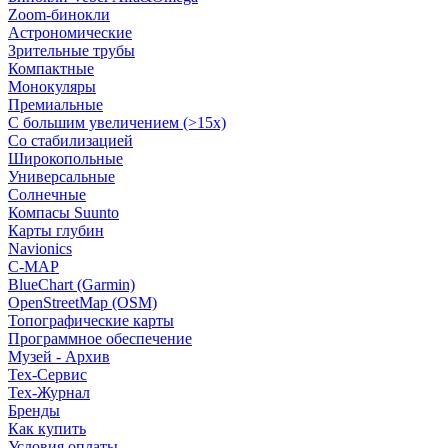
Zoom-бинокли
Астрономические
Зрительные трубы
Компактные
Монокуляры
Премиальные
С большим увеличением (>15x)
Со стабилизацией
Широкопольные
Универсальные
Солнечные
Компасы Suunto
Карты глубин
Navionics
C-MAP
BlueChart (Garmin)
OpenStreetMap (OSM)
Топографические карты
Программное обеспечение
Музей - Архив
Tex-Сервис
Тех-Журнал
Бренды
Как купить
Условия оплаты