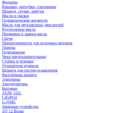
Фильтры
Крышки, патрубки, горловины
Шланги, груши, хомуты
Масла и смазки
Гидравлические жидкости
Масло для двухтактных двигателей
Редукторные масла
Промывка и замена масла
Свечи
Принадлежности для лодочных моторов
Транцы
Гидрокрылья
Чеки предохранительные
Стойки и тележки
Удлинители румпеля
Шланги для систем охлаждения
Выхлопные шланги
Электрика
Аккумуляторы
Бытовые
AGM, GEL
LiFePO4
Li-NMC
Зарядные устройства
З/У 12 Вольт