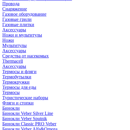
Провода
Снаряжение
Газовое оборудование
Газовые грили
Газовые плитки
Аксессуары
Ножи и мультитулы
Ножи
Мультитулы
Аксессуары
Средства от насекомых
Thermacell
Аксессуары
Термосы и фляги
Термобутылки
Термокружки
Термосы для еды
Термосы
Туристические наборы
Фляги и стопки
Бинокли
Бинокли Veber Silver Line
Бинокли Veber Sputnik
Бинокли Classic PRO Veber
Бинокли Veber Alfa&Omega