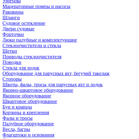
Унитазы
Мацераторные помпы и насосы
Раковины
Шланги
Судовое остекление
Двери судовые
Форточки
Люки палубные и комплектующие
Стеклоочистители и стекла
Щетки
Приводы стеклоочистителя
Поводки
Стекла для лодок
Оборудование для парусных яхт, бегучий такелаж
Стопоры
Шкоты, фалы, тросы для парусных яхт и лодок
Якорно-швартовое оборудование
Якорное оборудование
Швартовое оборудование
Буи и кранцы
Корзины и крепления
Фалы и тросы
Палубное оборудование
Весла, багры
Флагштоки и основания