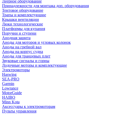
Леерное оборудование
Принадлежности для монтажа доп. оборудования
Тентовое оборудование
Трапы и комплектующие
Крышки вентиляции
Люки технологические
Платформы для купания
Поручни и ступени
Анодная защита
Аноды для моторов и угловых колонок
Аноды на гребной вал
Аноды на корпус судна
Аноды для транцевых плит
Звуковые сигналы и горны
Лодочные моторы и комплектующие
Электромоторы
Haswing
SEA-PRO
Garmin
Lowrance
MotorGuide
HAIBO
Minn Kota
Аксессуары к электромоторам
Пульты управления