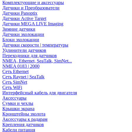
Комплектующие и аксессуары
Датчики и Преобразователи
Датчики Panoptix
Датчики Active Target
Датчики MEGA LIVE Imaging
Зимние датчики
Датчики эхолокации
Блоки эхолокации
Датчики скорости | температуры
Удлинители датчиков
Переходники для датчиков
NMEA, Ethernet, SeaTalk, SimNet...
NMEA 0183 | 2000
Сеть Ethernet
Сеть Raynet | SeaTalk
Сеть SimNet
Сеть WiFi
Интерфейсный кабель для двигателя
Аксессуары
Сумки и чехлы
Крышки экрана
Кронштейны эхолота
Аксессуары к радарам
Крепления датчиков
Кабели питания