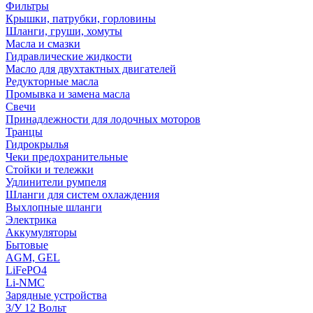
Фильтры
Крышки, патрубки, горловины
Шланги, груши, хомуты
Масла и смазки
Гидравлические жидкости
Масло для двухтактных двигателей
Редукторные масла
Промывка и замена масла
Свечи
Принадлежности для лодочных моторов
Транцы
Гидрокрылья
Чеки предохранительные
Стойки и тележки
Удлинители румпеля
Шланги для систем охлаждения
Выхлопные шланги
Электрика
Аккумуляторы
Бытовые
AGM, GEL
LiFePO4
Li-NMC
Зарядные устройства
З/У 12 Вольт