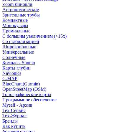
Zoom-бинокли
Астрономические
Зрительные трубы
Компактные
Монокуляры
Премиальные
С большим увеличением (>15x)
Со стабилизацией
Широкопольные
Универсальные
Солнечные
Компасы Suunto
Карты глубин
Navionics
C-MAP
BlueChart (Garmin)
OpenStreetMap (OSM)
Топографические карты
Программное обеспечение
Музей - Архив
Tex-Сервис
Тех-Журнал
Бренды
Как купить
Условия оплаты