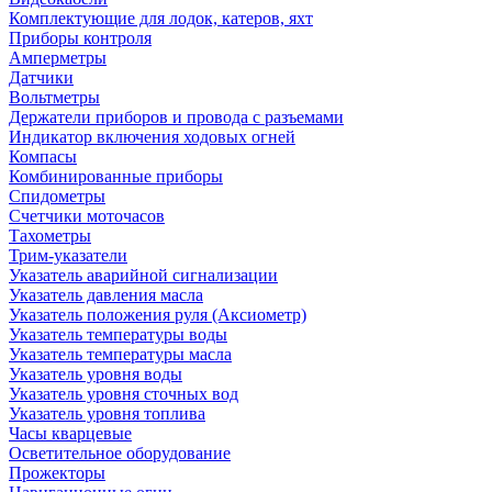
Комплектующие для лодок, катеров, яхт
Приборы контроля
Амперметры
Датчики
Вольтметры
Держатели приборов и провода с разъемами
Индикатор включения ходовых огней
Компасы
Комбинированные приборы
Спидометры
Счетчики моточасов
Тахометры
Трим-указатели
Указатель аварийной сигнализации
Указатель давления масла
Указатель положения руля (Аксиометр)
Указатель температуры воды
Указатель температуры масла
Указатель уровня воды
Указатель уровня сточных вод
Указатель уровня топлива
Часы кварцевые
Осветительное оборудование
Прожекторы