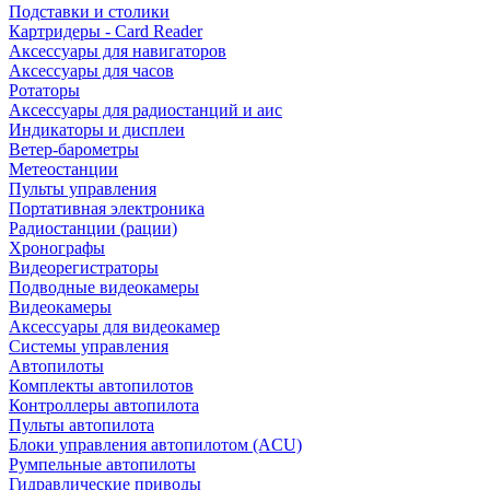
Подставки и столики
Картридеры - Card Reader
Аксессуары для навигаторов
Аксессуары для часов
Ротаторы
Аксессуары для радиостанций и аис
Индикаторы и дисплеи
Ветер-барометры
Метеостанции
Пульты управления
Портативная электроника
Радиостанции (рации)
Хронографы
Видеорегистраторы
Подводные видеокамеры
Видеокамеры
Аксессуары для видеокамер
Системы управления
Автопилоты
Комплекты автопилотов
Контроллеры автопилота
Пульты автопилота
Блоки управления автопилотом (ACU)
Румпельные автопилоты
Гидравлические приводы