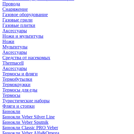
Провода
Снаряжение
Газовое оборудование
Газовые грили
Газовые плитки
Аксессуары
Ножи и мультитулы
Ножи
Мультитулы
Аксессуары
Средства от насекомых
Thermacell
Аксессуары
Термосы и фляги
Термобутылки
Термокружки
Термосы для еды
Термосы
Туристические наборы
Фляги и стопки
Бинокли
Бинокли Veber Silver Line
Бинокли Veber Sputnik
Бинокли Classic PRO Veber
Бинокли Veber Alfa&Omega