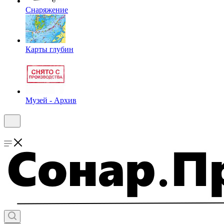
Снаряжение
Карты глубин
Музей - Архив