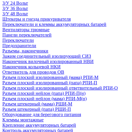
З/У 24 Вольт
З/У 36 Вольт
З/У 48 Вольт
Штекеры и гнезда прикуривателя
Переключатели и клеммы аккумуляторных батарей
Вентиляторы трюмные
Панели переключателей
Переключатели
Предохранители
Разъемы, наконечники
Зажим соединительный изолирующий СИЗ
Наконечник вилочный изолированный НВИ
Наконечник кольцевой НКИ
Ответвитель для проводов ОВ
Разъем плоский изолированный (мама) РПИ-М
Разъем плоский изолированный (папа) РПИ-П
Разъем плоский изолированный ответвительный РПИ-О
Разъем плоский нейлон (папа) РПИ-П(н)
Разъем плоский нейлон (мама) РПИ-М(н)
Разъем штекерный (мама) РШИ-М
Разъем штекерный (папа) РШИ-П
Оборудование для берегового питания
Клеммы монтажные
Крепление аккумуляторных батарей
Контроль аккумуляторных батарей