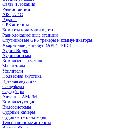
Связь и Локация
Радиостанции
AIS | АИС
Радары
GPS антенны
Компасы и датчики курса
Радиолокационные станции
Спутниковые GPS трекеры и коммуникаторы
Аварийные радиобуи (АРБ) EPIRB
Аудио-Видео
Аудиосистемы
Комплекты акустики
Магнитолы
Усилители
Подвесная акустика
Врезная акустика
Сабвуферы
Саундбары
Антенны AM/FM
Комплектующие
Видеосистемы
Судовые камеры
Cудовые тепловизоры
Телевизионные антенны
Видеокабели