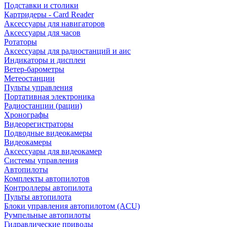
Подставки и столики
Картридеры - Card Reader
Аксессуары для навигаторов
Аксессуары для часов
Ротаторы
Аксессуары для радиостанций и аис
Индикаторы и дисплеи
Ветер-барометры
Метеостанции
Пульты управления
Портативная электроника
Радиостанции (рации)
Хронографы
Видеорегистраторы
Подводные видеокамеры
Видеокамеры
Аксессуары для видеокамер
Системы управления
Автопилоты
Комплекты автопилотов
Контроллеры автопилота
Пульты автопилота
Блоки управления автопилотом (ACU)
Румпельные автопилоты
Гидравлические приводы