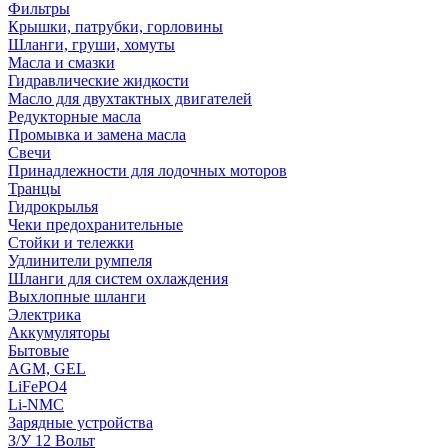
Фильтры
Крышки, патрубки, горловины
Шланги, груши, хомуты
Масла и смазки
Гидравлические жидкости
Масло для двухтактных двигателей
Редукторные масла
Промывка и замена масла
Свечи
Принадлежности для лодочных моторов
Транцы
Гидрокрылья
Чеки предохранительные
Стойки и тележки
Удлинители румпеля
Шланги для систем охлаждения
Выхлопные шланги
Электрика
Аккумуляторы
Бытовые
AGM, GEL
LiFePO4
Li-NMC
Зарядные устройства
З/У 12 Вольт