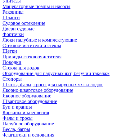
Унитазы
Мацераторные помпы и насосы
Раковины
Шланги
Судовое остекление
Двери судовые
Форточки
Люки палубные и комплектующие
Стеклоочистители и стекла
Щетки
Приводы стеклоочистителя
Поводки
Стекла для лодок
Оборудование для парусных яхт, бегучий такелаж
Стопоры
Шкоты, фалы, тросы для парусных яхт и лодок
Якорно-швартовое оборудование
Якорное оборудование
Швартовое оборудование
Буи и кранцы
Корзины и крепления
Фалы и тросы
Палубное оборудование
Весла, багры
Флагштоки и основания