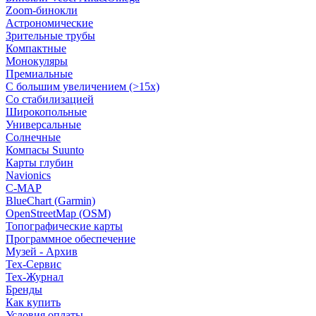
Zoom-бинокли
Астрономические
Зрительные трубы
Компактные
Монокуляры
Премиальные
С большим увеличением (>15x)
Со стабилизацией
Широкопольные
Универсальные
Солнечные
Компасы Suunto
Карты глубин
Navionics
C-MAP
BlueChart (Garmin)
OpenStreetMap (OSM)
Топографические карты
Программное обеспечение
Музей - Архив
Tex-Сервис
Тех-Журнал
Бренды
Как купить
Условия оплаты