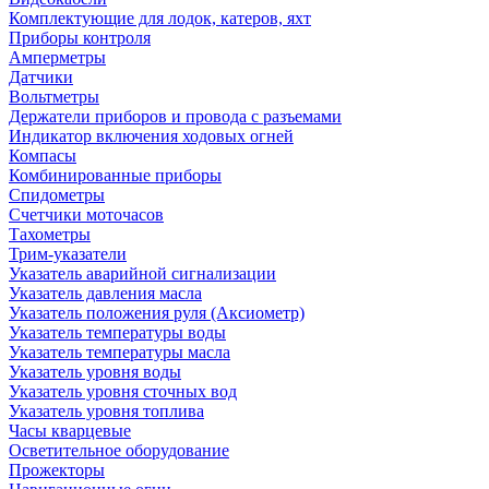
Комплектующие для лодок, катеров, яхт
Приборы контроля
Амперметры
Датчики
Вольтметры
Держатели приборов и провода с разъемами
Индикатор включения ходовых огней
Компасы
Комбинированные приборы
Спидометры
Счетчики моточасов
Тахометры
Трим-указатели
Указатель аварийной сигнализации
Указатель давления масла
Указатель положения руля (Аксиометр)
Указатель температуры воды
Указатель температуры масла
Указатель уровня воды
Указатель уровня сточных вод
Указатель уровня топлива
Часы кварцевые
Осветительное оборудование
Прожекторы