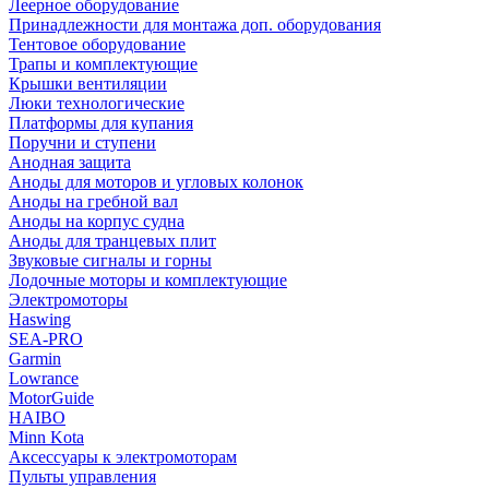
Леерное оборудование
Принадлежности для монтажа доп. оборудования
Тентовое оборудование
Трапы и комплектующие
Крышки вентиляции
Люки технологические
Платформы для купания
Поручни и ступени
Анодная защита
Аноды для моторов и угловых колонок
Аноды на гребной вал
Аноды на корпус судна
Аноды для транцевых плит
Звуковые сигналы и горны
Лодочные моторы и комплектующие
Электромоторы
Haswing
SEA-PRO
Garmin
Lowrance
MotorGuide
HAIBO
Minn Kota
Аксессуары к электромоторам
Пульты управления