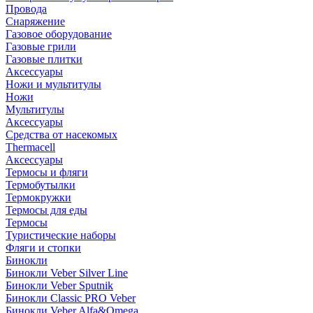
Провода
Снаряжение
Газовое оборудование
Газовые грили
Газовые плитки
Аксессуары
Ножи и мультитулы
Ножи
Мультитулы
Аксессуары
Средства от насекомых
Thermacell
Аксессуары
Термосы и фляги
Термобутылки
Термокружки
Термосы для еды
Термосы
Туристические наборы
Фляги и стопки
Бинокли
Бинокли Veber Silver Line
Бинокли Veber Sputnik
Бинокли Classic PRO Veber
Бинокли Veber Alfa&Omega