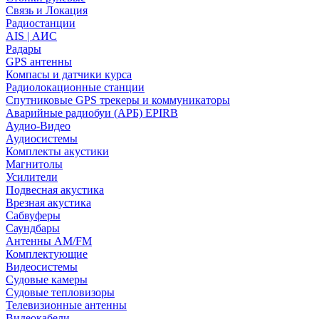
Связь и Локация
Радиостанции
AIS | АИС
Радары
GPS антенны
Компасы и датчики курса
Радиолокационные станции
Спутниковые GPS трекеры и коммуникаторы
Аварийные радиобуи (АРБ) EPIRB
Аудио-Видео
Аудиосистемы
Комплекты акустики
Магнитолы
Усилители
Подвесная акустика
Врезная акустика
Сабвуферы
Саундбары
Антенны AM/FM
Комплектующие
Видеосистемы
Судовые камеры
Cудовые тепловизоры
Телевизионные антенны
Видеокабели