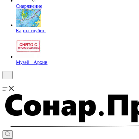
Снаряжение
Карты глубин
Музей - Архив