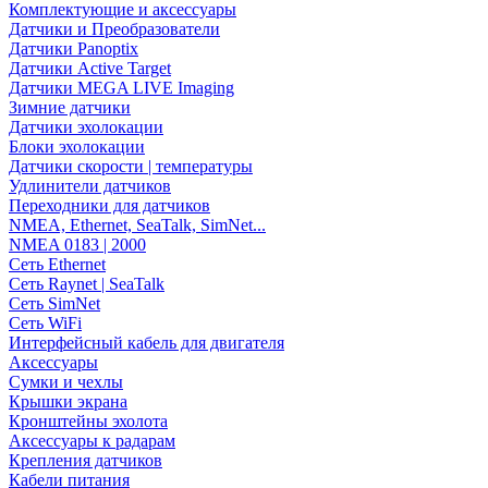
Комплектующие и аксессуары
Датчики и Преобразователи
Датчики Panoptix
Датчики Active Target
Датчики MEGA LIVE Imaging
Зимние датчики
Датчики эхолокации
Блоки эхолокации
Датчики скорости | температуры
Удлинители датчиков
Переходники для датчиков
NMEA, Ethernet, SeaTalk, SimNet...
NMEA 0183 | 2000
Сеть Ethernet
Сеть Raynet | SeaTalk
Сеть SimNet
Сеть WiFi
Интерфейсный кабель для двигателя
Аксессуары
Сумки и чехлы
Крышки экрана
Кронштейны эхолота
Аксессуары к радарам
Крепления датчиков
Кабели питания