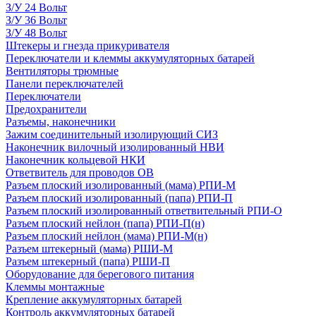
З/У 24 Вольт
З/У 36 Вольт
З/У 48 Вольт
Штекеры и гнезда прикуривателя
Переключатели и клеммы аккумуляторных батарей
Вентиляторы трюмные
Панели переключателей
Переключатели
Предохранители
Разъемы, наконечники
Зажим соединительный изолирующий СИЗ
Наконечник вилочный изолированный НВИ
Наконечник кольцевой НКИ
Ответвитель для проводов ОВ
Разъем плоский изолированный (мама) РПИ-М
Разъем плоский изолированный (папа) РПИ-П
Разъем плоский изолированный ответвительный РПИ-О
Разъем плоский нейлон (папа) РПИ-П(н)
Разъем плоский нейлон (мама) РПИ-М(н)
Разъем штекерный (мама) РШИ-М
Разъем штекерный (папа) РШИ-П
Оборудование для берегового питания
Клеммы монтажные
Крепление аккумуляторных батарей
Контроль аккумуляторных батарей