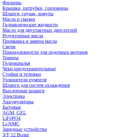
Фильтры
Крышки, патрубки, горловины
Шланги, груши, хомуты
Масла и смазки
Гидравлические жидкости
Масло для двухтактных двигателей
Редукторные масла
Промывка и замена масла
Свечи
Принадлежности для лодочных моторов
Транцы
Гидрокрылья
Чеки предохранительные
Стойки и тележки
Удлинители румпеля
Шланги для систем охлаждения
Выхлопные шланги
Электрика
Аккумуляторы
Бытовые
AGM, GEL
LiFePO4
Li-NMC
Зарядные устройства
З/У 12 Вольт