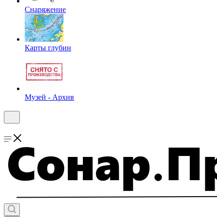
Снаряжение
Карты глубин
Музей - Архив