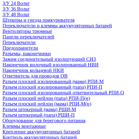
З/У 24 Вольт
З/У 36 Вольт
З/У 48 Вольт
Штекеры и гнезда прикуривателя
Переключатели и клеммы аккумуляторных батарей
Вентиляторы трюмные
Панели переключателей
Переключатели
Предохранители
Разъемы, наконечники
Зажим соединительный изолирующий СИЗ
Наконечник вилочный изолированный НВИ
Наконечник кольцевой НКИ
Ответвитель для проводов ОВ
Разъем плоский изолированный (мама) РПИ-М
Разъем плоский изолированный (папа) РПИ-П
Разъем плоский изолированный ответвительный РПИ-О
Разъем плоский нейлон (папа) РПИ-П(н)
Разъем плоский нейлон (мама) РПИ-М(н)
Разъем штекерный (мама) РШИ-М
Разъем штекерный (папа) РШИ-П
Оборудование для берегового питания
Клеммы монтажные
Крепление аккумуляторных батарей
Контроль аккумуляторных батарей