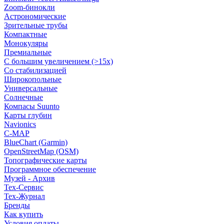
Zoom-бинокли
Астрономические
Зрительные трубы
Компактные
Монокуляры
Премиальные
С большим увеличением (>15x)
Со стабилизацией
Широкопольные
Универсальные
Солнечные
Компасы Suunto
Карты глубин
Navionics
C-MAP
BlueChart (Garmin)
OpenStreetMap (OSM)
Топографические карты
Программное обеспечение
Музей - Архив
Tex-Сервис
Тех-Журнал
Бренды
Как купить
Условия оплаты