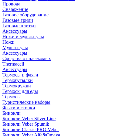
Провода
Снаряжение
Газовое оборудование
Газовые грили
Газовые плитки
Аксессуары
Ножи и мультитулы
Ножи
Мультитулы
Аксессуары
Средства от насекомых
Thermacell
Аксессуары
Термосы и фляги
Термобутылки
Термокружки
Термосы для еды
Термосы
Туристические наборы
Фляги и стопки
Бинокли
Бинокли Veber Silver Line
Бинокли Veber Sputnik
Бинокли Classic PRO Veber
Бинокли Veber Alfa&Omega