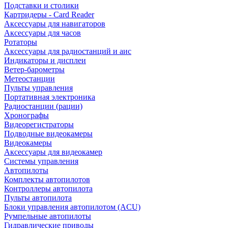
Подставки и столики
Картридеры - Card Reader
Аксессуары для навигаторов
Аксессуары для часов
Ротаторы
Аксессуары для радиостанций и аис
Индикаторы и дисплеи
Ветер-барометры
Метеостанции
Пульты управления
Портативная электроника
Радиостанции (рации)
Хронографы
Видеорегистраторы
Подводные видеокамеры
Видеокамеры
Аксессуары для видеокамер
Системы управления
Автопилоты
Комплекты автопилотов
Контроллеры автопилота
Пульты автопилота
Блоки управления автопилотом (ACU)
Румпельные автопилоты
Гидравлические приводы