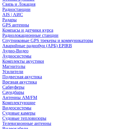
Связь и Локация
Радиостанции
AIS | АИС
Радары
GPS антенны
Компасы и датчики курса
Радиолокационные станции
Спутниковые GPS трекеры и коммуникаторы
Аварийные радиобуи (АРБ) EPIRB
Аудио-Видео
Аудиосистемы
Комплекты акустики
Магнитолы
Усилители
Подвесная акустика
Врезная акустика
Сабвуферы
Саундбары
Антенны AM/FM
Комплектующие
Видеосистемы
Судовые камеры
Cудовые тепловизоры
Телевизионные антенны
Видеокабели