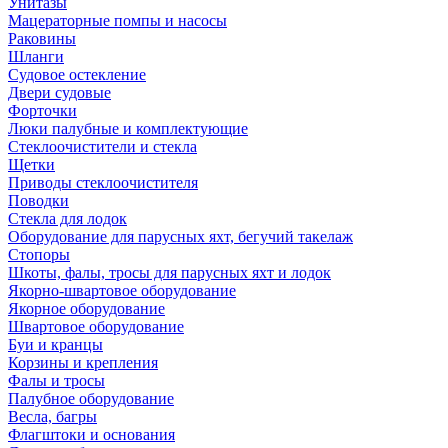
Унитазы
Мацераторные помпы и насосы
Раковины
Шланги
Судовое остекление
Двери судовые
Форточки
Люки палубные и комплектующие
Стеклоочистители и стекла
Щетки
Приводы стеклоочистителя
Поводки
Стекла для лодок
Оборудование для парусных яхт, бегучий такелаж
Стопоры
Шкоты, фалы, тросы для парусных яхт и лодок
Якорно-швартовое оборудование
Якорное оборудование
Швартовое оборудование
Буи и кранцы
Корзины и крепления
Фалы и тросы
Палубное оборудование
Весла, багры
Флагштоки и основания