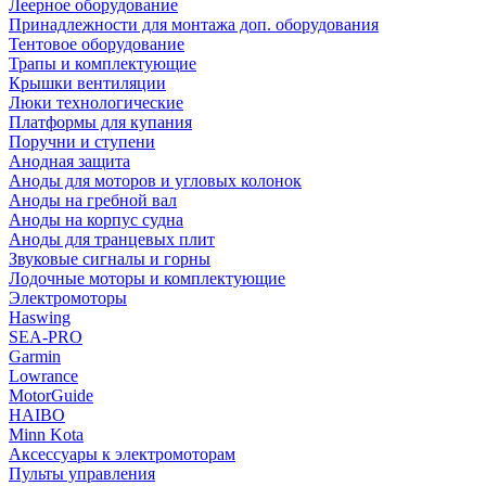
Леерное оборудование
Принадлежности для монтажа доп. оборудования
Тентовое оборудование
Трапы и комплектующие
Крышки вентиляции
Люки технологические
Платформы для купания
Поручни и ступени
Анодная защита
Аноды для моторов и угловых колонок
Аноды на гребной вал
Аноды на корпус судна
Аноды для транцевых плит
Звуковые сигналы и горны
Лодочные моторы и комплектующие
Электромоторы
Haswing
SEA-PRO
Garmin
Lowrance
MotorGuide
HAIBO
Minn Kota
Аксессуары к электромоторам
Пульты управления