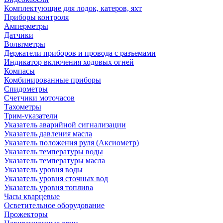
Комплектующие для лодок, катеров, яхт
Приборы контроля
Амперметры
Датчики
Вольтметры
Держатели приборов и провода с разъемами
Индикатор включения ходовых огней
Компасы
Комбинированные приборы
Спидометры
Счетчики моточасов
Тахометры
Трим-указатели
Указатель аварийной сигнализации
Указатель давления масла
Указатель положения руля (Аксиометр)
Указатель температуры воды
Указатель температуры масла
Указатель уровня воды
Указатель уровня сточных вод
Указатель уровня топлива
Часы кварцевые
Осветительное оборудование
Прожекторы