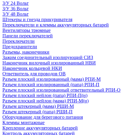
З/У 24 Вольт
З/У 36 Вольт
З/У 48 Вольт
Штекеры и гнезда прикуривателя
Переключатели и клеммы аккумуляторных батарей
Вентиляторы трюмные
Панели переключателей
Переключатели
Предохранители
Разъемы, наконечники
Зажим соединительный изолирующий СИЗ
Наконечник вилочный изолированный НВИ
Наконечник кольцевой НКИ
Ответвитель для проводов ОВ
Разъем плоский изолированный (мама) РПИ-М
Разъем плоский изолированный (папа) РПИ-П
Разъем плоский изолированный ответвительный РПИ-О
Разъем плоский нейлон (папа) РПИ-П(н)
Разъем плоский нейлон (мама) РПИ-М(н)
Разъем штекерный (мама) РШИ-М
Разъем штекерный (папа) РШИ-П
Оборудование для берегового питания
Клеммы монтажные
Крепление аккумуляторных батарей
Контроль аккумуляторных батарей