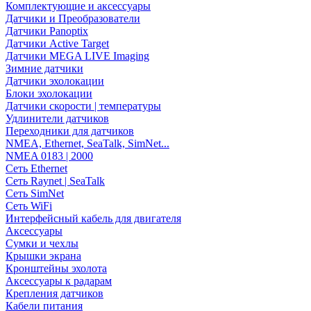
Комплектующие и аксессуары
Датчики и Преобразователи
Датчики Panoptix
Датчики Active Target
Датчики MEGA LIVE Imaging
Зимние датчики
Датчики эхолокации
Блоки эхолокации
Датчики скорости | температуры
Удлинители датчиков
Переходники для датчиков
NMEA, Ethernet, SeaTalk, SimNet...
NMEA 0183 | 2000
Сеть Ethernet
Сеть Raynet | SeaTalk
Сеть SimNet
Сеть WiFi
Интерфейсный кабель для двигателя
Аксессуары
Сумки и чехлы
Крышки экрана
Кронштейны эхолота
Аксессуары к радарам
Крепления датчиков
Кабели питания