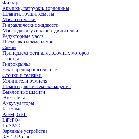
Фильтры
Крышки, патрубки, горловины
Шланги, груши, хомуты
Масла и смазки
Гидравлические жидкости
Масло для двухтактных двигателей
Редукторные масла
Промывка и замена масла
Свечи
Принадлежности для лодочных моторов
Транцы
Гидрокрылья
Чеки предохранительные
Стойки и тележки
Удлинители румпеля
Шланги для систем охлаждения
Выхлопные шланги
Электрика
Аккумуляторы
Бытовые
AGM, GEL
LiFePO4
Li-NMC
Зарядные устройства
З/У 12 Вольт