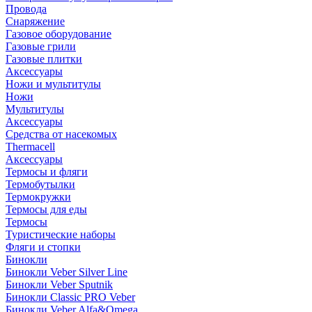
Провода
Снаряжение
Газовое оборудование
Газовые грили
Газовые плитки
Аксессуары
Ножи и мультитулы
Ножи
Мультитулы
Аксессуары
Средства от насекомых
Thermacell
Аксессуары
Термосы и фляги
Термобутылки
Термокружки
Термосы для еды
Термосы
Туристические наборы
Фляги и стопки
Бинокли
Бинокли Veber Silver Line
Бинокли Veber Sputnik
Бинокли Classic PRO Veber
Бинокли Veber Alfa&Omega