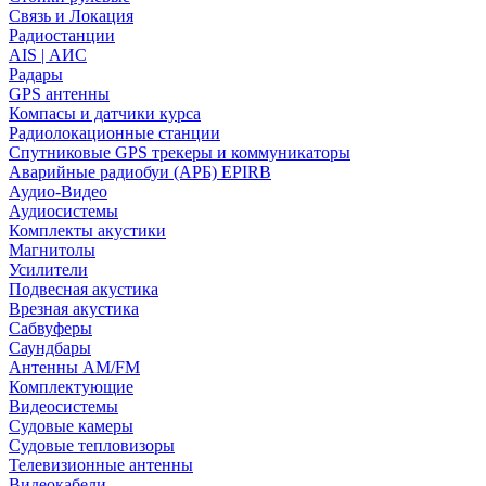
Связь и Локация
Радиостанции
AIS | АИС
Радары
GPS антенны
Компасы и датчики курса
Радиолокационные станции
Спутниковые GPS трекеры и коммуникаторы
Аварийные радиобуи (АРБ) EPIRB
Аудио-Видео
Аудиосистемы
Комплекты акустики
Магнитолы
Усилители
Подвесная акустика
Врезная акустика
Сабвуферы
Саундбары
Антенны AM/FM
Комплектующие
Видеосистемы
Судовые камеры
Cудовые тепловизоры
Телевизионные антенны
Видеокабели