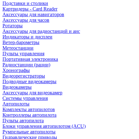
Подставки и столики
Картридеры - Card Reader
Аксессуары для навигаторов
Аксессуары для часов
Ротаторы
Аксессуары для радиостанций и аис
Индикаторы и дисплеи
Ветер-барометры
Метеостанции
Пульты управления
Портативная электроника
Радиостанции (рации)
Хронографы
Видеорегистраторы
Подводные видеокамеры
Видеокамеры
Аксессуары для видеокамер
Системы управления
Автопилоты
Комплекты автопилотов
Контроллеры автопилота
Пульты автопилота
Блоки управления автопилотом (ACU)
Румпельные автопилоты
Гидравлические приводы