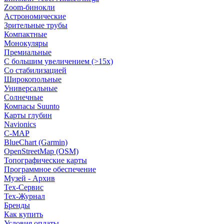
Zoom-бинокли
Астрономические
Зрительные трубы
Компактные
Монокуляры
Премиальные
С большим увеличением (>15x)
Со стабилизацией
Широкопольные
Универсальные
Солнечные
Компасы Suunto
Карты глубин
Navionics
C-MAP
BlueChart (Garmin)
OpenStreetMap (OSM)
Топографические карты
Программное обеспечение
Музей - Архив
Tex-Сервис
Тех-Журнал
Бренды
Как купить
Условия оплаты