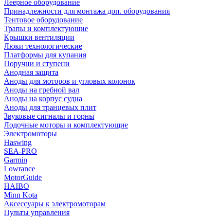
Леерное оборудование
Принадлежности для монтажа доп. оборудования
Тентовое оборудование
Трапы и комплектующие
Крышки вентиляции
Люки технологические
Платформы для купания
Поручни и ступени
Анодная защита
Аноды для моторов и угловых колонок
Аноды на гребной вал
Аноды на корпус судна
Аноды для транцевых плит
Звуковые сигналы и горны
Лодочные моторы и комплектующие
Электромоторы
Haswing
SEA-PRO
Garmin
Lowrance
MotorGuide
HAIBO
Minn Kota
Аксессуары к электромоторам
Пульты управления