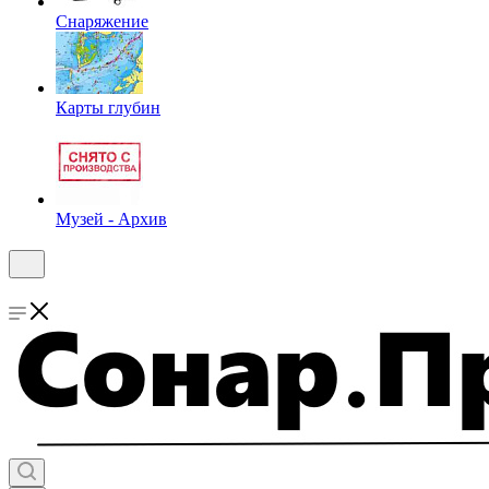
Снаряжение
Карты глубин
Музей - Архив