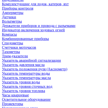
Комплектующие для лодок, катеров, яхт
Приборы контроля
Амперметры
Датчики
Вольтметры
Держатели приборов и провода с разъемами
Индикатор включения ходовых огней
Компасы
Комбинированные приборы
Спидометры
Счетчики моточасов
Тахометры
Трим-указатели
Указатель аварийной сигнализации
Указатель давления масла
Указатель положения руля (Аксиометр)
Указатель температуры воды
Указатель температуры масла
Указатель уровня воды
Указатель уровня сточных вод
Указатель уровня топлива
Часы кварцевые
Осветительное оборудование
Прожекторы