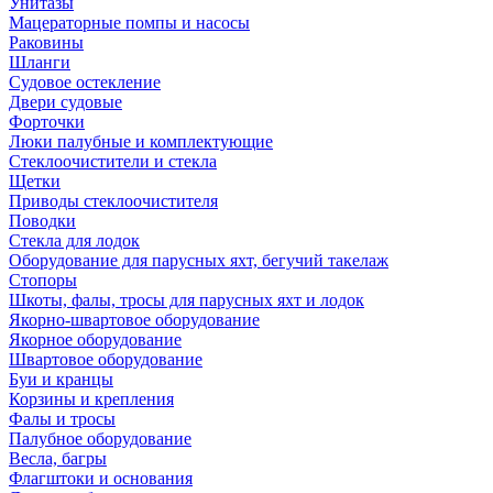
Унитазы
Мацераторные помпы и насосы
Раковины
Шланги
Судовое остекление
Двери судовые
Форточки
Люки палубные и комплектующие
Стеклоочистители и стекла
Щетки
Приводы стеклоочистителя
Поводки
Стекла для лодок
Оборудование для парусных яхт, бегучий такелаж
Стопоры
Шкоты, фалы, тросы для парусных яхт и лодок
Якорно-швартовое оборудование
Якорное оборудование
Швартовое оборудование
Буи и кранцы
Корзины и крепления
Фалы и тросы
Палубное оборудование
Весла, багры
Флагштоки и основания