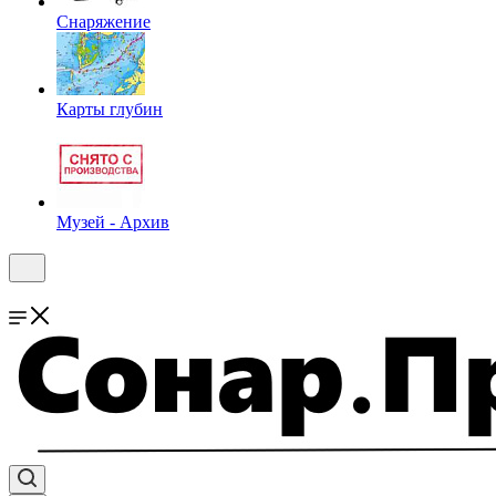
Снаряжение
Карты глубин
Музей - Архив