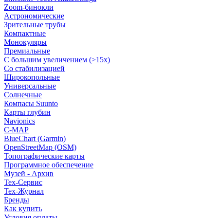
Zoom-бинокли
Астрономические
Зрительные трубы
Компактные
Монокуляры
Премиальные
С большим увеличением (>15x)
Со стабилизацией
Широкопольные
Универсальные
Солнечные
Компасы Suunto
Карты глубин
Navionics
C-MAP
BlueChart (Garmin)
OpenStreetMap (OSM)
Топографические карты
Программное обеспечение
Музей - Архив
Tex-Сервис
Тех-Журнал
Бренды
Как купить
Условия оплаты