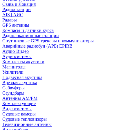
Связь и Локация
Радиостанции
AIS | АИС
Радары
GPS антенны
Компасы и датчики курса
Радиолокационные станции
Спутниковые GPS трекеры и коммуникаторы
Аварийные радиобуи (АРБ) EPIRB
Аудио-Видео
Аудиосистемы
Комплекты акустики
Магнитолы
Усилители
Подвесная акустика
Врезная акустика
Сабвуферы
Саундбары
Антенны AM/FM
Комплектующие
Видеосистемы
Судовые камеры
Cудовые тепловизоры
Телевизионные антенны
Видеокабели