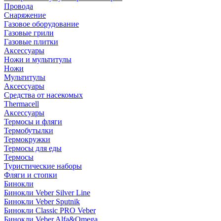
Провода
Снаряжение
Газовое оборудование
Газовые грили
Газовые плитки
Аксессуары
Ножи и мультитулы
Ножи
Мультитулы
Аксессуары
Средства от насекомых
Thermacell
Аксессуары
Термосы и фляги
Термобутылки
Термокружки
Термосы для еды
Термосы
Туристические наборы
Фляги и стопки
Бинокли
Бинокли Veber Silver Line
Бинокли Veber Sputnik
Бинокли Classic PRO Veber
Бинокли Veber Alfa&Omega