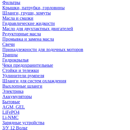
Фильтры
Крышки, патрубки, горловины
Шланги, груши, хомуты
Масла и смазки
Гидравлические жидкости
Масло для двухтактных двигателей
Редукторные масла
Промывка и замена масла
Свечи
Принадлежности для лодочных моторов
Транцы
Гидрокрылья
Чеки предохранительные
Стойки и тележки
Удлинители румпеля
Шланги для систем охлаждения
Выхлопные шланги
Электрика
Аккумуляторы
Бытовые
AGM, GEL
LiFePO4
Li-NMC
Зарядные устройства
З/У 12 Вольт