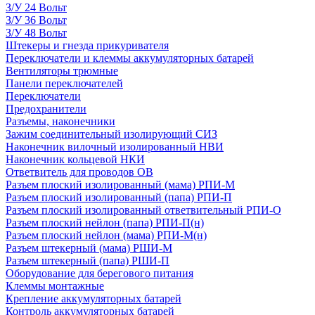
З/У 24 Вольт
З/У 36 Вольт
З/У 48 Вольт
Штекеры и гнезда прикуривателя
Переключатели и клеммы аккумуляторных батарей
Вентиляторы трюмные
Панели переключателей
Переключатели
Предохранители
Разъемы, наконечники
Зажим соединительный изолирующий СИЗ
Наконечник вилочный изолированный НВИ
Наконечник кольцевой НКИ
Ответвитель для проводов ОВ
Разъем плоский изолированный (мама) РПИ-М
Разъем плоский изолированный (папа) РПИ-П
Разъем плоский изолированный ответвительный РПИ-О
Разъем плоский нейлон (папа) РПИ-П(н)
Разъем плоский нейлон (мама) РПИ-М(н)
Разъем штекерный (мама) РШИ-М
Разъем штекерный (папа) РШИ-П
Оборудование для берегового питания
Клеммы монтажные
Крепление аккумуляторных батарей
Контроль аккумуляторных батарей