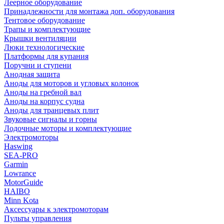
Леерное оборудование
Принадлежности для монтажа доп. оборудования
Тентовое оборудование
Трапы и комплектующие
Крышки вентиляции
Люки технологические
Платформы для купания
Поручни и ступени
Анодная защита
Аноды для моторов и угловых колонок
Аноды на гребной вал
Аноды на корпус судна
Аноды для транцевых плит
Звуковые сигналы и горны
Лодочные моторы и комплектующие
Электромоторы
Haswing
SEA-PRO
Garmin
Lowrance
MotorGuide
HAIBO
Minn Kota
Аксессуары к электромоторам
Пульты управления