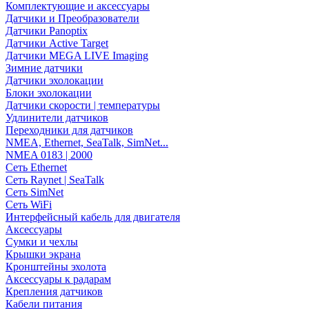
Комплектующие и аксессуары
Датчики и Преобразователи
Датчики Panoptix
Датчики Active Target
Датчики MEGA LIVE Imaging
Зимние датчики
Датчики эхолокации
Блоки эхолокации
Датчики скорости | температуры
Удлинители датчиков
Переходники для датчиков
NMEA, Ethernet, SeaTalk, SimNet...
NMEA 0183 | 2000
Сеть Ethernet
Сеть Raynet | SeaTalk
Сеть SimNet
Сеть WiFi
Интерфейсный кабель для двигателя
Аксессуары
Сумки и чехлы
Крышки экрана
Кронштейны эхолота
Аксессуары к радарам
Крепления датчиков
Кабели питания