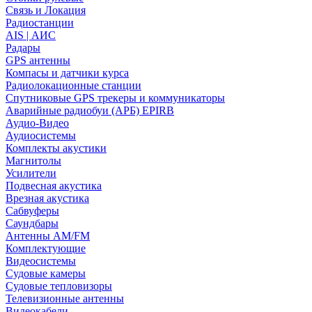
Связь и Локация
Радиостанции
AIS | АИС
Радары
GPS антенны
Компасы и датчики курса
Радиолокационные станции
Спутниковые GPS трекеры и коммуникаторы
Аварийные радиобуи (АРБ) EPIRB
Аудио-Видео
Аудиосистемы
Комплекты акустики
Магнитолы
Усилители
Подвесная акустика
Врезная акустика
Сабвуферы
Саундбары
Антенны AM/FM
Комплектующие
Видеосистемы
Судовые камеры
Cудовые тепловизоры
Телевизионные антенны
Видеокабели