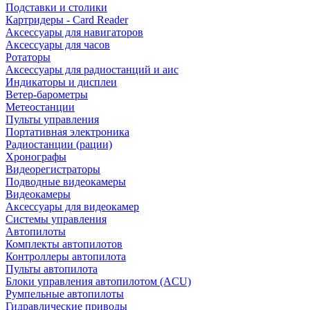
Подставки и столики
Картридеры - Card Reader
Аксессуары для навигаторов
Аксессуары для часов
Ротаторы
Аксессуары для радиостанций и аис
Индикаторы и дисплеи
Ветер-барометры
Метеостанции
Пульты управления
Портативная электроника
Радиостанции (рации)
Хронографы
Видеорегистраторы
Подводные видеокамеры
Видеокамеры
Аксессуары для видеокамер
Системы управления
Автопилоты
Комплекты автопилотов
Контроллеры автопилота
Пульты автопилота
Блоки управления автопилотом (ACU)
Румпельные автопилоты
Гидравлические приводы