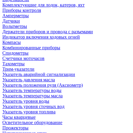
Комплектующие для лодок, катеров, яхт
Приборы контроля
Амперметры
Датчики
Вольтметры
Держатели приборов и провода с разъемами
Индикатор включения ходовых огней
Компасы
Комбинированные приборы
Спидометры
Счетчики моточасов
Тахометры
Трим-указатели
Указатель аварийной сигнализации
Указатель давления масла
Указатель положения руля (Аксиометр)
Указатель температуры воды
Указатель температуры масла
Указатель уровня воды
Указатель уровня сточных вод
Указатель уровня топлива
Часы кварцевые
Осветительное оборудование
Прожекторы