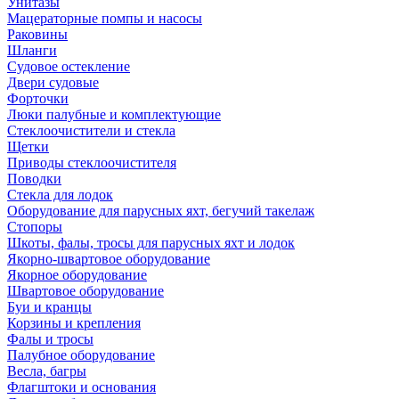
Унитазы
Мацераторные помпы и насосы
Раковины
Шланги
Судовое остекление
Двери судовые
Форточки
Люки палубные и комплектующие
Стеклоочистители и стекла
Щетки
Приводы стеклоочистителя
Поводки
Стекла для лодок
Оборудование для парусных яхт, бегучий такелаж
Стопоры
Шкоты, фалы, тросы для парусных яхт и лодок
Якорно-швартовое оборудование
Якорное оборудование
Швартовое оборудование
Буи и кранцы
Корзины и крепления
Фалы и тросы
Палубное оборудование
Весла, багры
Флагштоки и основания