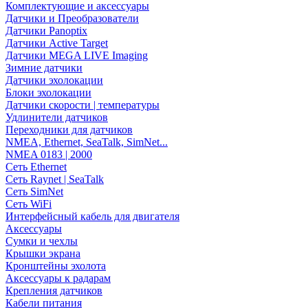
Комплектующие и аксессуары
Датчики и Преобразователи
Датчики Panoptix
Датчики Active Target
Датчики MEGA LIVE Imaging
Зимние датчики
Датчики эхолокации
Блоки эхолокации
Датчики скорости | температуры
Удлинители датчиков
Переходники для датчиков
NMEA, Ethernet, SeaTalk, SimNet...
NMEA 0183 | 2000
Сеть Ethernet
Сеть Raynet | SeaTalk
Сеть SimNet
Сеть WiFi
Интерфейсный кабель для двигателя
Аксессуары
Сумки и чехлы
Крышки экрана
Кронштейны эхолота
Аксессуары к радарам
Крепления датчиков
Кабели питания