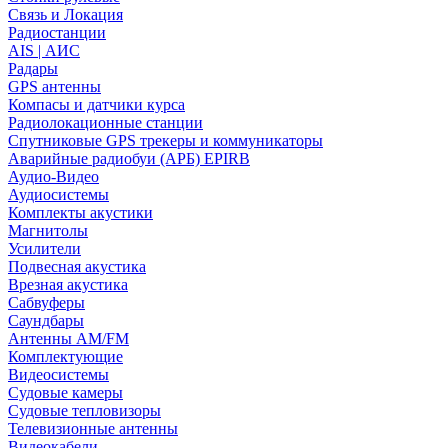
Связь и Локация
Радиостанции
AIS | АИС
Радары
GPS антенны
Компасы и датчики курса
Радиолокационные станции
Спутниковые GPS трекеры и коммуникаторы
Аварийные радиобуи (АРБ) EPIRB
Аудио-Видео
Аудиосистемы
Комплекты акустики
Магнитолы
Усилители
Подвесная акустика
Врезная акустика
Сабвуферы
Саундбары
Антенны AM/FM
Комплектующие
Видеосистемы
Судовые камеры
Cудовые тепловизоры
Телевизионные антенны
Видеокабели