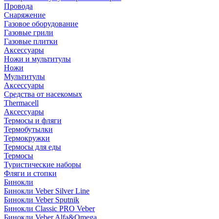
Провода
Снаряжение
Газовое оборудование
Газовые грили
Газовые плитки
Аксессуары
Ножи и мультитулы
Ножи
Мультитулы
Аксессуары
Средства от насекомых
Thermacell
Аксессуары
Термосы и фляги
Термобутылки
Термокружки
Термосы для еды
Термосы
Туристические наборы
Фляги и стопки
Бинокли
Бинокли Veber Silver Line
Бинокли Veber Sputnik
Бинокли Classic PRO Veber
Бинокли Veber Alfa&Omega