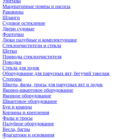
Унитазы
Мацераторные помпы и насосы
Раковины
Шланги
Судовое остекление
Двери судовые
Форточки
Люки палубные и комплектующие
Стеклоочистители и стекла
Щетки
Приводы стеклоочистителя
Поводки
Стекла для лодок
Оборудование для парусных яхт, бегучий такелаж
Стопоры
Шкоты, фалы, тросы для парусных яхт и лодок
Якорно-швартовое оборудование
Якорное оборудование
Швартовое оборудование
Буи и кранцы
Корзины и крепления
Фалы и тросы
Палубное оборудование
Весла, багры
Флагштоки и основания