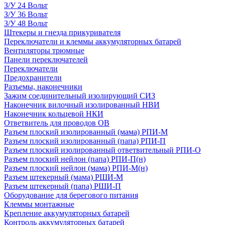
З/У 24 Вольт
З/У 36 Вольт
З/У 48 Вольт
Штекеры и гнезда прикуривателя
Переключатели и клеммы аккумуляторных батарей
Вентиляторы трюмные
Панели переключателей
Переключатели
Предохранители
Разъемы, наконечники
Зажим соединительный изолирующий СИЗ
Наконечник вилочный изолированный НВИ
Наконечник кольцевой НКИ
Ответвитель для проводов ОВ
Разъем плоский изолированный (мама) РПИ-М
Разъем плоский изолированный (папа) РПИ-П
Разъем плоский изолированный ответвительный РПИ-О
Разъем плоский нейлон (папа) РПИ-П(н)
Разъем плоский нейлон (мама) РПИ-М(н)
Разъем штекерный (мама) РШИ-М
Разъем штекерный (папа) РШИ-П
Оборудование для берегового питания
Клеммы монтажные
Крепление аккумуляторных батарей
Контроль аккумуляторных батарей