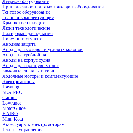
Леерное оборудование
Принадлежности для монтажа доп. оборудования
Тентовое оборудование
Трапы и комплектующие
Крышки вентиляции
Люки технологические
Платформы для купания
Поручни и ступени
Анодная защита
Аноды для моторов и угловых колонок
Аноды на гребной вал
Аноды на корпус судна
Аноды для транцевых плит
Звуковые сигналы и горны
Лодочные моторы и комплектующие
Электромоторы
Haswing
SEA-PRO
Garmin
Lowrance
MotorGuide
HAIBO
Minn Kota
Аксессуары к электромоторам
Пульты управления