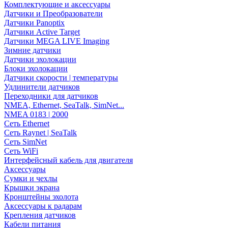
Комплектующие и аксессуары
Датчики и Преобразователи
Датчики Panoptix
Датчики Active Target
Датчики MEGA LIVE Imaging
Зимние датчики
Датчики эхолокации
Блоки эхолокации
Датчики скорости | температуры
Удлинители датчиков
Переходники для датчиков
NMEA, Ethernet, SeaTalk, SimNet...
NMEA 0183 | 2000
Сеть Ethernet
Сеть Raynet | SeaTalk
Сеть SimNet
Сеть WiFi
Интерфейсный кабель для двигателя
Аксессуары
Сумки и чехлы
Крышки экрана
Кронштейны эхолота
Аксессуары к радарам
Крепления датчиков
Кабели питания