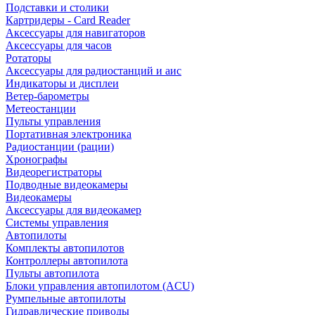
Подставки и столики
Картридеры - Card Reader
Аксессуары для навигаторов
Аксессуары для часов
Ротаторы
Аксессуары для радиостанций и аис
Индикаторы и дисплеи
Ветер-барометры
Метеостанции
Пульты управления
Портативная электроника
Радиостанции (рации)
Хронографы
Видеорегистраторы
Подводные видеокамеры
Видеокамеры
Аксессуары для видеокамер
Системы управления
Автопилоты
Комплекты автопилотов
Контроллеры автопилота
Пульты автопилота
Блоки управления автопилотом (ACU)
Румпельные автопилоты
Гидравлические приводы