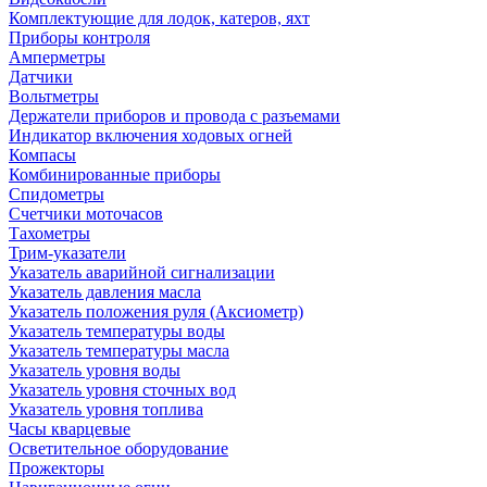
Комплектующие для лодок, катеров, яхт
Приборы контроля
Амперметры
Датчики
Вольтметры
Держатели приборов и провода с разъемами
Индикатор включения ходовых огней
Компасы
Комбинированные приборы
Спидометры
Счетчики моточасов
Тахометры
Трим-указатели
Указатель аварийной сигнализации
Указатель давления масла
Указатель положения руля (Аксиометр)
Указатель температуры воды
Указатель температуры масла
Указатель уровня воды
Указатель уровня сточных вод
Указатель уровня топлива
Часы кварцевые
Осветительное оборудование
Прожекторы