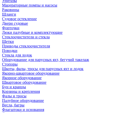
Унитазы
Мацераторные помпы и насосы
Раковины
Шланги
Судовое остекление
Двери судовые
Форточки
Люки палубные и комплектующие
Стеклоочистители и стекла
Щетки
Приводы стеклоочистителя
Поводки
Стекла для лодок
Оборудование для парусных яхт, бегучий такелаж
Стопоры
Шкоты, фалы, тросы для парусных яхт и лодок
Якорно-швартовое оборудование
Якорное оборудование
Швартовое оборудование
Буи и кранцы
Корзины и крепления
Фалы и тросы
Палубное оборудование
Весла, багры
Флагштоки и основания