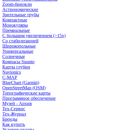
Zoom-бинокли
Астрономические
Зрительные трубы
Компактные
Монокуляры
Премиальные
С большим увеличением (>15x)
Со стабилизацией
Широкопольные
Универсальные
Солнечные
Компасы Suunto
Карты глубин
Navionics
C-MAP
BlueChart (Garmin)
OpenStreetMap (OSM)
Топографические карты
Программное обеспечение
Музей - Архив
Tex-Сервис
Тех-Журнал
Бренды
Как купить
Условия оплаты