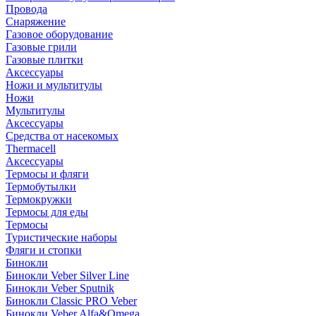
Провода
Снаряжение
Газовое оборудование
Газовые грили
Газовые плитки
Аксессуары
Ножи и мультитулы
Ножи
Мультитулы
Аксессуары
Средства от насекомых
Thermacell
Аксессуары
Термосы и фляги
Термобутылки
Термокружки
Термосы для еды
Термосы
Туристические наборы
Фляги и стопки
Бинокли
Бинокли Veber Silver Line
Бинокли Veber Sputnik
Бинокли Classic PRO Veber
Бинокли Veber Alfa&Omega