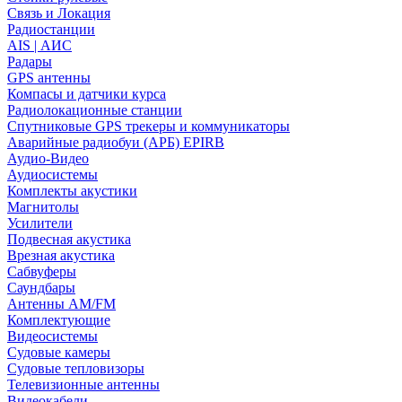
Связь и Локация
Радиостанции
AIS | АИС
Радары
GPS антенны
Компасы и датчики курса
Радиолокационные станции
Спутниковые GPS трекеры и коммуникаторы
Аварийные радиобуи (АРБ) EPIRB
Аудио-Видео
Аудиосистемы
Комплекты акустики
Магнитолы
Усилители
Подвесная акустика
Врезная акустика
Сабвуферы
Саундбары
Антенны AM/FM
Комплектующие
Видеосистемы
Судовые камеры
Cудовые тепловизоры
Телевизионные антенны
Видеокабели