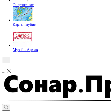
Снаряжение
Карты глубин
Музей - Архив