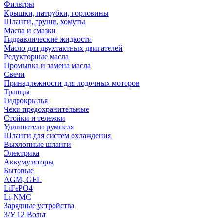
Фильтры
Крышки, патрубки, горловины
Шланги, груши, хомуты
Масла и смазки
Гидравлические жидкости
Масло для двухтактных двигателей
Редукторные масла
Промывка и замена масла
Свечи
Принадлежности для лодочных моторов
Транцы
Гидрокрылья
Чеки предохранительные
Стойки и тележки
Удлинители румпеля
Шланги для систем охлаждения
Выхлопные шланги
Электрика
Аккумуляторы
Бытовые
AGM, GEL
LiFePO4
Li-NMC
Зарядные устройства
З/У 12 Вольт