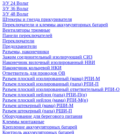
З/У 24 Вольт
З/У 36 Вольт
З/У 48 Вольт
Штекеры и гнезда прикуривателя
Переключатели и клеммы аккумуляторных батарей
Вентиляторы трюмные
Панели переключателей
Переключатели
Предохранители
Разъемы, наконечники
Зажим соединительный изолирующий СИЗ
Наконечник вилочный изолированный НВИ
Наконечник кольцевой НКИ
Ответвитель для проводов ОВ
Разъем плоский изолированный (мама) РПИ-М
Разъем плоский изолированный (папа) РПИ-П
Разъем плоский изолированный ответвительный РПИ-О
Разъем плоский нейлон (папа) РПИ-П(н)
Разъем плоский нейлон (мама) РПИ-М(н)
Разъем штекерный (мама) РШИ-М
Разъем штекерный (папа) РШИ-П
Оборудование для берегового питания
Клеммы монтажные
Крепление аккумуляторных батарей
Контроль аккумуляторных батарей