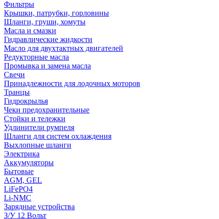
Фильтры
Крышки, патрубки, горловины
Шланги, груши, хомуты
Масла и смазки
Гидравлические жидкости
Масло для двухтактных двигателей
Редукторные масла
Промывка и замена масла
Свечи
Принадлежности для лодочных моторов
Транцы
Гидрокрылья
Чеки предохранительные
Стойки и тележки
Удлинители румпеля
Шланги для систем охлаждения
Выхлопные шланги
Электрика
Аккумуляторы
Бытовые
AGM, GEL
LiFePO4
Li-NMC
Зарядные устройства
З/У 12 Вольт