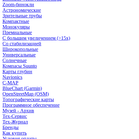
Zoom-бинокли
Астрономические
Зрительные трубы
Компактные
Монокуляры
Премиальные
С большим увеличением (>15x)
Со стабилизацией
Широкопольные
Универсальные
Солнечные
Компасы Suunto
Карты глубин
Navionics
C-MAP
BlueChart (Garmin)
OpenStreetMap (OSM)
Топографические карты
Программное обеспечение
Музей - Архив
Tex-Сервис
Тех-Журнал
Бренды
Как купить
Условия оплаты