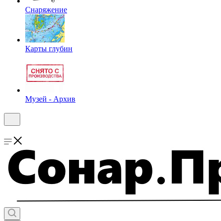
Снаряжение
Карты глубин
Музей - Архив