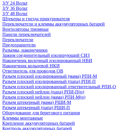
З/У 24 Вольт
З/У 36 Вольт
З/У 48 Вольт
Штекеры и гнезда прикуривателя
Переключатели и клеммы аккумуляторных батарей
Вентиляторы трюмные
Панели переключателей
Переключатели
Предохранители
Разъемы, наконечники
Зажим соединительный изолирующий СИЗ
Наконечник вилочный изолированный НВИ
Наконечник кольцевой НКИ
Ответвитель для проводов ОВ
Разъем плоский изолированный (мама) РПИ-М
Разъем плоский изолированный (папа) РПИ-П
Разъем плоский изолированный ответвительный РПИ-О
Разъем плоский нейлон (папа) РПИ-П(н)
Разъем плоский нейлон (мама) РПИ-М(н)
Разъем штекерный (мама) РШИ-М
Разъем штекерный (папа) РШИ-П
Оборудование для берегового питания
Клеммы монтажные
Крепление аккумуляторных батарей
Контроль аккумуляторных батарей