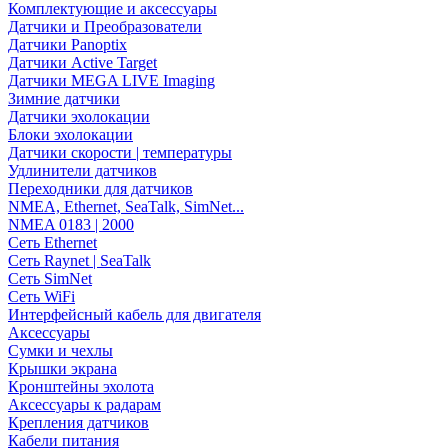
Комплектующие и аксессуары
Датчики и Преобразователи
Датчики Panoptix
Датчики Active Target
Датчики MEGA LIVE Imaging
Зимние датчики
Датчики эхолокации
Блоки эхолокации
Датчики скорости | температуры
Удлинители датчиков
Переходники для датчиков
NMEA, Ethernet, SeaTalk, SimNet...
NMEA 0183 | 2000
Сеть Ethernet
Сеть Raynet | SeaTalk
Сеть SimNet
Сеть WiFi
Интерфейсный кабель для двигателя
Аксессуары
Сумки и чехлы
Крышки экрана
Кронштейны эхолота
Аксессуары к радарам
Крепления датчиков
Кабели питания