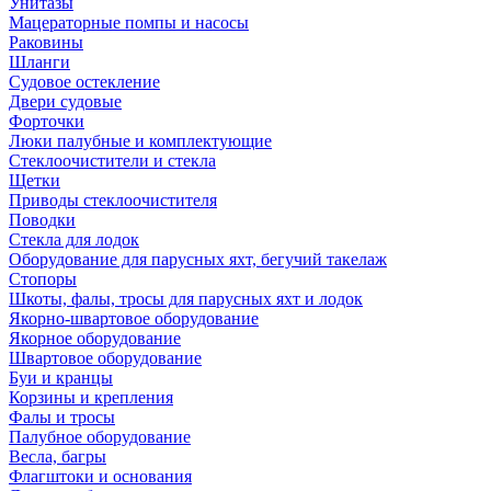
Унитазы
Мацераторные помпы и насосы
Раковины
Шланги
Судовое остекление
Двери судовые
Форточки
Люки палубные и комплектующие
Стеклоочистители и стекла
Щетки
Приводы стеклоочистителя
Поводки
Стекла для лодок
Оборудование для парусных яхт, бегучий такелаж
Стопоры
Шкоты, фалы, тросы для парусных яхт и лодок
Якорно-швартовое оборудование
Якорное оборудование
Швартовое оборудование
Буи и кранцы
Корзины и крепления
Фалы и тросы
Палубное оборудование
Весла, багры
Флагштоки и основания