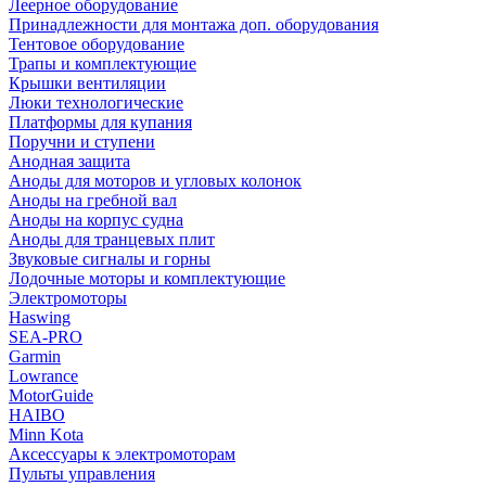
Леерное оборудование
Принадлежности для монтажа доп. оборудования
Тентовое оборудование
Трапы и комплектующие
Крышки вентиляции
Люки технологические
Платформы для купания
Поручни и ступени
Анодная защита
Аноды для моторов и угловых колонок
Аноды на гребной вал
Аноды на корпус судна
Аноды для транцевых плит
Звуковые сигналы и горны
Лодочные моторы и комплектующие
Электромоторы
Haswing
SEA-PRO
Garmin
Lowrance
MotorGuide
HAIBO
Minn Kota
Аксессуары к электромоторам
Пульты управления