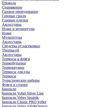
Провода
Снаряжение
Газовое оборудование
Газовые грили
Газовые плитки
Аксессуары
Ножи и мультитулы
Ножи
Мультитулы
Аксессуары
Средства от насекомых
Thermacell
Аксессуары
Термосы и фляги
Термобутылки
Термокружки
Термосы для еды
Термосы
Туристические наборы
Фляги и стопки
Бинокли
Бинокли Veber Silver Line
Бинокли Veber Sputnik
Бинокли Classic PRO Veber
Бинокли Veber Alfa&Omega