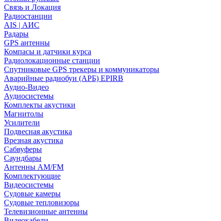
Связь и Локация
Радиостанции
AIS | АИС
Радары
GPS антенны
Компасы и датчики курса
Радиолокационные станции
Спутниковые GPS трекеры и коммуникаторы
Аварийные радиобуи (АРБ) EPIRB
Аудио-Видео
Аудиосистемы
Комплекты акустики
Магнитолы
Усилители
Подвесная акустика
Врезная акустика
Сабвуферы
Саундбары
Антенны AM/FM
Комплектующие
Видеосистемы
Судовые камеры
Cудовые тепловизоры
Телевизионные антенны
Видеокабели