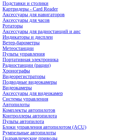
Подставки и столики
Картридеры - Card Reader
Аксессуары для навигаторов
Аксессуары для часов
Ротаторы
Аксессуары для радиостанций и аис
Индикаторы и дисплеи
Ветер-барометры
Метеостанции
Пульты управления
Портативная электроника
Радиостанции (рации)
Хронографы
Видеорегистраторы
Подводные видеокамеры
Видеокамеры
Аксессуары для видеокамер
Системы управления
Автопилоты
Комплекты автопилотов
Контроллеры автопилота
Пульты автопилота
Блоки управления автопилотом (ACU)
Румпельные автопилоты
Гидравлические приводы