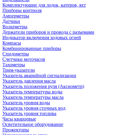
Комплектующие для лодок, катеров, яхт
Приборы контроля
Амперметры
Датчики
Вольтметры
Держатели приборов и провода с разъемами
Индикатор включения ходовых огней
Компасы
Комбинированные приборы
Спидометры
Счетчики моточасов
Тахометры
Трим-указатели
Указатель аварийной сигнализации
Указатель давления масла
Указатель положения руля (Аксиометр)
Указатель температуры воды
Указатель температуры масла
Указатель уровня воды
Указатель уровня сточных вод
Указатель уровня топлива
Часы кварцевые
Осветительное оборудование
Прожекторы