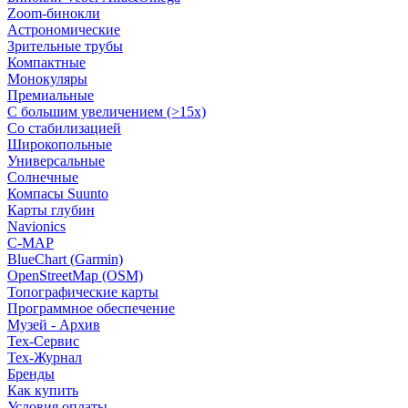
Zoom-бинокли
Астрономические
Зрительные трубы
Компактные
Монокуляры
Премиальные
С большим увеличением (>15x)
Со стабилизацией
Широкопольные
Универсальные
Солнечные
Компасы Suunto
Карты глубин
Navionics
C-MAP
BlueChart (Garmin)
OpenStreetMap (OSM)
Топографические карты
Программное обеспечение
Музей - Архив
Tex-Сервис
Тех-Журнал
Бренды
Как купить
Условия оплаты