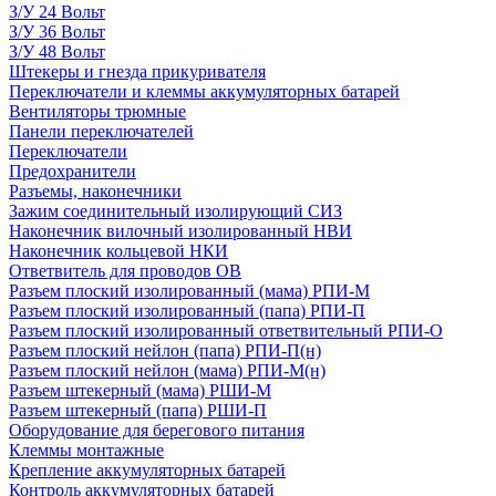
З/У 24 Вольт
З/У 36 Вольт
З/У 48 Вольт
Штекеры и гнезда прикуривателя
Переключатели и клеммы аккумуляторных батарей
Вентиляторы трюмные
Панели переключателей
Переключатели
Предохранители
Разъемы, наконечники
Зажим соединительный изолирующий СИЗ
Наконечник вилочный изолированный НВИ
Наконечник кольцевой НКИ
Ответвитель для проводов ОВ
Разъем плоский изолированный (мама) РПИ-М
Разъем плоский изолированный (папа) РПИ-П
Разъем плоский изолированный ответвительный РПИ-О
Разъем плоский нейлон (папа) РПИ-П(н)
Разъем плоский нейлон (мама) РПИ-М(н)
Разъем штекерный (мама) РШИ-М
Разъем штекерный (папа) РШИ-П
Оборудование для берегового питания
Клеммы монтажные
Крепление аккумуляторных батарей
Контроль аккумуляторных батарей