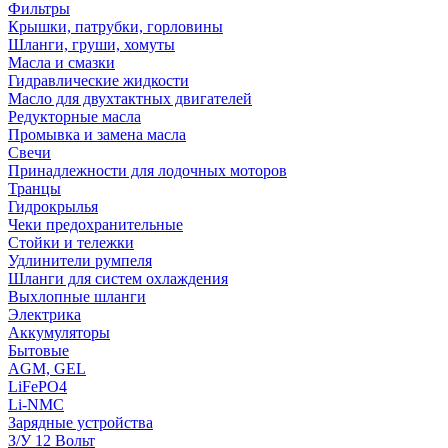
Фильтры
Крышки, патрубки, горловины
Шланги, груши, хомуты
Масла и смазки
Гидравлические жидкости
Масло для двухтактных двигателей
Редукторные масла
Промывка и замена масла
Свечи
Принадлежности для лодочных моторов
Транцы
Гидрокрылья
Чеки предохранительные
Стойки и тележки
Удлинители румпеля
Шланги для систем охлаждения
Выхлопные шланги
Электрика
Аккумуляторы
Бытовые
AGM, GEL
LiFePO4
Li-NMC
Зарядные устройства
З/У 12 Вольт