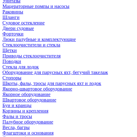
Унитазы
Мацераторные помпы и насосы
Раковины
Шланги
Судовое остекление
Двери судовые
Форточки
Люки палубные и комплектующие
Стеклоочистители и стекла
Щетки
Приводы стеклоочистителя
Поводки
Стекла для лодок
Оборудование для парусных яхт, бегучий такелаж
Стопоры
Шкоты, фалы, тросы для парусных яхт и лодок
Якорно-швартовое оборудование
Якорное оборудование
Швартовое оборудование
Буи и кранцы
Корзины и крепления
Фалы и тросы
Палубное оборудование
Весла, багры
Флагштоки и основания