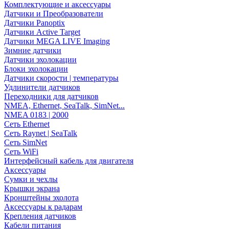
Комплектующие и аксессуары
Датчики и Преобразователи
Датчики Panoptix
Датчики Active Target
Датчики MEGA LIVE Imaging
Зимние датчики
Датчики эхолокации
Блоки эхолокации
Датчики скорости | температуры
Удлинители датчиков
Переходники для датчиков
NMEA, Ethernet, SeaTalk, SimNet...
NMEA 0183 | 2000
Сеть Ethernet
Сеть Raynet | SeaTalk
Сеть SimNet
Сеть WiFi
Интерфейсный кабель для двигателя
Аксессуары
Сумки и чехлы
Крышки экрана
Кронштейны эхолота
Аксессуары к радарам
Крепления датчиков
Кабели питания