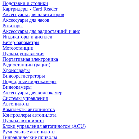
Подставки и столики
Картридеры - Card Reader
Аксессуары для навигаторов
Аксессуары для часов
Ротаторы
Аксессуары для радиостанций и аис
Индикаторы и дисплеи
Ветер-барометры
Метеостанции
Пульты управления
Портативная электроника
Радиостанции (рации)
Хронографы
Видеорегистраторы
Подводные видеокамеры
Видеокамеры
Аксессуары для видеокамер
Системы управления
Автопилоты
Комплекты автопилотов
Контроллеры автопилота
Пульты автопилота
Блоки управления автопилотом (ACU)
Румпельные автопилоты
Гидравлические приводы