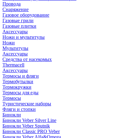
Провода
Снаряжение
Газовое оборудование
Газовые грили
Газовые плитки
Аксессуары
Ножи и мультитулы
Ножи
Мультитулы
Аксессуары
Средства от насекомых
Thermacell
Аксессуары
Термосы и фляги
Термобутылки
Термокружки
Термосы для еды
Термосы
Туристические наборы
Фляги и стопки
Бинокли
Бинокли Veber Silver Line
Бинокли Veber Sputnik
Бинокли Classic PRO Veber
Бинокли Veber Alfa&Omega