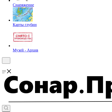
Снаряжение
Карты глубин
Музей - Архив