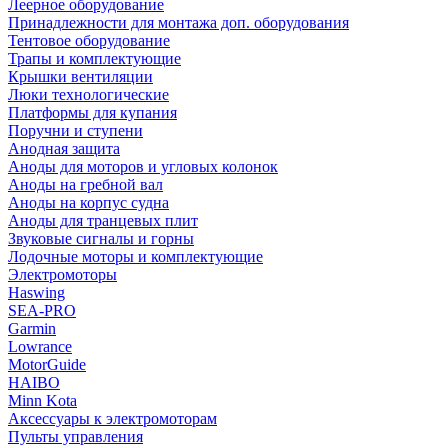
Леерное оборудование
Принадлежности для монтажа доп. оборудования
Тентовое оборудование
Трапы и комплектующие
Крышки вентиляции
Люки технологические
Платформы для купания
Поручни и ступени
Анодная защита
Аноды для моторов и угловых колонок
Аноды на гребной вал
Аноды на корпус судна
Аноды для транцевых плит
Звуковые сигналы и горны
Лодочные моторы и комплектующие
Электромоторы
Haswing
SEA-PRO
Garmin
Lowrance
MotorGuide
HAIBO
Minn Kota
Аксессуары к электромоторам
Пульты управления