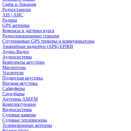
Связь и Локация
Радиостанции
AIS | АИС
Радары
GPS антенны
Компасы и датчики курса
Радиолокационные станции
Спутниковые GPS трекеры и коммуникаторы
Аварийные радиобуи (АРБ) EPIRB
Аудио-Видео
Аудиосистемы
Комплекты акустики
Магнитолы
Усилители
Подвесная акустика
Врезная акустика
Сабвуферы
Саундбары
Антенны AM/FM
Комплектующие
Видеосистемы
Судовые камеры
Cудовые тепловизоры
Телевизионные антенны
Видеокабели