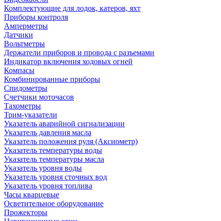
Комплектующие для лодок, катеров, яхт
Приборы контроля
Амперметры
Датчики
Вольтметры
Держатели приборов и провода с разъемами
Индикатор включения ходовых огней
Компасы
Комбинированные приборы
Спидометры
Счетчики моточасов
Тахометры
Трим-указатели
Указатель аварийной сигнализации
Указатель давления масла
Указатель положения руля (Аксиометр)
Указатель температуры воды
Указатель температуры масла
Указатель уровня воды
Указатель уровня сточных вод
Указатель уровня топлива
Часы кварцевые
Осветительное оборудование
Прожекторы