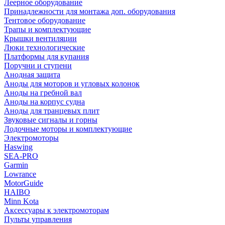
Леерное оборудование
Принадлежности для монтажа доп. оборудования
Тентовое оборудование
Трапы и комплектующие
Крышки вентиляции
Люки технологические
Платформы для купания
Поручни и ступени
Анодная защита
Аноды для моторов и угловых колонок
Аноды на гребной вал
Аноды на корпус судна
Аноды для транцевых плит
Звуковые сигналы и горны
Лодочные моторы и комплектующие
Электромоторы
Haswing
SEA-PRO
Garmin
Lowrance
MotorGuide
HAIBO
Minn Kota
Аксессуары к электромоторам
Пульты управления