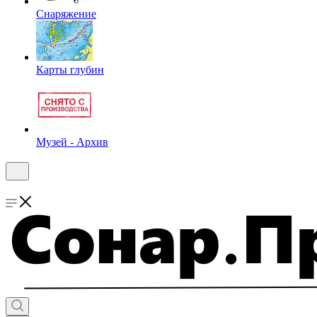
Снаряжение
Карты глубин
Музей - Архив