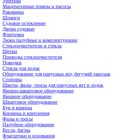
Унитазы
Мацераторные помпы и насосы
Раковины
Шланги
Судовое остекление
Двери судовые
Форточки
Люки палубные и комплектующие
Стеклоочистители и стекла
Щетки
Приводы стеклоочистителя
Поводки
Стекла для лодок
Оборудование для парусных яхт, бегучий такелаж
Стопоры
Шкоты, фалы, тросы для парусных яхт и лодок
Якорно-швартовое оборудование
Якорное оборудование
Швартовое оборудование
Буи и кранцы
Корзины и крепления
Фалы и тросы
Палубное оборудование
Весла, багры
Флагштоки и основания