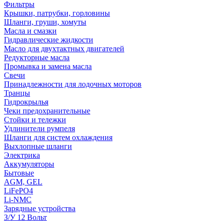
Фильтры
Крышки, патрубки, горловины
Шланги, груши, хомуты
Масла и смазки
Гидравлические жидкости
Масло для двухтактных двигателей
Редукторные масла
Промывка и замена масла
Свечи
Принадлежности для лодочных моторов
Транцы
Гидрокрылья
Чеки предохранительные
Стойки и тележки
Удлинители румпеля
Шланги для систем охлаждения
Выхлопные шланги
Электрика
Аккумуляторы
Бытовые
AGM, GEL
LiFePO4
Li-NMC
Зарядные устройства
З/У 12 Вольт