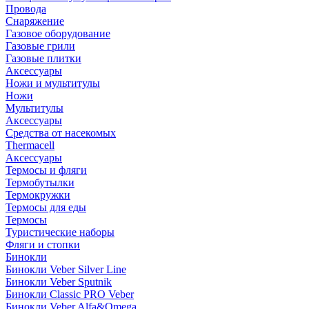
Провода
Снаряжение
Газовое оборудование
Газовые грили
Газовые плитки
Аксессуары
Ножи и мультитулы
Ножи
Мультитулы
Аксессуары
Средства от насекомых
Thermacell
Аксессуары
Термосы и фляги
Термобутылки
Термокружки
Термосы для еды
Термосы
Туристические наборы
Фляги и стопки
Бинокли
Бинокли Veber Silver Line
Бинокли Veber Sputnik
Бинокли Classic PRO Veber
Бинокли Veber Alfa&Omega