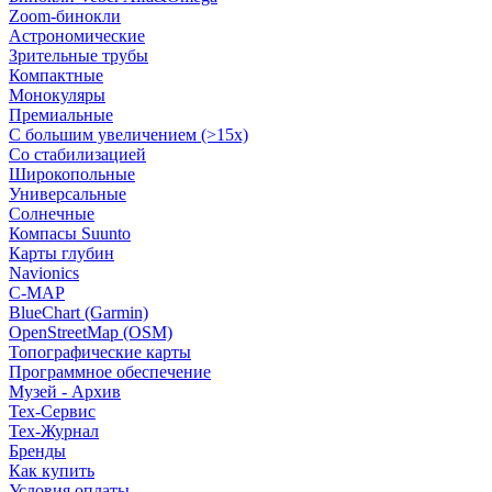
Zoom-бинокли
Астрономические
Зрительные трубы
Компактные
Монокуляры
Премиальные
С большим увеличением (>15x)
Со стабилизацией
Широкопольные
Универсальные
Солнечные
Компасы Suunto
Карты глубин
Navionics
C-MAP
BlueChart (Garmin)
OpenStreetMap (OSM)
Топографические карты
Программное обеспечение
Музей - Архив
Tex-Сервис
Тех-Журнал
Бренды
Как купить
Условия оплаты