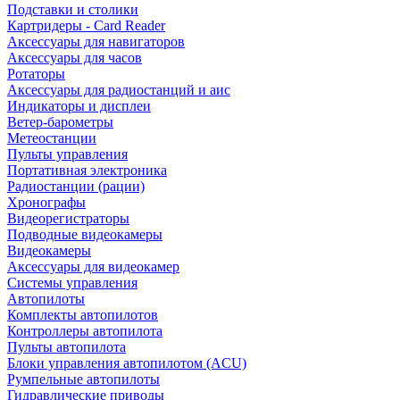
Подставки и столики
Картридеры - Card Reader
Аксессуары для навигаторов
Аксессуары для часов
Ротаторы
Аксессуары для радиостанций и аис
Индикаторы и дисплеи
Ветер-барометры
Метеостанции
Пульты управления
Портативная электроника
Радиостанции (рации)
Хронографы
Видеорегистраторы
Подводные видеокамеры
Видеокамеры
Аксессуары для видеокамер
Системы управления
Автопилоты
Комплекты автопилотов
Контроллеры автопилота
Пульты автопилота
Блоки управления автопилотом (ACU)
Румпельные автопилоты
Гидравлические приводы