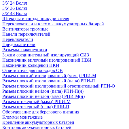
З/У 24 Вольт
З/У 36 Вольт
З/У 48 Вольт
Штекеры и гнезда прикуривателя
Переключатели и клеммы аккумуляторных батарей
Вентиляторы трюмные
Панели переключателей
Переключатели
Предохранители
Разъемы, наконечники
Зажим соединительный изолирующий СИЗ
Наконечник вилочный изолированный НВИ
Наконечник кольцевой НКИ
Ответвитель для проводов ОВ
Разъем плоский изолированный (мама) РПИ-М
Разъем плоский изолированный (папа) РПИ-П
Разъем плоский изолированный ответвительный РПИ-О
Разъем плоский нейлон (папа) РПИ-П(н)
Разъем плоский нейлон (мама) РПИ-М(н)
Разъем штекерный (мама) РШИ-М
Разъем штекерный (папа) РШИ-П
Оборудование для берегового питания
Клеммы монтажные
Крепление аккумуляторных батарей
Контроль аккумуляторных батарей