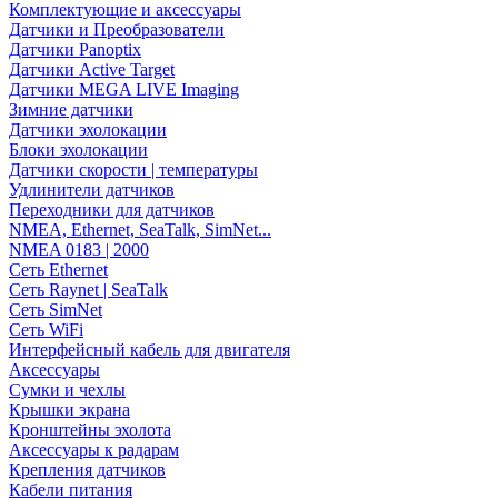
Комплектующие и аксессуары
Датчики и Преобразователи
Датчики Panoptix
Датчики Active Target
Датчики MEGA LIVE Imaging
Зимние датчики
Датчики эхолокации
Блоки эхолокации
Датчики скорости | температуры
Удлинители датчиков
Переходники для датчиков
NMEA, Ethernet, SeaTalk, SimNet...
NMEA 0183 | 2000
Сеть Ethernet
Сеть Raynet | SeaTalk
Сеть SimNet
Сеть WiFi
Интерфейсный кабель для двигателя
Аксессуары
Сумки и чехлы
Крышки экрана
Кронштейны эхолота
Аксессуары к радарам
Крепления датчиков
Кабели питания