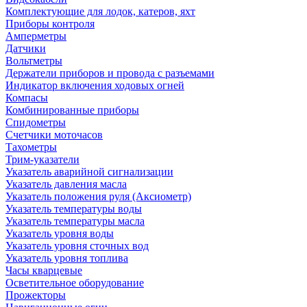
Комплектующие для лодок, катеров, яхт
Приборы контроля
Амперметры
Датчики
Вольтметры
Держатели приборов и провода с разъемами
Индикатор включения ходовых огней
Компасы
Комбинированные приборы
Спидометры
Счетчики моточасов
Тахометры
Трим-указатели
Указатель аварийной сигнализации
Указатель давления масла
Указатель положения руля (Аксиометр)
Указатель температуры воды
Указатель температуры масла
Указатель уровня воды
Указатель уровня сточных вод
Указатель уровня топлива
Часы кварцевые
Осветительное оборудование
Прожекторы