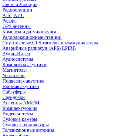
Связь и Локация
Радиостанции
AIS | АИС
Радары
GPS антенны
Компасы и датчики курса
Радиолокационные станции
Спутниковые GPS трекеры и коммуникаторы
Аварийные радиобуи (АРБ) EPIRB
Аудио-Видео
Аудиосистемы
Комплекты акустики
Магнитолы
Усилители
Подвесная акустика
Врезная акустика
Сабвуферы
Саундбары
Антенны AM/FM
Комплектующие
Видеосистемы
Судовые камеры
Cудовые тепловизоры
Телевизионные антенны
Видеокабели