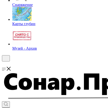
Снаряжение
Карты глубин
Музей - Архив