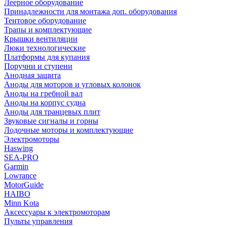
Леерное оборудование
Принадлежности для монтажа доп. оборудования
Тентовое оборудование
Трапы и комплектующие
Крышки вентиляции
Люки технологические
Платформы для купания
Поручни и ступени
Анодная защита
Аноды для моторов и угловых колонок
Аноды на гребной вал
Аноды на корпус судна
Аноды для транцевых плит
Звуковые сигналы и горны
Лодочные моторы и комплектующие
Электромоторы
Haswing
SEA-PRO
Garmin
Lowrance
MotorGuide
HAIBO
Minn Kota
Аксессуары к электромоторам
Пульты управления