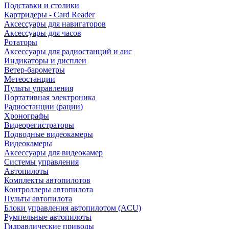
Подставки и столики
Картридеры - Card Reader
Аксессуары для навигаторов
Аксессуары для часов
Ротаторы
Аксессуары для радиостанций и аис
Индикаторы и дисплеи
Ветер-барометры
Метеостанции
Пульты управления
Портативная электроника
Радиостанции (рации)
Хронографы
Видеорегистраторы
Подводные видеокамеры
Видеокамеры
Аксессуары для видеокамер
Системы управления
Автопилоты
Комплекты автопилотов
Контроллеры автопилота
Пульты автопилота
Блоки управления автопилотом (ACU)
Румпельные автопилоты
Гидравлические приводы