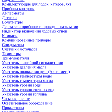
Комплектующие для лодок, катеров, яхт
Приборы контроля
Амперметры
Датчики
Вольтметры
Держатели приборов и провода с разъемами
Индикатор включения ходовых огней
Компасы
Комбинированные приборы
Спидометры
Счетчики моточасов
Тахометры
Трим-указатели
Указатель аварийной сигнализации
Указатель давления масла
Указатель положения руля (Аксиометр)
Указатель температуры воды
Указатель температуры масла
Указатель уровня воды
Указатель уровня сточных вод
Указатель уровня топлива
Часы кварцевые
Осветительное оборудование
Прожекторы