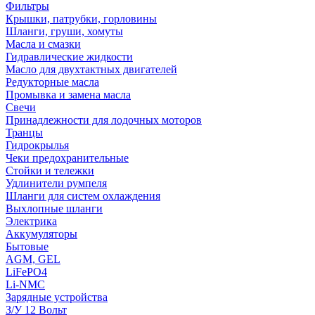
Фильтры
Крышки, патрубки, горловины
Шланги, груши, хомуты
Масла и смазки
Гидравлические жидкости
Масло для двухтактных двигателей
Редукторные масла
Промывка и замена масла
Свечи
Принадлежности для лодочных моторов
Транцы
Гидрокрылья
Чеки предохранительные
Стойки и тележки
Удлинители румпеля
Шланги для систем охлаждения
Выхлопные шланги
Электрика
Аккумуляторы
Бытовые
AGM, GEL
LiFePO4
Li-NMC
Зарядные устройства
З/У 12 Вольт