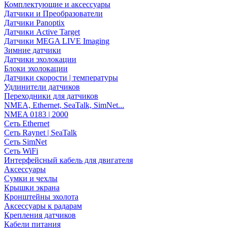
Комплектующие и аксессуары
Датчики и Преобразователи
Датчики Panoptix
Датчики Active Target
Датчики MEGA LIVE Imaging
Зимние датчики
Датчики эхолокации
Блоки эхолокации
Датчики скорости | температуры
Удлинители датчиков
Переходники для датчиков
NMEA, Ethernet, SeaTalk, SimNet...
NMEA 0183 | 2000
Сеть Ethernet
Сеть Raynet | SeaTalk
Сеть SimNet
Сеть WiFi
Интерфейсный кабель для двигателя
Аксессуары
Сумки и чехлы
Крышки экрана
Кронштейны эхолота
Аксессуары к радарам
Крепления датчиков
Кабели питания