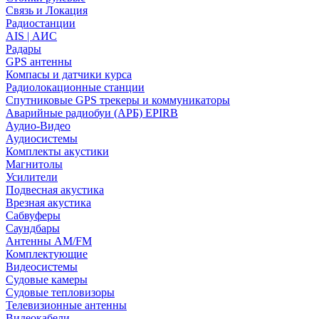
Связь и Локация
Радиостанции
AIS | АИС
Радары
GPS антенны
Компасы и датчики курса
Радиолокационные станции
Спутниковые GPS трекеры и коммуникаторы
Аварийные радиобуи (АРБ) EPIRB
Аудио-Видео
Аудиосистемы
Комплекты акустики
Магнитолы
Усилители
Подвесная акустика
Врезная акустика
Сабвуферы
Саундбары
Антенны AM/FM
Комплектующие
Видеосистемы
Судовые камеры
Cудовые тепловизоры
Телевизионные антенны
Видеокабели