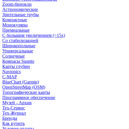
Zoom-бинокли
Астрономические
Зрительные трубы
Компактные
Монокуляры
Премиальные
С большим увеличением (>15x)
Со стабилизацией
Широкопольные
Универсальные
Солнечные
Компасы Suunto
Карты глубин
Navionics
C-MAP
BlueChart (Garmin)
OpenStreetMap (OSM)
Топографические карты
Программное обеспечение
Музей - Архив
Tex-Сервис
Тех-Журнал
Бренды
Как купить
Условия оплаты