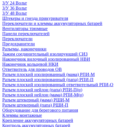
З/У 24 Вольт
З/У 36 Вольт
З/У 48 Вольт
Штекеры и гнезда прикуривателя
Переключатели и клеммы аккумуляторных батарей
Вентиляторы трюмные
Панели переключателей
Переключатели
Предохранители
Разъемы, наконечники
Зажим соединительный изолирующий СИЗ
Наконечник вилочный изолированный НВИ
Наконечник кольцевой НКИ
Ответвитель для проводов ОВ
Разъем плоский изолированный (мама) РПИ-М
Разъем плоский изолированный (папа) РПИ-П
Разъем плоский изолированный ответвительный РПИ-О
Разъем плоский нейлон (папа) РПИ-П(н)
Разъем плоский нейлон (мама) РПИ-М(н)
Разъем штекерный (мама) РШИ-М
Разъем штекерный (папа) РШИ-П
Оборудование для берегового питания
Клеммы монтажные
Крепление аккумуляторных батарей
Контроль аккумуляторных батарей