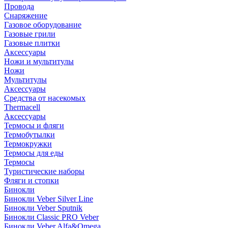
Провода
Снаряжение
Газовое оборудование
Газовые грили
Газовые плитки
Аксессуары
Ножи и мультитулы
Ножи
Мультитулы
Аксессуары
Средства от насекомых
Thermacell
Аксессуары
Термосы и фляги
Термобутылки
Термокружки
Термосы для еды
Термосы
Туристические наборы
Фляги и стопки
Бинокли
Бинокли Veber Silver Line
Бинокли Veber Sputnik
Бинокли Classic PRO Veber
Бинокли Veber Alfa&Omega