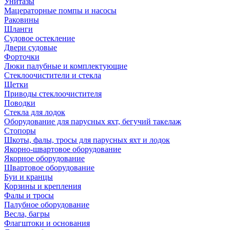
Унитазы
Мацераторные помпы и насосы
Раковины
Шланги
Судовое остекление
Двери судовые
Форточки
Люки палубные и комплектующие
Стеклоочистители и стекла
Щетки
Приводы стеклоочистителя
Поводки
Стекла для лодок
Оборудование для парусных яхт, бегучий такелаж
Стопоры
Шкоты, фалы, тросы для парусных яхт и лодок
Якорно-швартовое оборудование
Якорное оборудование
Швартовое оборудование
Буи и кранцы
Корзины и крепления
Фалы и тросы
Палубное оборудование
Весла, багры
Флагштоки и основания