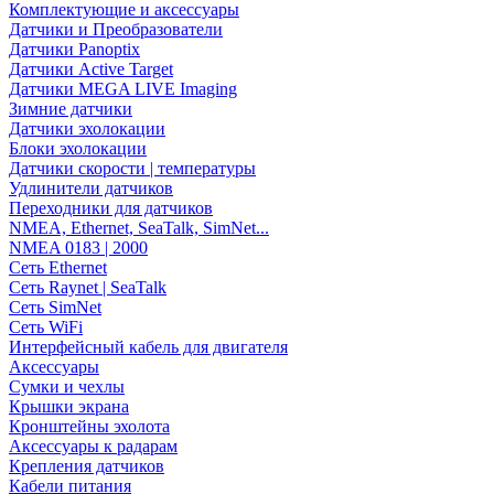
Комплектующие и аксессуары
Датчики и Преобразователи
Датчики Panoptix
Датчики Active Target
Датчики MEGA LIVE Imaging
Зимние датчики
Датчики эхолокации
Блоки эхолокации
Датчики скорости | температуры
Удлинители датчиков
Переходники для датчиков
NMEA, Ethernet, SeaTalk, SimNet...
NMEA 0183 | 2000
Сеть Ethernet
Сеть Raynet | SeaTalk
Сеть SimNet
Сеть WiFi
Интерфейсный кабель для двигателя
Аксессуары
Сумки и чехлы
Крышки экрана
Кронштейны эхолота
Аксессуары к радарам
Крепления датчиков
Кабели питания