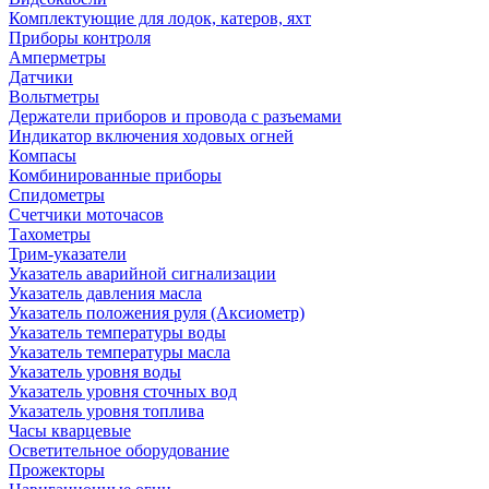
Комплектующие для лодок, катеров, яхт
Приборы контроля
Амперметры
Датчики
Вольтметры
Держатели приборов и провода с разъемами
Индикатор включения ходовых огней
Компасы
Комбинированные приборы
Спидометры
Счетчики моточасов
Тахометры
Трим-указатели
Указатель аварийной сигнализации
Указатель давления масла
Указатель положения руля (Аксиометр)
Указатель температуры воды
Указатель температуры масла
Указатель уровня воды
Указатель уровня сточных вод
Указатель уровня топлива
Часы кварцевые
Осветительное оборудование
Прожекторы