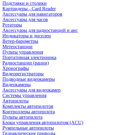
Подставки и столики
Картридеры - Card Reader
Аксессуары для навигаторов
Аксессуары для часов
Ротаторы
Аксессуары для радиостанций и аис
Индикаторы и дисплеи
Ветер-барометры
Метеостанции
Пульты управления
Портативная электроника
Радиостанции (рации)
Хронографы
Видеорегистраторы
Подводные видеокамеры
Видеокамеры
Аксессуары для видеокамер
Системы управления
Автопилоты
Комплекты автопилотов
Контроллеры автопилота
Пульты автопилота
Блоки управления автопилотом (ACU)
Румпельные автопилоты
Гидравлические приводы