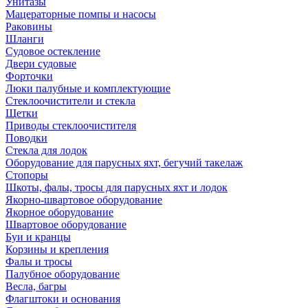
Унитазы
Мацераторные помпы и насосы
Раковины
Шланги
Судовое остекление
Двери судовые
Форточки
Люки палубные и комплектующие
Стеклоочистители и стекла
Щетки
Приводы стеклоочистителя
Поводки
Стекла для лодок
Оборудование для парусных яхт, бегучий такелаж
Стопоры
Шкоты, фалы, тросы для парусных яхт и лодок
Якорно-швартовое оборудование
Якорное оборудование
Швартовое оборудование
Буи и кранцы
Корзины и крепления
Фалы и тросы
Палубное оборудование
Весла, багры
Флагштоки и основания