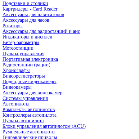
Подставки и столики
Картридеры - Card Reader
Аксессуары для навигаторов
Аксессуары для часов
Ротаторы
Аксессуары для радиостанций и аис
Индикаторы и дисплеи
Ветер-барометры
Метеостанции
Пульты управления
Портативная электроника
Радиостанции (рации)
Хронографы
Видеорегистраторы
Подводные видеокамеры
Видеокамеры
Аксессуары для видеокамер
Системы управления
Автопилоты
Комплекты автопилотов
Контроллеры автопилота
Пульты автопилота
Блоки управления автопилотом (ACU)
Румпельные автопилоты
Гидравлические приводы