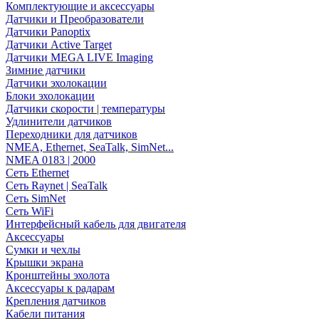
Комплектующие и аксессуары
Датчики и Преобразователи
Датчики Panoptix
Датчики Active Target
Датчики MEGA LIVE Imaging
Зимние датчики
Датчики эхолокации
Блоки эхолокации
Датчики скорости | температуры
Удлинители датчиков
Переходники для датчиков
NMEA, Ethernet, SeaTalk, SimNet...
NMEA 0183 | 2000
Сеть Ethernet
Сеть Raynet | SeaTalk
Сеть SimNet
Сеть WiFi
Интерфейсный кабель для двигателя
Аксессуары
Сумки и чехлы
Крышки экрана
Кронштейны эхолота
Аксессуары к радарам
Крепления датчиков
Кабели питания