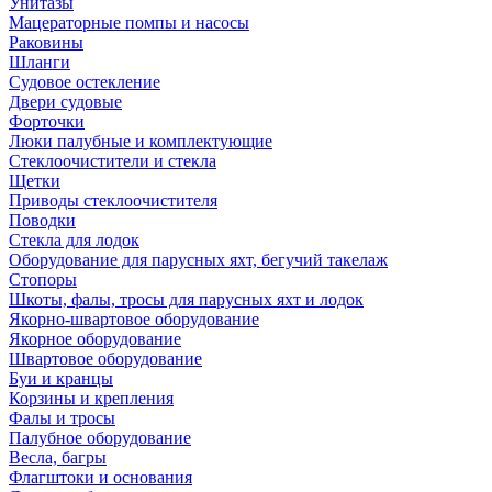
Унитазы
Мацераторные помпы и насосы
Раковины
Шланги
Судовое остекление
Двери судовые
Форточки
Люки палубные и комплектующие
Стеклоочистители и стекла
Щетки
Приводы стеклоочистителя
Поводки
Стекла для лодок
Оборудование для парусных яхт, бегучий такелаж
Стопоры
Шкоты, фалы, тросы для парусных яхт и лодок
Якорно-швартовое оборудование
Якорное оборудование
Швартовое оборудование
Буи и кранцы
Корзины и крепления
Фалы и тросы
Палубное оборудование
Весла, багры
Флагштоки и основания