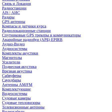
Связь и Локация
Радиостанции
AIS | АИС
Радары
GPS антенны
Компасы и датчики курса
Радиолокационные станции
Спутниковые GPS трекеры и коммуникаторы
Аварийные радиобуи (АРБ) EPIRB
Аудио-Видео
Аудиосистемы
Комплекты акустики
Магнитолы
Усилители
Подвесная акустика
Врезная акустика
Сабвуферы
Саундбары
Антенны AM/FM
Комплектующие
Видеосистемы
Судовые камеры
Cудовые тепловизоры
Телевизионные антенны
Видеокабели