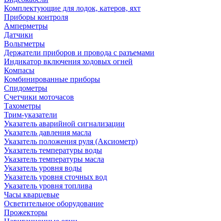
Комплектующие для лодок, катеров, яхт
Приборы контроля
Амперметры
Датчики
Вольтметры
Держатели приборов и провода с разъемами
Индикатор включения ходовых огней
Компасы
Комбинированные приборы
Спидометры
Счетчики моточасов
Тахометры
Трим-указатели
Указатель аварийной сигнализации
Указатель давления масла
Указатель положения руля (Аксиометр)
Указатель температуры воды
Указатель температуры масла
Указатель уровня воды
Указатель уровня сточных вод
Указатель уровня топлива
Часы кварцевые
Осветительное оборудование
Прожекторы