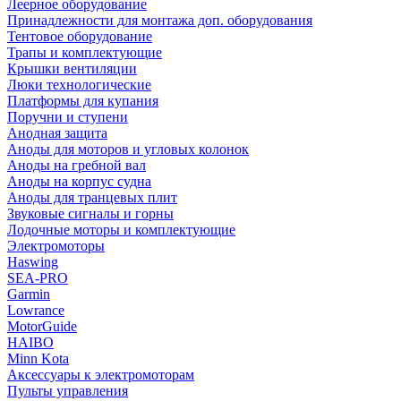
Леерное оборудование
Принадлежности для монтажа доп. оборудования
Тентовое оборудование
Трапы и комплектующие
Крышки вентиляции
Люки технологические
Платформы для купания
Поручни и ступени
Анодная защита
Аноды для моторов и угловых колонок
Аноды на гребной вал
Аноды на корпус судна
Аноды для транцевых плит
Звуковые сигналы и горны
Лодочные моторы и комплектующие
Электромоторы
Haswing
SEA-PRO
Garmin
Lowrance
MotorGuide
HAIBO
Minn Kota
Аксессуары к электромоторам
Пульты управления