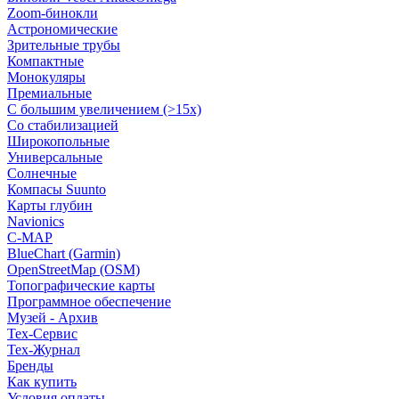
Zoom-бинокли
Астрономические
Зрительные трубы
Компактные
Монокуляры
Премиальные
С большим увеличением (>15x)
Со стабилизацией
Широкопольные
Универсальные
Солнечные
Компасы Suunto
Карты глубин
Navionics
C-MAP
BlueChart (Garmin)
OpenStreetMap (OSM)
Топографические карты
Программное обеспечение
Музей - Архив
Tex-Сервис
Тех-Журнал
Бренды
Как купить
Условия оплаты