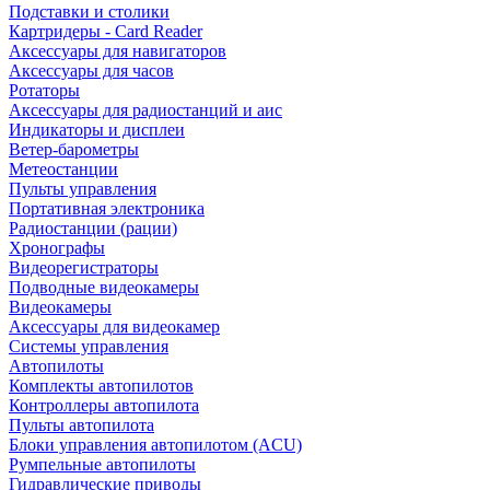
Подставки и столики
Картридеры - Card Reader
Аксессуары для навигаторов
Аксессуары для часов
Ротаторы
Аксессуары для радиостанций и аис
Индикаторы и дисплеи
Ветер-барометры
Метеостанции
Пульты управления
Портативная электроника
Радиостанции (рации)
Хронографы
Видеорегистраторы
Подводные видеокамеры
Видеокамеры
Аксессуары для видеокамер
Системы управления
Автопилоты
Комплекты автопилотов
Контроллеры автопилота
Пульты автопилота
Блоки управления автопилотом (ACU)
Румпельные автопилоты
Гидравлические приводы