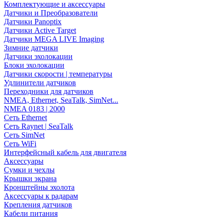
Комплектующие и аксессуары
Датчики и Преобразователи
Датчики Panoptix
Датчики Active Target
Датчики MEGA LIVE Imaging
Зимние датчики
Датчики эхолокации
Блоки эхолокации
Датчики скорости | температуры
Удлинители датчиков
Переходники для датчиков
NMEA, Ethernet, SeaTalk, SimNet...
NMEA 0183 | 2000
Сеть Ethernet
Сеть Raynet | SeaTalk
Сеть SimNet
Сеть WiFi
Интерфейсный кабель для двигателя
Аксессуары
Сумки и чехлы
Крышки экрана
Кронштейны эхолота
Аксессуары к радарам
Крепления датчиков
Кабели питания