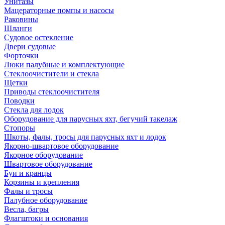
Унитазы
Мацераторные помпы и насосы
Раковины
Шланги
Судовое остекление
Двери судовые
Форточки
Люки палубные и комплектующие
Стеклоочистители и стекла
Щетки
Приводы стеклоочистителя
Поводки
Стекла для лодок
Оборудование для парусных яхт, бегучий такелаж
Стопоры
Шкоты, фалы, тросы для парусных яхт и лодок
Якорно-швартовое оборудование
Якорное оборудование
Швартовое оборудование
Буи и кранцы
Корзины и крепления
Фалы и тросы
Палубное оборудование
Весла, багры
Флагштоки и основания