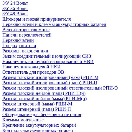
З/У 24 Вольт
З/У 36 Вольт
З/У 48 Вольт
Штекеры и гнезда прикуривателя
Переключатели и клеммы аккумуляторных батарей
Вентиляторы трюмные
Панели переключателей
Переключатели
Предохранители
Разъемы, наконечники
Зажим соединительный изолирующий СИЗ
Наконечник вилочный изолированный НВИ
Наконечник кольцевой НКИ
Ответвитель для проводов ОВ
Разъем плоский изолированный (мама) РПИ-М
Разъем плоский изолированный (папа) РПИ-П
Разъем плоский изолированный ответвительный РПИ-О
Разъем плоский нейлон (папа) РПИ-П(н)
Разъем плоский нейлон (мама) РПИ-М(н)
Разъем штекерный (мама) РШИ-М
Разъем штекерный (папа) РШИ-П
Оборудование для берегового питания
Клеммы монтажные
Крепление аккумуляторных батарей
Контроль аккумуляторных батарей