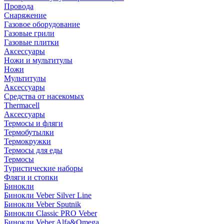
Провода
Снаряжение
Газовое оборудование
Газовые грили
Газовые плитки
Аксессуары
Ножи и мультитулы
Ножи
Мультитулы
Аксессуары
Средства от насекомых
Thermacell
Аксессуары
Термосы и фляги
Термобутылки
Термокружки
Термосы для еды
Термосы
Туристические наборы
Фляги и стопки
Бинокли
Бинокли Veber Silver Line
Бинокли Veber Sputnik
Бинокли Classic PRO Veber
Бинокли Veber Alfa&Omega