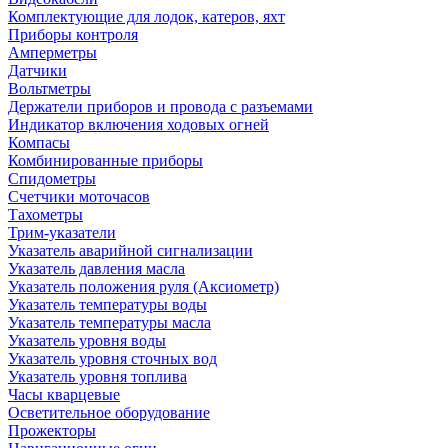
Комплектующие для лодок, катеров, яхт
Приборы контроля
Амперметры
Датчики
Вольтметры
Держатели приборов и провода с разъемами
Индикатор включения ходовых огней
Компасы
Комбинированные приборы
Спидометры
Счетчики моточасов
Тахометры
Трим-указатели
Указатель аварийной сигнализации
Указатель давления масла
Указатель положения руля (Аксиометр)
Указатель температуры воды
Указатель температуры масла
Указатель уровня воды
Указатель уровня сточных вод
Указатель уровня топлива
Часы кварцевые
Осветительное оборудование
Прожекторы