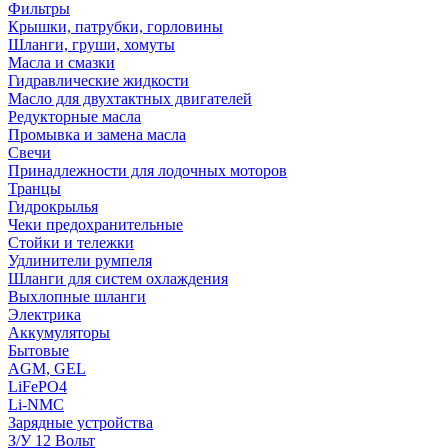
Фильтры
Крышки, патрубки, горловины
Шланги, груши, хомуты
Масла и смазки
Гидравлические жидкости
Масло для двухтактных двигателей
Редукторные масла
Промывка и замена масла
Свечи
Принадлежности для лодочных моторов
Транцы
Гидрокрылья
Чеки предохранительные
Стойки и тележки
Удлинители румпеля
Шланги для систем охлаждения
Выхлопные шланги
Электрика
Аккумуляторы
Бытовые
AGM, GEL
LiFePO4
Li-NMC
Зарядные устройства
З/У 12 Вольт