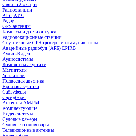
Связь и Локация
Радиостанции
AIS | АИС
Радары
GPS антенны
Компасы и датчики курса
Радиолокационные станции
Спутниковые GPS трекеры и коммуникаторы
Аварийные радиобуи (АРБ) EPIRB
Аудио-Видео
Аудиосистемы
Комплекты акустики
Магнитолы
Усилители
Подвесная акустика
Врезная акустика
Сабвуферы
Саундбары
Антенны AM/FM
Комплектующие
Видеосистемы
Судовые камеры
Cудовые тепловизоры
Телевизионные антенны
Видеокабели