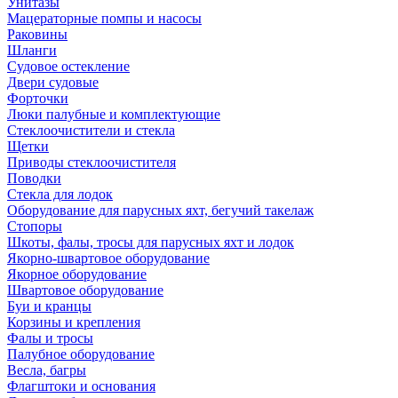
Унитазы
Мацераторные помпы и насосы
Раковины
Шланги
Судовое остекление
Двери судовые
Форточки
Люки палубные и комплектующие
Стеклоочистители и стекла
Щетки
Приводы стеклоочистителя
Поводки
Стекла для лодок
Оборудование для парусных яхт, бегучий такелаж
Стопоры
Шкоты, фалы, тросы для парусных яхт и лодок
Якорно-швартовое оборудование
Якорное оборудование
Швартовое оборудование
Буи и кранцы
Корзины и крепления
Фалы и тросы
Палубное оборудование
Весла, багры
Флагштоки и основания