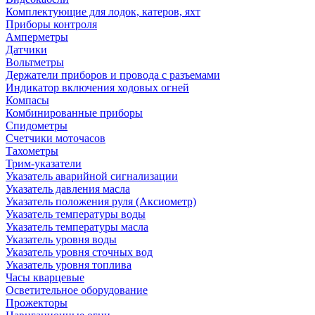
Комплектующие для лодок, катеров, яхт
Приборы контроля
Амперметры
Датчики
Вольтметры
Держатели приборов и провода с разъемами
Индикатор включения ходовых огней
Компасы
Комбинированные приборы
Спидометры
Счетчики моточасов
Тахометры
Трим-указатели
Указатель аварийной сигнализации
Указатель давления масла
Указатель положения руля (Аксиометр)
Указатель температуры воды
Указатель температуры масла
Указатель уровня воды
Указатель уровня сточных вод
Указатель уровня топлива
Часы кварцевые
Осветительное оборудование
Прожекторы