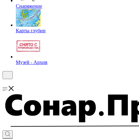
Снаряжение
Карты глубин
Музей - Архив