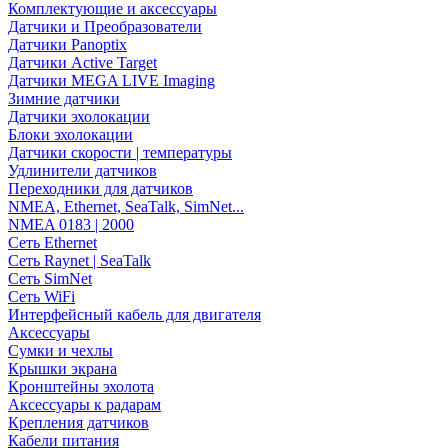
Комплектующие и аксессуары
Датчики и Преобразователи
Датчики Panoptix
Датчики Active Target
Датчики MEGA LIVE Imaging
Зимние датчики
Датчики эхолокации
Блоки эхолокации
Датчики скорости | температуры
Удлинители датчиков
Переходники для датчиков
NMEA, Ethernet, SeaTalk, SimNet...
NMEA 0183 | 2000
Сеть Ethernet
Сеть Raynet | SeaTalk
Сеть SimNet
Сеть WiFi
Интерфейсный кабель для двигателя
Аксессуары
Сумки и чехлы
Крышки экрана
Кронштейны эхолота
Аксессуары к радарам
Крепления датчиков
Кабели питания