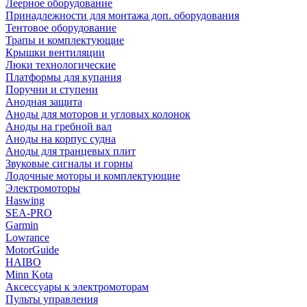
Леерное оборудование
Принадлежности для монтажа доп. оборудования
Тентовое оборудование
Трапы и комплектующие
Крышки вентиляции
Люки технологические
Платформы для купания
Поручни и ступени
Анодная защита
Аноды для моторов и угловых колонок
Аноды на гребной вал
Аноды на корпус судна
Аноды для транцевых плит
Звуковые сигналы и горны
Лодочные моторы и комплектующие
Электромоторы
Haswing
SEA-PRO
Garmin
Lowrance
MotorGuide
HAIBO
Minn Kota
Аксессуары к электромоторам
Пульты управления