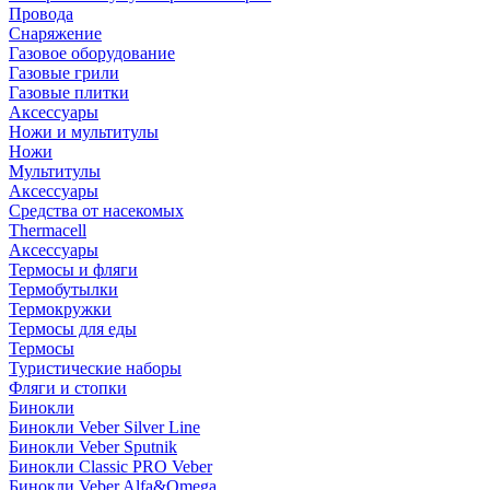
Провода
Снаряжение
Газовое оборудование
Газовые грили
Газовые плитки
Аксессуары
Ножи и мультитулы
Ножи
Мультитулы
Аксессуары
Средства от насекомых
Thermacell
Аксессуары
Термосы и фляги
Термобутылки
Термокружки
Термосы для еды
Термосы
Туристические наборы
Фляги и стопки
Бинокли
Бинокли Veber Silver Line
Бинокли Veber Sputnik
Бинокли Classic PRO Veber
Бинокли Veber Alfa&Omega