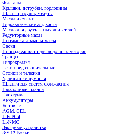
Фильтры
Крышки, патрубки, горловины
Шланги, груши, хомуты
Масла и смазки
Гидравлические жидкости
Масло для двухтактных двигателей
Редукторные масла
Промывка и замена масла
Свечи
Принадлежности для лодочных моторов
Транцы
Гидрокрылья
Чеки предохранительные
Стойки и тележки
Удлинители румпеля
Шланги для систем охлаждения
Выхлопные шланги
Электрика
Аккумуляторы
Бытовые
AGM, GEL
LiFePO4
Li-NMC
Зарядные устройства
З/У 12 Вольт