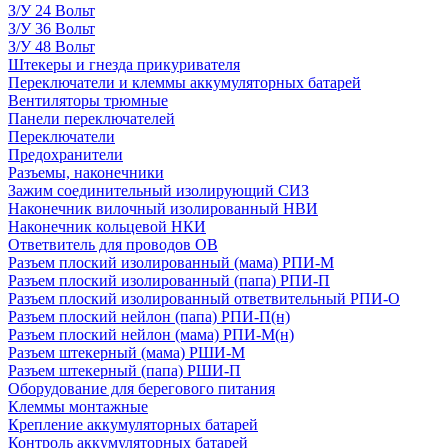
З/У 24 Вольт
З/У 36 Вольт
З/У 48 Вольт
Штекеры и гнезда прикуривателя
Переключатели и клеммы аккумуляторных батарей
Вентиляторы трюмные
Панели переключателей
Переключатели
Предохранители
Разъемы, наконечники
Зажим соединительный изолирующий СИЗ
Наконечник вилочный изолированный НВИ
Наконечник кольцевой НКИ
Ответвитель для проводов ОВ
Разъем плоский изолированный (мама) РПИ-М
Разъем плоский изолированный (папа) РПИ-П
Разъем плоский изолированный ответвительный РПИ-О
Разъем плоский нейлон (папа) РПИ-П(н)
Разъем плоский нейлон (мама) РПИ-М(н)
Разъем штекерный (мама) РШИ-М
Разъем штекерный (папа) РШИ-П
Оборудование для берегового питания
Клеммы монтажные
Крепление аккумуляторных батарей
Контроль аккумуляторных батарей