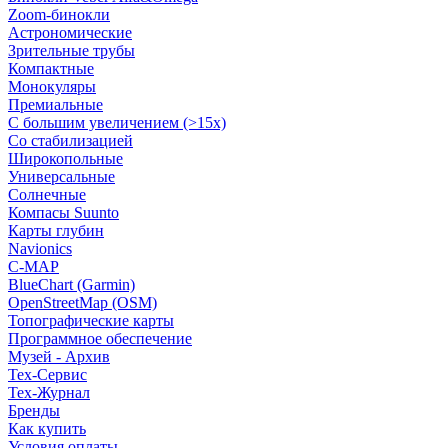
Zoom-бинокли
Астрономические
Зрительные трубы
Компактные
Монокуляры
Премиальные
С большим увеличением (>15x)
Со стабилизацией
Широкопольные
Универсальные
Солнечные
Компасы Suunto
Карты глубин
Navionics
C-MAP
BlueChart (Garmin)
OpenStreetMap (OSM)
Топографические карты
Программное обеспечение
Музей - Архив
Tex-Сервис
Тех-Журнал
Бренды
Как купить
Условия оплаты