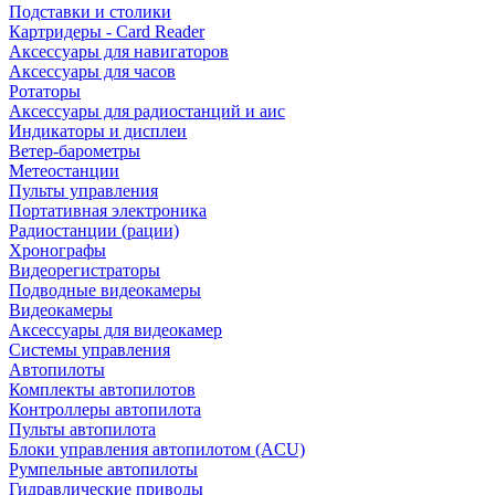
Подставки и столики
Картридеры - Card Reader
Аксессуары для навигаторов
Аксессуары для часов
Ротаторы
Аксессуары для радиостанций и аис
Индикаторы и дисплеи
Ветер-барометры
Метеостанции
Пульты управления
Портативная электроника
Радиостанции (рации)
Хронографы
Видеорегистраторы
Подводные видеокамеры
Видеокамеры
Аксессуары для видеокамер
Системы управления
Автопилоты
Комплекты автопилотов
Контроллеры автопилота
Пульты автопилота
Блоки управления автопилотом (ACU)
Румпельные автопилоты
Гидравлические приводы