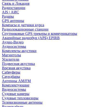
Связь и Локация
Радиостанции
AIS | АИС
Радары
GPS антенны
Компасы и датчики курса
Радиолокационные станции
Спутниковые GPS трекеры и коммуникаторы
Аварийные радиобуи (АРБ) EPIRB
Аудио-Видео
Аудиосистемы
Комплекты акустики
Магнитолы
Усилители
Подвесная акустика
Врезная акустика
Сабвуферы
Саундбары
Антенны AM/FM
Комплектующие
Видеосистемы
Судовые камеры
Cудовые тепловизоры
Телевизионные антенны
Видеокабели