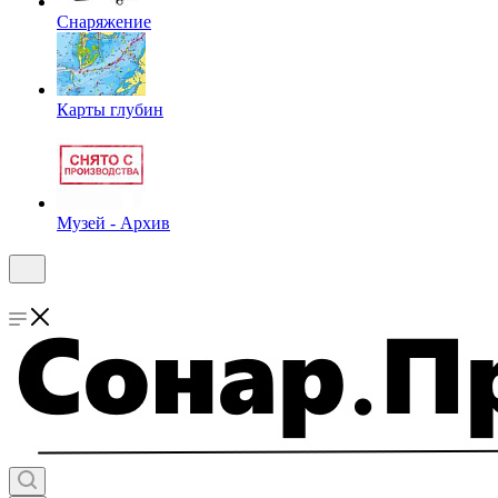
Снаряжение
Карты глубин
Музей - Архив