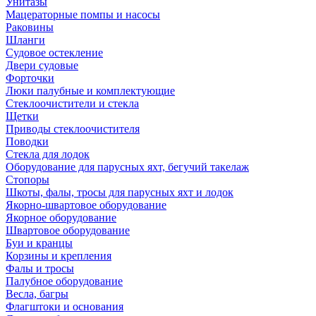
Унитазы
Мацераторные помпы и насосы
Раковины
Шланги
Судовое остекление
Двери судовые
Форточки
Люки палубные и комплектующие
Стеклоочистители и стекла
Щетки
Приводы стеклоочистителя
Поводки
Стекла для лодок
Оборудование для парусных яхт, бегучий такелаж
Стопоры
Шкоты, фалы, тросы для парусных яхт и лодок
Якорно-швартовое оборудование
Якорное оборудование
Швартовое оборудование
Буи и кранцы
Корзины и крепления
Фалы и тросы
Палубное оборудование
Весла, багры
Флагштоки и основания