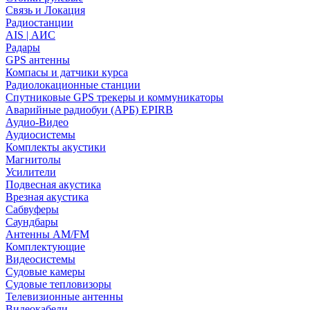
Связь и Локация
Радиостанции
AIS | АИС
Радары
GPS антенны
Компасы и датчики курса
Радиолокационные станции
Спутниковые GPS трекеры и коммуникаторы
Аварийные радиобуи (АРБ) EPIRB
Аудио-Видео
Аудиосистемы
Комплекты акустики
Магнитолы
Усилители
Подвесная акустика
Врезная акустика
Сабвуферы
Саундбары
Антенны AM/FM
Комплектующие
Видеосистемы
Судовые камеры
Cудовые тепловизоры
Телевизионные антенны
Видеокабели