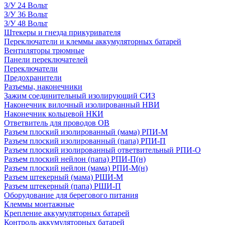
З/У 24 Вольт
З/У 36 Вольт
З/У 48 Вольт
Штекеры и гнезда прикуривателя
Переключатели и клеммы аккумуляторных батарей
Вентиляторы трюмные
Панели переключателей
Переключатели
Предохранители
Разъемы, наконечники
Зажим соединительный изолирующий СИЗ
Наконечник вилочный изолированный НВИ
Наконечник кольцевой НКИ
Ответвитель для проводов ОВ
Разъем плоский изолированный (мама) РПИ-М
Разъем плоский изолированный (папа) РПИ-П
Разъем плоский изолированный ответвительный РПИ-О
Разъем плоский нейлон (папа) РПИ-П(н)
Разъем плоский нейлон (мама) РПИ-М(н)
Разъем штекерный (мама) РШИ-М
Разъем штекерный (папа) РШИ-П
Оборудование для берегового питания
Клеммы монтажные
Крепление аккумуляторных батарей
Контроль аккумуляторных батарей