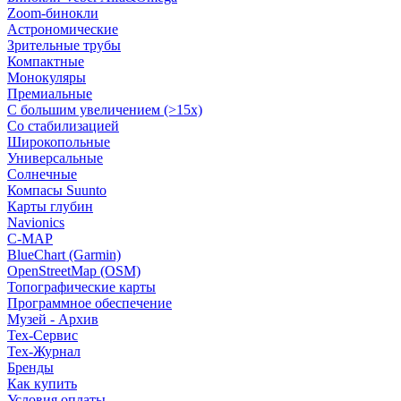
Zoom-бинокли
Астрономические
Зрительные трубы
Компактные
Монокуляры
Премиальные
С большим увеличением (>15x)
Со стабилизацией
Широкопольные
Универсальные
Солнечные
Компасы Suunto
Карты глубин
Navionics
C-MAP
BlueChart (Garmin)
OpenStreetMap (OSM)
Топографические карты
Программное обеспечение
Музей - Архив
Tex-Сервис
Тех-Журнал
Бренды
Как купить
Условия оплаты