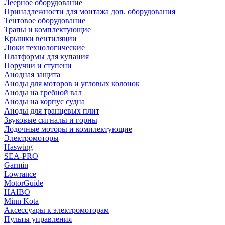
Леерное оборудование
Принадлежности для монтажа доп. оборудования
Тентовое оборудование
Трапы и комплектующие
Крышки вентиляции
Люки технологические
Платформы для купания
Поручни и ступени
Анодная защита
Аноды для моторов и угловых колонок
Аноды на гребной вал
Аноды на корпус судна
Аноды для транцевых плит
Звуковые сигналы и горны
Лодочные моторы и комплектующие
Электромоторы
Haswing
SEA-PRO
Garmin
Lowrance
MotorGuide
HAIBO
Minn Kota
Аксессуары к электромоторам
Пульты управления