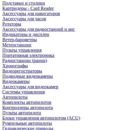
Подставки и столики
Картридеры - Card Reader
Аксессуары для навигаторов
Аксессуары для часов
Ротаторы
Аксессуары для радиостанций и аис
Индикаторы и дисплеи
Ветер-барометры
Метеостанции
Пульты управления
Портативная электроника
Радиостанции (рации)
Хронографы
Видеорегистраторы
Подводные видеокамеры
Видеокамеры
Аксессуары для видеокамер
Системы управления
Автопилоты
Комплекты автопилотов
Контроллеры автопилота
Пульты автопилота
Блоки управления автопилотом (ACU)
Румпельные автопилоты
Гидравлические приводы