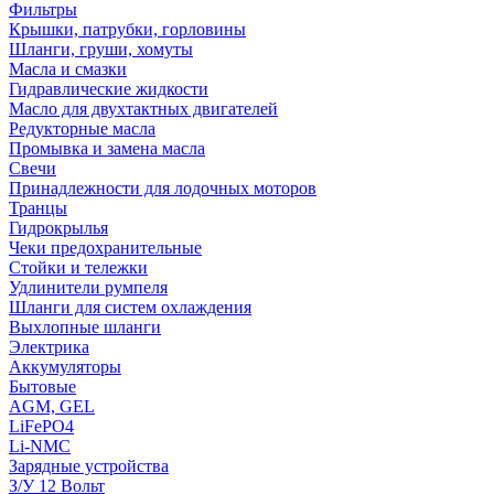
Фильтры
Крышки, патрубки, горловины
Шланги, груши, хомуты
Масла и смазки
Гидравлические жидкости
Масло для двухтактных двигателей
Редукторные масла
Промывка и замена масла
Свечи
Принадлежности для лодочных моторов
Транцы
Гидрокрылья
Чеки предохранительные
Стойки и тележки
Удлинители румпеля
Шланги для систем охлаждения
Выхлопные шланги
Электрика
Аккумуляторы
Бытовые
AGM, GEL
LiFePO4
Li-NMC
Зарядные устройства
З/У 12 Вольт