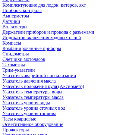
Комплектующие для лодок, катеров, яхт
Приборы контроля
Амперметры
Датчики
Вольтметры
Держатели приборов и провода с разъемами
Индикатор включения ходовых огней
Компасы
Комбинированные приборы
Спидометры
Счетчики моточасов
Тахометры
Трим-указатели
Указатель аварийной сигнализации
Указатель давления масла
Указатель положения руля (Аксиометр)
Указатель температуры воды
Указатель температуры масла
Указатель уровня воды
Указатель уровня сточных вод
Указатель уровня топлива
Часы кварцевые
Осветительное оборудование
Прожекторы