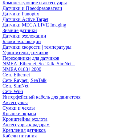
Комплектующие и аксессуары
Датчики и Преобразователи
Датчики Panoptix
Датчики Active Target
Датчики MEGA LIVE Imaging
Зимние датчики
Датчики эхолокации
Блоки эхолокации
Датчики скорости | температуры
Удлинители датчиков
Переходники для датчиков
NMEA, Ethernet, SeaTalk, SimNet...
NMEA 0183 | 2000
Сеть Ethernet
Сеть Raynet | SeaTalk
Сеть SimNet
Сеть WiFi
Интерфейсный кабель для двигателя
Аксессуары
Сумки и чехлы
Крышки экрана
Кронштейны эхолота
Аксессуары к радарам
Крепления датчиков
Кабели питания