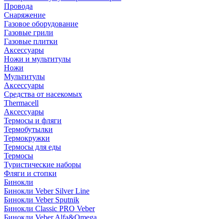
Провода
Снаряжение
Газовое оборудование
Газовые грили
Газовые плитки
Аксессуары
Ножи и мультитулы
Ножи
Мультитулы
Аксессуары
Средства от насекомых
Thermacell
Аксессуары
Термосы и фляги
Термобутылки
Термокружки
Термосы для еды
Термосы
Туристические наборы
Фляги и стопки
Бинокли
Бинокли Veber Silver Line
Бинокли Veber Sputnik
Бинокли Classic PRO Veber
Бинокли Veber Alfa&Omega