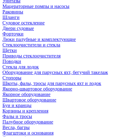
Унитазы
Мацераторные помпы и насосы
Раковины
Шланги
Судовое остекление
Двери судовые
Форточки
Люки палубные и комплектующие
Стеклоочистители и стекла
Щетки
Приводы стеклоочистителя
Поводки
Стекла для лодок
Оборудование для парусных яхт, бегучий такелаж
Стопоры
Шкоты, фалы, тросы для парусных яхт и лодок
Якорно-швартовое оборудование
Якорное оборудование
Швартовое оборудование
Буи и кранцы
Корзины и крепления
Фалы и тросы
Палубное оборудование
Весла, багры
Флагштоки и основания