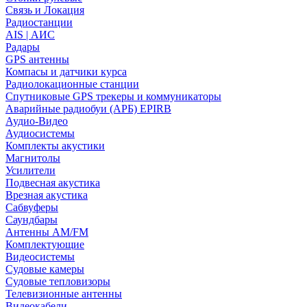
Связь и Локация
Радиостанции
AIS | АИС
Радары
GPS антенны
Компасы и датчики курса
Радиолокационные станции
Спутниковые GPS трекеры и коммуникаторы
Аварийные радиобуи (АРБ) EPIRB
Аудио-Видео
Аудиосистемы
Комплекты акустики
Магнитолы
Усилители
Подвесная акустика
Врезная акустика
Сабвуферы
Саундбары
Антенны AM/FM
Комплектующие
Видеосистемы
Судовые камеры
Cудовые тепловизоры
Телевизионные антенны
Видеокабели