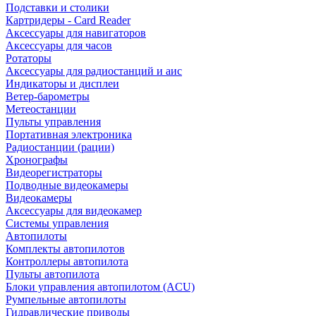
Подставки и столики
Картридеры - Card Reader
Аксессуары для навигаторов
Аксессуары для часов
Ротаторы
Аксессуары для радиостанций и аис
Индикаторы и дисплеи
Ветер-барометры
Метеостанции
Пульты управления
Портативная электроника
Радиостанции (рации)
Хронографы
Видеорегистраторы
Подводные видеокамеры
Видеокамеры
Аксессуары для видеокамер
Системы управления
Автопилоты
Комплекты автопилотов
Контроллеры автопилота
Пульты автопилота
Блоки управления автопилотом (ACU)
Румпельные автопилоты
Гидравлические приводы