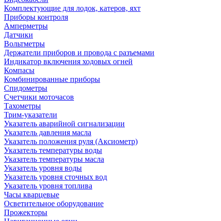
Комплектующие для лодок, катеров, яхт
Приборы контроля
Амперметры
Датчики
Вольтметры
Держатели приборов и провода с разъемами
Индикатор включения ходовых огней
Компасы
Комбинированные приборы
Спидометры
Счетчики моточасов
Тахометры
Трим-указатели
Указатель аварийной сигнализации
Указатель давления масла
Указатель положения руля (Аксиометр)
Указатель температуры воды
Указатель температуры масла
Указатель уровня воды
Указатель уровня сточных вод
Указатель уровня топлива
Часы кварцевые
Осветительное оборудование
Прожекторы