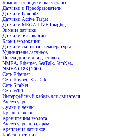
Комплектующие и аксессуары
Датчики и Преобразователи
Датчики Panoptix
Датчики Active Target
Датчики MEGA LIVE Imaging
Зимние датчики
Датчики эхолокации
Блоки эхолокации
Датчики скорости | температуры
Удлинители датчиков
Переходники для датчиков
NMEA, Ethernet, SeaTalk, SimNet...
NMEA 0183 | 2000
Сеть Ethernet
Сеть Raynet | SeaTalk
Сеть SimNet
Сеть WiFi
Интерфейсный кабель для двигателя
Аксессуары
Сумки и чехлы
Крышки экрана
Кронштейны эхолота
Аксессуары к радарам
Крепления датчиков
Кабели питания