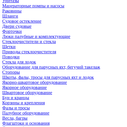
Унитазы
Мацераторные помпы и насосы
Раковины
Шланги
Судовое остекление
Двери судовые
Форточки
Люки палубные и комплектующие
Стеклоочистители и стекла
Щетки
Приводы стеклоочистителя
Поводки
Стекла для лодок
Оборудование для парусных яхт, бегучий такелаж
Стопоры
Шкоты, фалы, тросы для парусных яхт и лодок
Якорно-швартовое оборудование
Якорное оборудование
Швартовое оборудование
Буи и кранцы
Корзины и крепления
Фалы и тросы
Палубное оборудование
Весла, багры
Флагштоки и основания