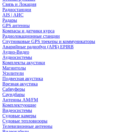
Связь и Локация
Радиостанции
AIS | АИС
Радары
GPS антенны
Компасы и датчики курса
Радиолокационные станции
Спутниковые GPS трекеры и коммуникаторы
Аварийные радиобуи (АРБ) EPIRB
Аудио-Видео
Аудиосистемы
Комплекты акустики
Магнитолы
Усилители
Подвесная акустика
Врезная акустика
Сабвуферы
Саундбары
Антенны AM/FM
Комплектующие
Видеосистемы
Судовые камеры
Cудовые тепловизоры
Телевизионные антенны
Видеокабели