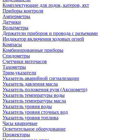
Комплектующие для лодок, катеров, яхт
Приборы контроля
Амперметры
Датчики
Вольтметры
Держатели приборов и провода с разъемами
Индикатор включения ходовых огней
Компасы
Комбинированные приборы
Спидометры
Счетчики моточасов
Тахометры
Трим-указатели
Указатель аварийной сигнализации
Указатель давления масла
Указатель положения руля (Аксиометр)
Указатель температуры воды
Указатель температуры масла
Указатель уровня воды
Указатель уровня сточных вод
Указатель уровня топлива
Часы кварцевые
Осветительное оборудование
Прожекторы