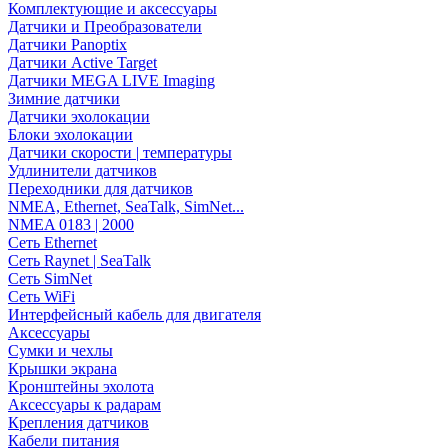
Комплектующие и аксессуары
Датчики и Преобразователи
Датчики Panoptix
Датчики Active Target
Датчики MEGA LIVE Imaging
Зимние датчики
Датчики эхолокации
Блоки эхолокации
Датчики скорости | температуры
Удлинители датчиков
Переходники для датчиков
NMEA, Ethernet, SeaTalk, SimNet...
NMEA 0183 | 2000
Сеть Ethernet
Сеть Raynet | SeaTalk
Сеть SimNet
Сеть WiFi
Интерфейсный кабель для двигателя
Аксессуары
Сумки и чехлы
Крышки экрана
Кронштейны эхолота
Аксессуары к радарам
Крепления датчиков
Кабели питания