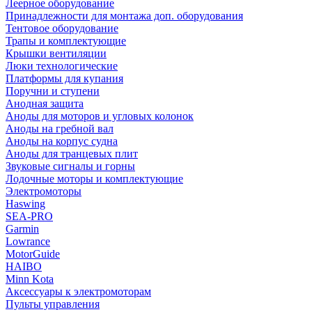
Леерное оборудование
Принадлежности для монтажа доп. оборудования
Тентовое оборудование
Трапы и комплектующие
Крышки вентиляции
Люки технологические
Платформы для купания
Поручни и ступени
Анодная защита
Аноды для моторов и угловых колонок
Аноды на гребной вал
Аноды на корпус судна
Аноды для транцевых плит
Звуковые сигналы и горны
Лодочные моторы и комплектующие
Электромоторы
Haswing
SEA-PRO
Garmin
Lowrance
MotorGuide
HAIBO
Minn Kota
Аксессуары к электромоторам
Пульты управления