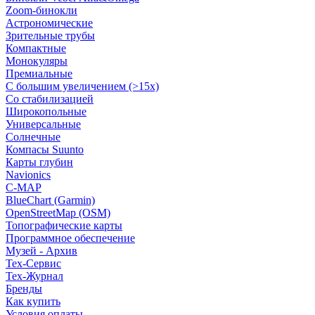
Zoom-бинокли
Астрономические
Зрительные трубы
Компактные
Монокуляры
Премиальные
С большим увеличением (>15x)
Со стабилизацией
Широкопольные
Универсальные
Солнечные
Компасы Suunto
Карты глубин
Navionics
C-MAP
BlueChart (Garmin)
OpenStreetMap (OSM)
Топографические карты
Программное обеспечение
Музей - Архив
Tex-Сервис
Тех-Журнал
Бренды
Как купить
Условия оплаты