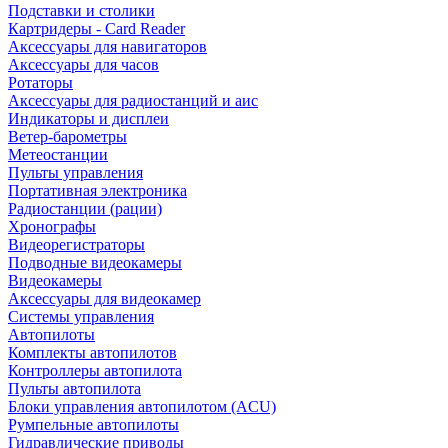
Подставки и столики
Картридеры - Card Reader
Аксессуары для навигаторов
Аксессуары для часов
Ротаторы
Аксессуары для радиостанций и аис
Индикаторы и дисплеи
Ветер-барометры
Метеостанции
Пульты управления
Портативная электроника
Радиостанции (рации)
Хронографы
Видеорегистраторы
Подводные видеокамеры
Видеокамеры
Аксессуары для видеокамер
Системы управления
Автопилоты
Комплекты автопилотов
Контроллеры автопилота
Пульты автопилота
Блоки управления автопилотом (ACU)
Румпельные автопилоты
Гидравлические приводы