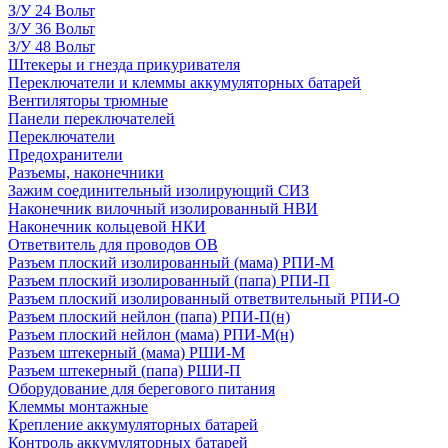
З/У 24 Вольт
З/У 36 Вольт
З/У 48 Вольт
Штекеры и гнезда прикуривателя
Переключатели и клеммы аккумуляторных батарей
Вентиляторы трюмные
Панели переключателей
Переключатели
Предохранители
Разъемы, наконечники
Зажим соединительный изолирующий СИЗ
Наконечник вилочный изолированный НВИ
Наконечник кольцевой НКИ
Ответвитель для проводов ОВ
Разъем плоский изолированный (мама) РПИ-М
Разъем плоский изолированный (папа) РПИ-П
Разъем плоский изолированный ответвительный РПИ-О
Разъем плоский нейлон (папа) РПИ-П(н)
Разъем плоский нейлон (мама) РПИ-М(н)
Разъем штекерный (мама) РШИ-М
Разъем штекерный (папа) РШИ-П
Оборудование для берегового питания
Клеммы монтажные
Крепление аккумуляторных батарей
Контроль аккумуляторных батарей