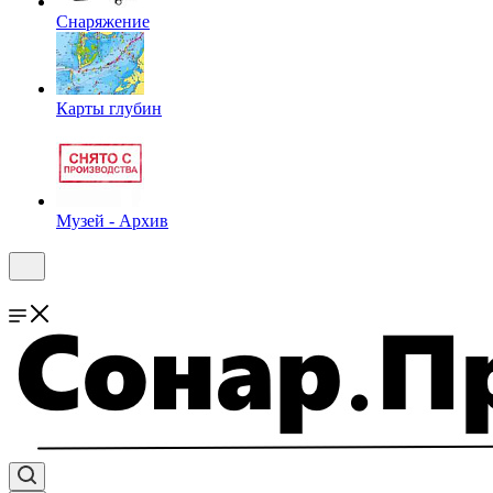
Снаряжение
Карты глубин
Музей - Архив