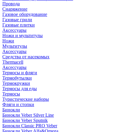
Провода
Снаряжение
Газовое оборудование
Газовые грили
Газовые плитки
Аксессуары
Ножи и мультитулы
Ножи
Мультитулы
Аксессуары
Средства от насекомых
Thermacell
Аксессуары
Термосы и фляги
Термобутылки
Термокружки
Термосы для еды
Термосы
Туристические наборы
Фляги и стопки
Бинокли
Бинокли Veber Silver Line
Бинокли Veber Sputnik
Бинокли Classic PRO Veber
Бинокли Veber Alfa&Omega