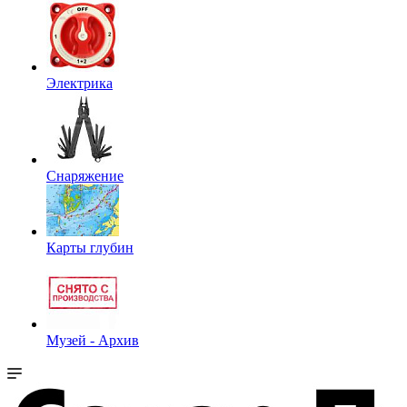
Электрика
Снаряжение
Карты глубин
Музей - Архив