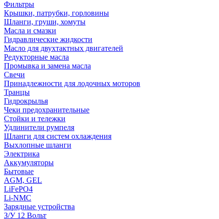
Фильтры
Крышки, патрубки, горловины
Шланги, груши, хомуты
Масла и смазки
Гидравлические жидкости
Масло для двухтактных двигателей
Редукторные масла
Промывка и замена масла
Свечи
Принадлежности для лодочных моторов
Транцы
Гидрокрылья
Чеки предохранительные
Стойки и тележки
Удлинители румпеля
Шланги для систем охлаждения
Выхлопные шланги
Электрика
Аккумуляторы
Бытовые
AGM, GEL
LiFePO4
Li-NMC
Зарядные устройства
З/У 12 Вольт