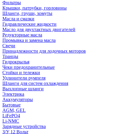
Фильтры
Крышки, патрубки, горловины
Шланги, груши, хомуты
Масла и смазки
Гидравлические жидкости
Масло для двухтактных двигателей
Редукторные масла
Промывка и замена масла
Свечи
Принадлежности для лодочных моторов
Транцы
Гидрокрылья
Чеки предохранительные
Стойки и тележки
Удлинители румпеля
Шланги для систем охлаждения
Выхлопные шланги
Электрика
Аккумуляторы
Бытовые
AGM, GEL
LiFePO4
Li-NMC
Зарядные устройства
З/У 12 Вольт