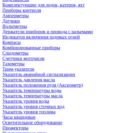
Комплектующие для лодок, катеров, яхт
Приборы контроля
Амперметры
Датчики
Вольтметры
Держатели приборов и провода с разъемами
Индикатор включения ходовых огней
Компасы
Комбинированные приборы
Спидометры
Счетчики моточасов
Тахометры
Трим-указатели
Указатель аварийной сигнализации
Указатель давления масла
Указатель положения руля (Аксиометр)
Указатель температуры воды
Указатель температуры масла
Указатель уровня воды
Указатель уровня сточных вод
Указатель уровня топлива
Часы кварцевые
Осветительное оборудование
Прожекторы