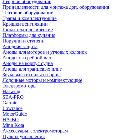
Леерное оборудование
Принадлежности для монтажа доп. оборудования
Тентовое оборудование
Трапы и комплектующие
Крышки вентиляции
Люки технологические
Платформы для купания
Поручни и ступени
Анодная защита
Аноды для моторов и угловых колонок
Аноды на гребной вал
Аноды на корпус судна
Аноды для транцевых плит
Звуковые сигналы и горны
Лодочные моторы и комплектующие
Электромоторы
Haswing
SEA-PRO
Garmin
Lowrance
MotorGuide
HAIBO
Minn Kota
Аксессуары к электромоторам
Пульты управления