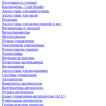
Подставки и столики
Картридеры - Card Reader
Аксессуары для навигаторов
Аксессуары для часов
Ротаторы
Аксессуары для радиостанций и аис
Индикаторы и дисплеи
Ветер-барометры
Метеостанции
Пульты управления
Портативная электроника
Радиостанции (рации)
Хронографы
Видеорегистраторы
Подводные видеокамеры
Видеокамеры
Аксессуары для видеокамер
Системы управления
Автопилоты
Комплекты автопилотов
Контроллеры автопилота
Пульты автопилота
Блоки управления автопилотом (ACU)
Румпельные автопилоты
Гидравлические приводы