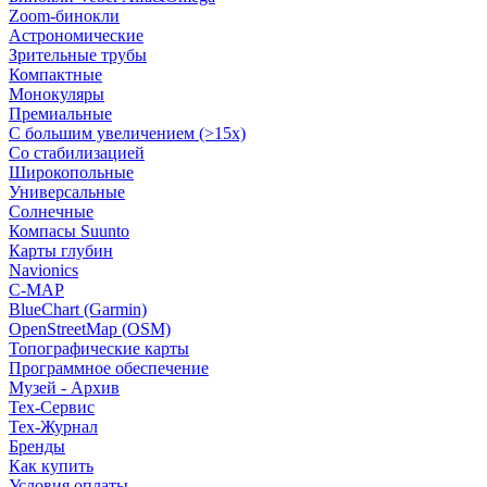
Zoom-бинокли
Астрономические
Зрительные трубы
Компактные
Монокуляры
Премиальные
С большим увеличением (>15x)
Со стабилизацией
Широкопольные
Универсальные
Солнечные
Компасы Suunto
Карты глубин
Navionics
C-MAP
BlueChart (Garmin)
OpenStreetMap (OSM)
Топографические карты
Программное обеспечение
Музей - Архив
Tex-Сервис
Тех-Журнал
Бренды
Как купить
Условия оплаты