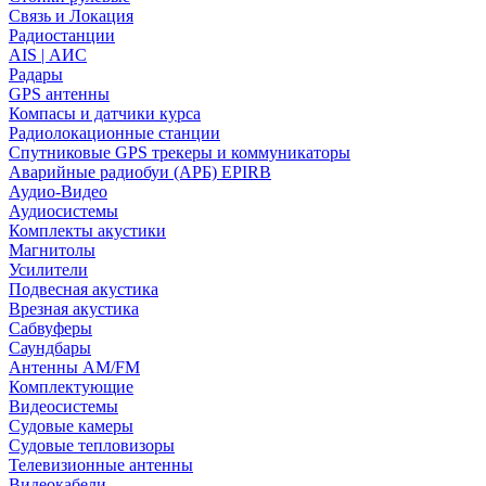
Связь и Локация
Радиостанции
AIS | АИС
Радары
GPS антенны
Компасы и датчики курса
Радиолокационные станции
Спутниковые GPS трекеры и коммуникаторы
Аварийные радиобуи (АРБ) EPIRB
Аудио-Видео
Аудиосистемы
Комплекты акустики
Магнитолы
Усилители
Подвесная акустика
Врезная акустика
Сабвуферы
Саундбары
Антенны AM/FM
Комплектующие
Видеосистемы
Судовые камеры
Cудовые тепловизоры
Телевизионные антенны
Видеокабели