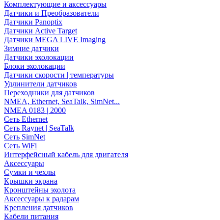
Комплектующие и аксессуары
Датчики и Преобразователи
Датчики Panoptix
Датчики Active Target
Датчики MEGA LIVE Imaging
Зимние датчики
Датчики эхолокации
Блоки эхолокации
Датчики скорости | температуры
Удлинители датчиков
Переходники для датчиков
NMEA, Ethernet, SeaTalk, SimNet...
NMEA 0183 | 2000
Сеть Ethernet
Сеть Raynet | SeaTalk
Сеть SimNet
Сеть WiFi
Интерфейсный кабель для двигателя
Аксессуары
Сумки и чехлы
Крышки экрана
Кронштейны эхолота
Аксессуары к радарам
Крепления датчиков
Кабели питания