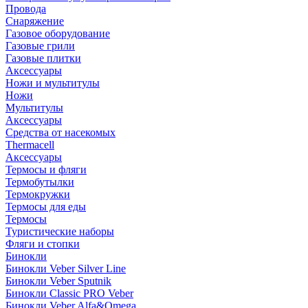
Провода
Снаряжение
Газовое оборудование
Газовые грили
Газовые плитки
Аксессуары
Ножи и мультитулы
Ножи
Мультитулы
Аксессуары
Средства от насекомых
Thermacell
Аксессуары
Термосы и фляги
Термобутылки
Термокружки
Термосы для еды
Термосы
Туристические наборы
Фляги и стопки
Бинокли
Бинокли Veber Silver Line
Бинокли Veber Sputnik
Бинокли Classic PRO Veber
Бинокли Veber Alfa&Omega