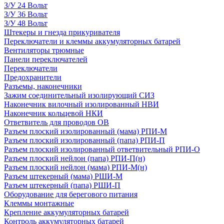
З/У 24 Вольт
З/У 36 Вольт
З/У 48 Вольт
Штекеры и гнезда прикуривателя
Переключатели и клеммы аккумуляторных батарей
Вентиляторы трюмные
Панели переключателей
Переключатели
Предохранители
Разъемы, наконечники
Зажим соединительный изолирующий СИЗ
Наконечник вилочный изолированный НВИ
Наконечник кольцевой НКИ
Ответвитель для проводов ОВ
Разъем плоский изолированный (мама) РПИ-М
Разъем плоский изолированный (папа) РПИ-П
Разъем плоский изолированный ответвительный РПИ-О
Разъем плоский нейлон (папа) РПИ-П(н)
Разъем плоский нейлон (мама) РПИ-М(н)
Разъем штекерный (мама) РШИ-М
Разъем штекерный (папа) РШИ-П
Оборудование для берегового питания
Клеммы монтажные
Крепление аккумуляторных батарей
Контроль аккумуляторных батарей