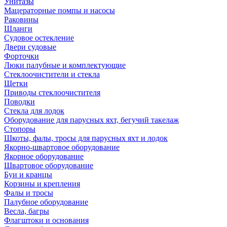
Унитазы
Мацераторные помпы и насосы
Раковины
Шланги
Судовое остекление
Двери судовые
Форточки
Люки палубные и комплектующие
Стеклоочистители и стекла
Щетки
Приводы стеклоочистителя
Поводки
Стекла для лодок
Оборудование для парусных яхт, бегучий такелаж
Стопоры
Шкоты, фалы, тросы для парусных яхт и лодок
Якорно-швартовое оборудование
Якорное оборудование
Швартовое оборудование
Буи и кранцы
Корзины и крепления
Фалы и тросы
Палубное оборудование
Весла, багры
Флагштоки и основания