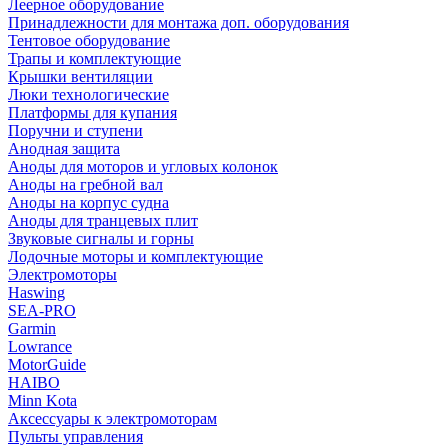
Леерное оборудование
Принадлежности для монтажа доп. оборудования
Тентовое оборудование
Трапы и комплектующие
Крышки вентиляции
Люки технологические
Платформы для купания
Поручни и ступени
Анодная защита
Аноды для моторов и угловых колонок
Аноды на гребной вал
Аноды на корпус судна
Аноды для транцевых плит
Звуковые сигналы и горны
Лодочные моторы и комплектующие
Электромоторы
Haswing
SEA-PRO
Garmin
Lowrance
MotorGuide
HAIBO
Minn Kota
Аксессуары к электромоторам
Пульты управления