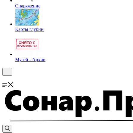
Снаряжение
Карты глубин
Музей - Архив