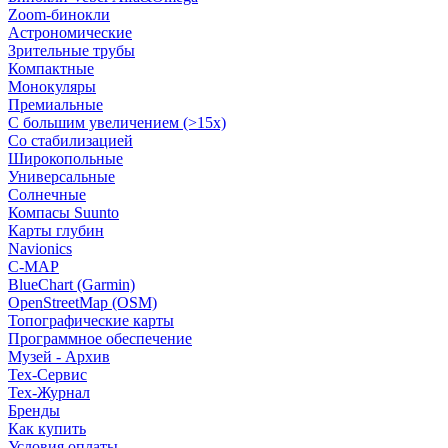
Zoom-бинокли
Астрономические
Зрительные трубы
Компактные
Монокуляры
Премиальные
С большим увеличением (>15x)
Со стабилизацией
Широкопольные
Универсальные
Солнечные
Компасы Suunto
Карты глубин
Navionics
C-MAP
BlueChart (Garmin)
OpenStreetMap (OSM)
Топографические карты
Программное обеспечение
Музей - Архив
Tex-Сервис
Тех-Журнал
Бренды
Как купить
Условия оплаты