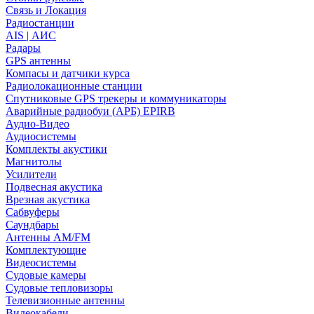
Связь и Локация
Радиостанции
AIS | АИС
Радары
GPS антенны
Компасы и датчики курса
Радиолокационные станции
Спутниковые GPS трекеры и коммуникаторы
Аварийные радиобуи (АРБ) EPIRB
Аудио-Видео
Аудиосистемы
Комплекты акустики
Магнитолы
Усилители
Подвесная акустика
Врезная акустика
Сабвуферы
Саундбары
Антенны AM/FM
Комплектующие
Видеосистемы
Судовые камеры
Cудовые тепловизоры
Телевизионные антенны
Видеокабели