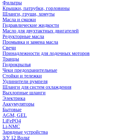
Фильтры
Крышки, патрубки, горловины
Шланги, груши, хомуты
Масла и смазки
Гидравлические жидкости
Масло для двухтактных двигателей
Редукторные масла
Промывка и замена масла
Свечи
Принадлежности для лодочных моторов
Транцы
Гидрокрылья
Чеки предохранительные
Стойки и тележки
Удлинители румпеля
Шланги для систем охлаждения
Выхлопные шланги
Электрика
Аккумуляторы
Бытовые
AGM, GEL
LiFePO4
Li-NMC
Зарядные устройства
З/У 12 Вольт