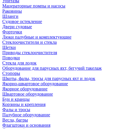
Унитазы
Мацераторные помпы и насосы
Раковины
Шланги
Судовое остекление
Двери судовые
Форточки
Люки палубные и комплектующие
Стеклоочистители и стекла
Щетки
Приводы стеклоочистителя
Поводки
Стекла для лодок
Оборудование для парусных яхт, бегучий такелаж
Стопоры
Шкоты, фалы, тросы для парусных яхт и лодок
Якорно-швартовое оборудование
Якорное оборудование
Швартовое оборудование
Буи и кранцы
Корзины и крепления
Фалы и тросы
Палубное оборудование
Весла, багры
Флагштоки и основания