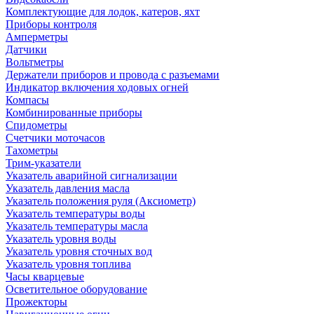
Комплектующие для лодок, катеров, яхт
Приборы контроля
Амперметры
Датчики
Вольтметры
Держатели приборов и провода с разъемами
Индикатор включения ходовых огней
Компасы
Комбинированные приборы
Спидометры
Счетчики моточасов
Тахометры
Трим-указатели
Указатель аварийной сигнализации
Указатель давления масла
Указатель положения руля (Аксиометр)
Указатель температуры воды
Указатель температуры масла
Указатель уровня воды
Указатель уровня сточных вод
Указатель уровня топлива
Часы кварцевые
Осветительное оборудование
Прожекторы