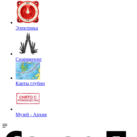
Электрика
Снаряжение
Карты глубин
Музей - Архив