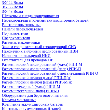
З/У 24 Вольт
З/У 36 Вольт
З/У 48 Вольт
Штекеры и гнезда прикуривателя
Переключатели и клеммы аккумуляторных батарей
Вентиляторы трюмные
Панели переключателей
Переключатели
Предохранители
Разъемы, наконечники
Зажим соединительный изолирующий СИЗ
Наконечник вилочный изолированный НВИ
Наконечник кольцевой НКИ
Ответвитель для проводов ОВ
Разъем плоский изолированный (мама) РПИ-М
Разъем плоский изолированный (папа) РПИ-П
Разъем плоский изолированный ответвительный РПИ-О
Разъем плоский нейлон (папа) РПИ-П(н)
Разъем плоский нейлон (мама) РПИ-М(н)
Разъем штекерный (мама) РШИ-М
Разъем штекерный (папа) РШИ-П
Оборудование для берегового питания
Клеммы монтажные
Крепление аккумуляторных батарей
Контроль аккумуляторных батарей