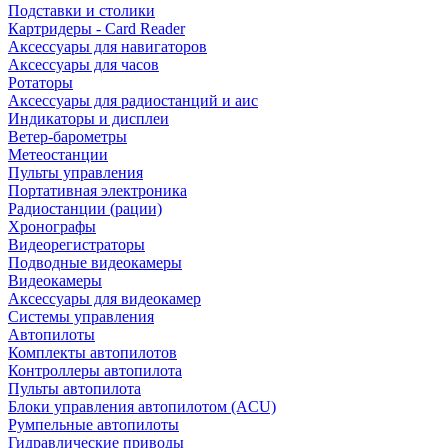
Подставки и столики
Картридеры - Card Reader
Аксессуары для навигаторов
Аксессуары для часов
Ротаторы
Аксессуары для радиостанций и аис
Индикаторы и дисплеи
Ветер-барометры
Метеостанции
Пульты управления
Портативная электроника
Радиостанции (рации)
Хронографы
Видеорегистраторы
Подводные видеокамеры
Видеокамеры
Аксессуары для видеокамер
Системы управления
Автопилоты
Комплекты автопилотов
Контроллеры автопилота
Пульты автопилота
Блоки управления автопилотом (ACU)
Румпельные автопилоты
Гидравлические приводы