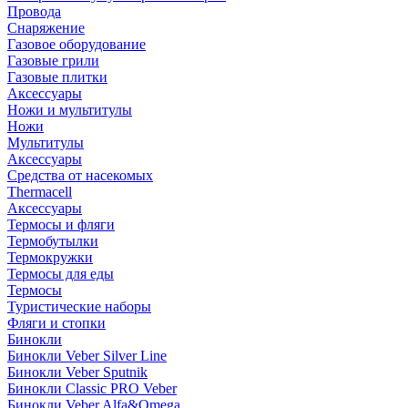
Провода
Снаряжение
Газовое оборудование
Газовые грили
Газовые плитки
Аксессуары
Ножи и мультитулы
Ножи
Мультитулы
Аксессуары
Средства от насекомых
Thermacell
Аксессуары
Термосы и фляги
Термобутылки
Термокружки
Термосы для еды
Термосы
Туристические наборы
Фляги и стопки
Бинокли
Бинокли Veber Silver Line
Бинокли Veber Sputnik
Бинокли Classic PRO Veber
Бинокли Veber Alfa&Omega