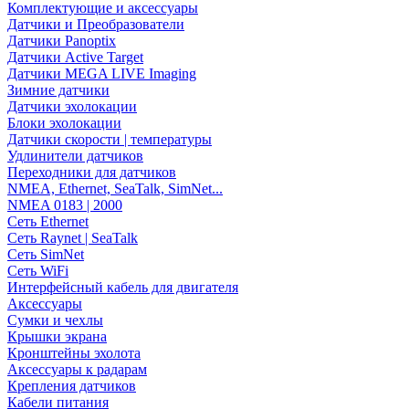
Комплектующие и аксессуары
Датчики и Преобразователи
Датчики Panoptix
Датчики Active Target
Датчики MEGA LIVE Imaging
Зимние датчики
Датчики эхолокации
Блоки эхолокации
Датчики скорости | температуры
Удлинители датчиков
Переходники для датчиков
NMEA, Ethernet, SeaTalk, SimNet...
NMEA 0183 | 2000
Сеть Ethernet
Сеть Raynet | SeaTalk
Сеть SimNet
Сеть WiFi
Интерфейсный кабель для двигателя
Аксессуары
Сумки и чехлы
Крышки экрана
Кронштейны эхолота
Аксессуары к радарам
Крепления датчиков
Кабели питания