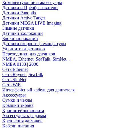
Комплектующие и аксессуары
Датчики и Преобразователи
Датчики Panoptix
Датчики Active Target
Датчики MEGA LIVE Imaging
Зимние датчики
Датчики эхолокации
Блоки эхолокации
Датчики скорости | температуры
Удлинители датчиков
Переходники для датчиков
NMEA, Ethernet, SeaTalk, SimNet...
NMEA 0183 | 2000
Сеть Ethernet
Сеть Raynet | SeaTalk
Сеть SimNet
Сеть WiFi
Интерфейсный кабель для двигателя
Аксессуары
Сумки и чехлы
Крышки экрана
Кронштейны эхолота
Аксессуары к радарам
Крепления датчиков
Кабели питания