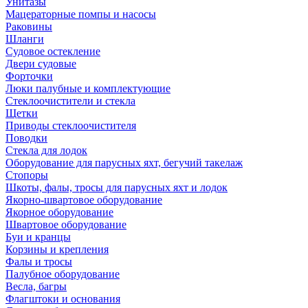
Унитазы
Мацераторные помпы и насосы
Раковины
Шланги
Судовое остекление
Двери судовые
Форточки
Люки палубные и комплектующие
Стеклоочистители и стекла
Щетки
Приводы стеклоочистителя
Поводки
Стекла для лодок
Оборудование для парусных яхт, бегучий такелаж
Стопоры
Шкоты, фалы, тросы для парусных яхт и лодок
Якорно-швартовое оборудование
Якорное оборудование
Швартовое оборудование
Буи и кранцы
Корзины и крепления
Фалы и тросы
Палубное оборудование
Весла, багры
Флагштоки и основания