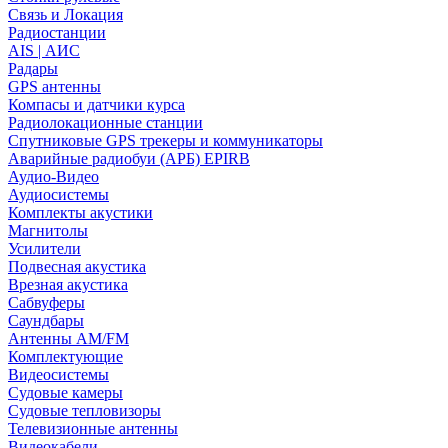
Связь и Локация
Радиостанции
AIS | АИС
Радары
GPS антенны
Компасы и датчики курса
Радиолокационные станции
Спутниковые GPS трекеры и коммуникаторы
Аварийные радиобуи (АРБ) EPIRB
Аудио-Видео
Аудиосистемы
Комплекты акустики
Магнитолы
Усилители
Подвесная акустика
Врезная акустика
Сабвуферы
Саундбары
Антенны AM/FM
Комплектующие
Видеосистемы
Судовые камеры
Cудовые тепловизоры
Телевизионные антенны
Видеокабели