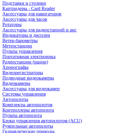
Подставки и столики
Картридеры - Card Reader
Аксессуары для навигаторов
Аксессуары для часов
Ротаторы
Аксессуары для радиостанций и аис
Индикаторы и дисплеи
Ветер-барометры
Метеостанции
Пульты управления
Портативная электроника
Радиостанции (рации)
Хронографы
Видеорегистраторы
Подводные видеокамеры
Видеокамеры
Аксессуары для видеокамер
Системы управления
Автопилоты
Комплекты автопилотов
Контроллеры автопилота
Пульты автопилота
Блоки управления автопилотом (ACU)
Румпельные автопилоты
Гидравлические приводы