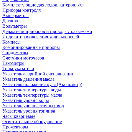
Комплектующие для лодок, катеров, яхт
Приборы контроля
Амперметры
Датчики
Вольтметры
Держатели приборов и провода с разъемами
Индикатор включения ходовых огней
Компасы
Комбинированные приборы
Спидометры
Счетчики моточасов
Тахометры
Трим-указатели
Указатель аварийной сигнализации
Указатель давления масла
Указатель положения руля (Аксиометр)
Указатель температуры воды
Указатель температуры масла
Указатель уровня воды
Указатель уровня сточных вод
Указатель уровня топлива
Часы кварцевые
Осветительное оборудование
Прожекторы