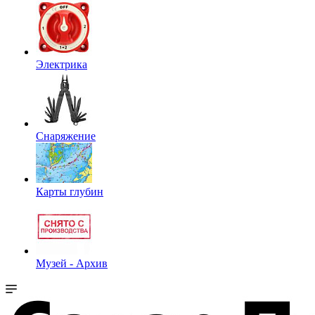
Электрика
Снаряжение
Карты глубин
Музей - Архив