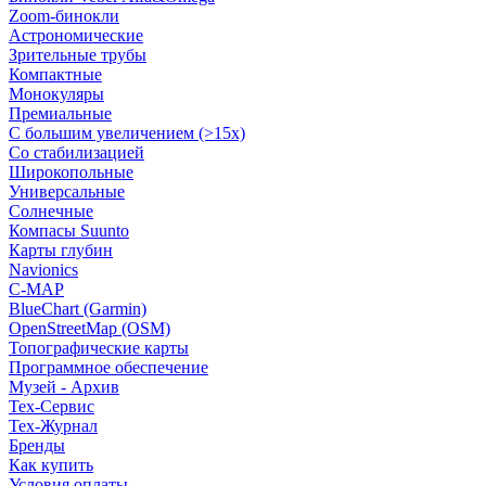
Zoom-бинокли
Астрономические
Зрительные трубы
Компактные
Монокуляры
Премиальные
С большим увеличением (>15x)
Со стабилизацией
Широкопольные
Универсальные
Солнечные
Компасы Suunto
Карты глубин
Navionics
C-MAP
BlueChart (Garmin)
OpenStreetMap (OSM)
Топографические карты
Программное обеспечение
Музей - Архив
Tex-Сервис
Тех-Журнал
Бренды
Как купить
Условия оплаты