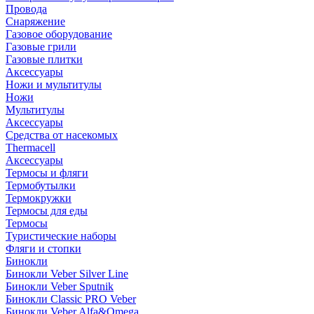
Провода
Снаряжение
Газовое оборудование
Газовые грили
Газовые плитки
Аксессуары
Ножи и мультитулы
Ножи
Мультитулы
Аксессуары
Средства от насекомых
Thermacell
Аксессуары
Термосы и фляги
Термобутылки
Термокружки
Термосы для еды
Термосы
Туристические наборы
Фляги и стопки
Бинокли
Бинокли Veber Silver Line
Бинокли Veber Sputnik
Бинокли Classic PRO Veber
Бинокли Veber Alfa&Omega