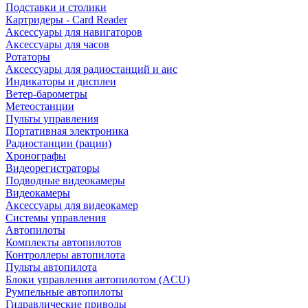
Подставки и столики
Картридеры - Card Reader
Аксессуары для навигаторов
Аксессуары для часов
Ротаторы
Аксессуары для радиостанций и аис
Индикаторы и дисплеи
Ветер-барометры
Метеостанции
Пульты управления
Портативная электроника
Радиостанции (рации)
Хронографы
Видеорегистраторы
Подводные видеокамеры
Видеокамеры
Аксессуары для видеокамер
Системы управления
Автопилоты
Комплекты автопилотов
Контроллеры автопилота
Пульты автопилота
Блоки управления автопилотом (ACU)
Румпельные автопилоты
Гидравлические приводы