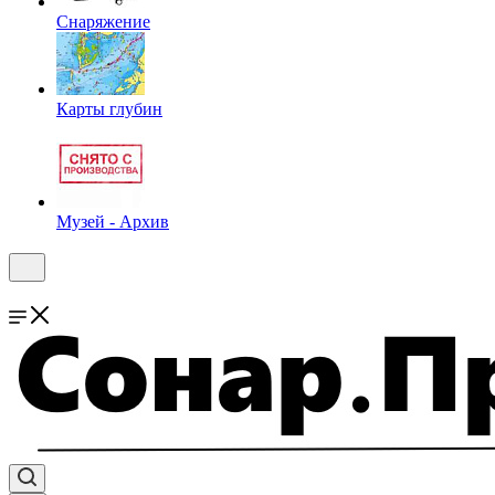
Снаряжение
Карты глубин
Музей - Архив