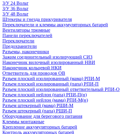
З/У 24 Вольт
З/У 36 Вольт
З/У 48 Вольт
Штекеры и гнезда прикуривателя
Переключатели и клеммы аккумуляторных батарей
Вентиляторы трюмные
Панели переключателей
Переключатели
Предохранители
Разъемы, наконечники
Зажим соединительный изолирующий СИЗ
Наконечник вилочный изолированный НВИ
Наконечник кольцевой НКИ
Ответвитель для проводов ОВ
Разъем плоский изолированный (мама) РПИ-М
Разъем плоский изолированный (папа) РПИ-П
Разъем плоский изолированный ответвительный РПИ-О
Разъем плоский нейлон (папа) РПИ-П(н)
Разъем плоский нейлон (мама) РПИ-М(н)
Разъем штекерный (мама) РШИ-М
Разъем штекерный (папа) РШИ-П
Оборудование для берегового питания
Клеммы монтажные
Крепление аккумуляторных батарей
Контроль аккумуляторных батарей