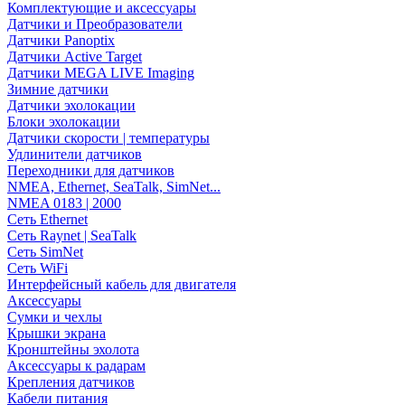
Комплектующие и аксессуары
Датчики и Преобразователи
Датчики Panoptix
Датчики Active Target
Датчики MEGA LIVE Imaging
Зимние датчики
Датчики эхолокации
Блоки эхолокации
Датчики скорости | температуры
Удлинители датчиков
Переходники для датчиков
NMEA, Ethernet, SeaTalk, SimNet...
NMEA 0183 | 2000
Сеть Ethernet
Сеть Raynet | SeaTalk
Сеть SimNet
Сеть WiFi
Интерфейсный кабель для двигателя
Аксессуары
Сумки и чехлы
Крышки экрана
Кронштейны эхолота
Аксессуары к радарам
Крепления датчиков
Кабели питания