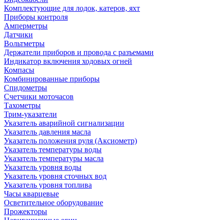
Комплектующие для лодок, катеров, яхт
Приборы контроля
Амперметры
Датчики
Вольтметры
Держатели приборов и провода с разъемами
Индикатор включения ходовых огней
Компасы
Комбинированные приборы
Спидометры
Счетчики моточасов
Тахометры
Трим-указатели
Указатель аварийной сигнализации
Указатель давления масла
Указатель положения руля (Аксиометр)
Указатель температуры воды
Указатель температуры масла
Указатель уровня воды
Указатель уровня сточных вод
Указатель уровня топлива
Часы кварцевые
Осветительное оборудование
Прожекторы