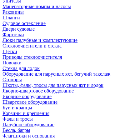
Унитазы
Мацераторные помпы и насосы
Раковины
Шланги
Судовое остекление
Двери судовые
Форточки
Люки палубные и комплектующие
Стеклоочистители и стекла
Щетки
Приводы стеклоочистителя
Поводки
Стекла для лодок
Оборудование для парусных яхт, бегучий такелаж
Стопоры
Шкоты, фалы, тросы для парусных яхт и лодок
Якорно-швартовое оборудование
Якорное оборудование
Швартовое оборудование
Буи и кранцы
Корзины и крепления
Фалы и тросы
Палубное оборудование
Весла, багры
Флагштоки и основания