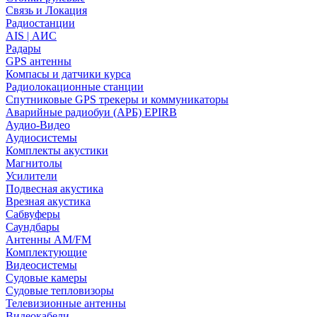
Связь и Локация
Радиостанции
AIS | АИС
Радары
GPS антенны
Компасы и датчики курса
Радиолокационные станции
Спутниковые GPS трекеры и коммуникаторы
Аварийные радиобуи (АРБ) EPIRB
Аудио-Видео
Аудиосистемы
Комплекты акустики
Магнитолы
Усилители
Подвесная акустика
Врезная акустика
Сабвуферы
Саундбары
Антенны AM/FM
Комплектующие
Видеосистемы
Судовые камеры
Cудовые тепловизоры
Телевизионные антенны
Видеокабели