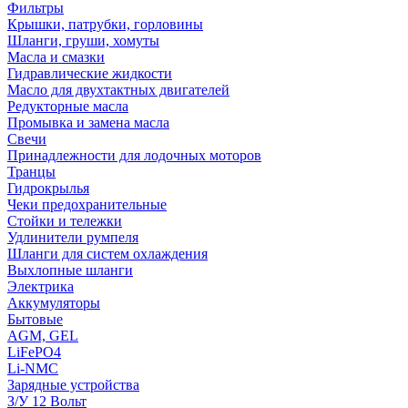
Фильтры
Крышки, патрубки, горловины
Шланги, груши, хомуты
Масла и смазки
Гидравлические жидкости
Масло для двухтактных двигателей
Редукторные масла
Промывка и замена масла
Свечи
Принадлежности для лодочных моторов
Транцы
Гидрокрылья
Чеки предохранительные
Стойки и тележки
Удлинители румпеля
Шланги для систем охлаждения
Выхлопные шланги
Электрика
Аккумуляторы
Бытовые
AGM, GEL
LiFePO4
Li-NMC
Зарядные устройства
З/У 12 Вольт