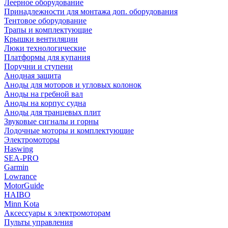
Леерное оборудование
Принадлежности для монтажа доп. оборудования
Тентовое оборудование
Трапы и комплектующие
Крышки вентиляции
Люки технологические
Платформы для купания
Поручни и ступени
Анодная защита
Аноды для моторов и угловых колонок
Аноды на гребной вал
Аноды на корпус судна
Аноды для транцевых плит
Звуковые сигналы и горны
Лодочные моторы и комплектующие
Электромоторы
Haswing
SEA-PRO
Garmin
Lowrance
MotorGuide
HAIBO
Minn Kota
Аксессуары к электромоторам
Пульты управления