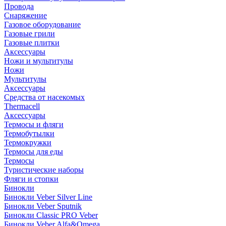
Провода
Снаряжение
Газовое оборудование
Газовые грили
Газовые плитки
Аксессуары
Ножи и мультитулы
Ножи
Мультитулы
Аксессуары
Средства от насекомых
Thermacell
Аксессуары
Термосы и фляги
Термобутылки
Термокружки
Термосы для еды
Термосы
Туристические наборы
Фляги и стопки
Бинокли
Бинокли Veber Silver Line
Бинокли Veber Sputnik
Бинокли Classic PRO Veber
Бинокли Veber Alfa&Omega