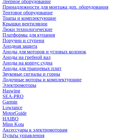
Леерное оборудование
Принадлежности для монтажа доп. оборудования
Тентовое оборудование
Трапы и комплектующие
Крышки вентиляции
Люки технологические
Платформы для купания
Поручни и ступени
Анодная защита
Аноды для моторов и угловых колонок
Аноды на гребной вал
Аноды на корпус судна
Аноды для транцевых плит
Звуковые сигналы и горны
Лодочные моторы и комплектующие
Электромоторы
Haswing
SEA-PRO
Garmin
Lowrance
MotorGuide
HAIBO
Minn Kota
Аксессуары к электромоторам
Пульты управления