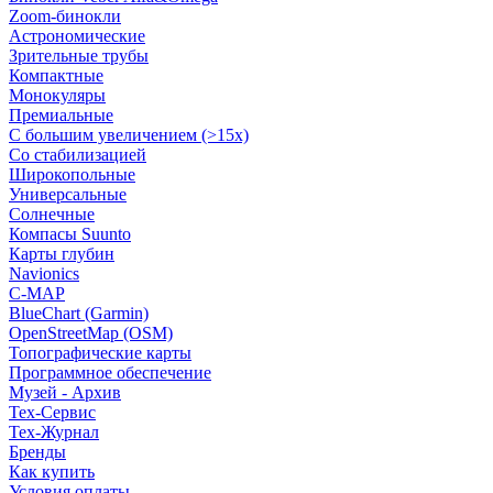
Zoom-бинокли
Астрономические
Зрительные трубы
Компактные
Монокуляры
Премиальные
С большим увеличением (>15x)
Со стабилизацией
Широкопольные
Универсальные
Солнечные
Компасы Suunto
Карты глубин
Navionics
C-MAP
BlueChart (Garmin)
OpenStreetMap (OSM)
Топографические карты
Программное обеспечение
Музей - Архив
Tex-Сервис
Тех-Журнал
Бренды
Как купить
Условия оплаты