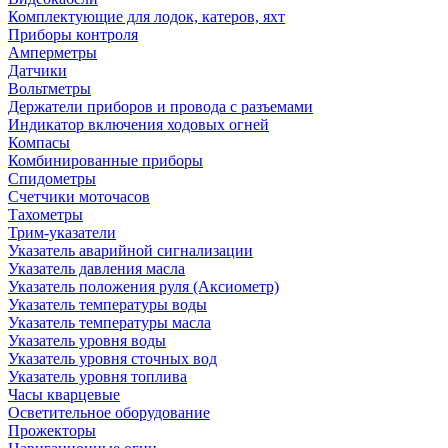
Комплектующие для лодок, катеров, яхт
Приборы контроля
Амперметры
Датчики
Вольтметры
Держатели приборов и провода с разъемами
Индикатор включения ходовых огней
Компасы
Комбинированные приборы
Спидометры
Счетчики моточасов
Тахометры
Трим-указатели
Указатель аварийной сигнализации
Указатель давления масла
Указатель положения руля (Аксиометр)
Указатель температуры воды
Указатель температуры масла
Указатель уровня воды
Указатель уровня сточных вод
Указатель уровня топлива
Часы кварцевые
Осветительное оборудование
Прожекторы