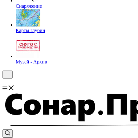
Снаряжение
Карты глубин
Музей - Архив