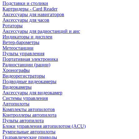
Подставки и столики
Картридеры - Card Reader
Аксессуары для навигаторов
Аксессуары для часов
Ротаторы
Аксессуары для радиостанций и аис
Индикаторы и дисплеи
Ветер-барометры
Метеостанции
Пульты управления
Портативная электроника
Радиостанции (рации)
Хронографы
Видеорегистраторы
Подводные видеокамеры
Видеокамеры
Аксессуары для видеокамер
Системы управления
Автопилоты
Комплекты автопилотов
Контроллеры автопилота
Пульты автопилота
Блоки управления автопилотом (ACU)
Румпельные автопилоты
Гидравлические приводы