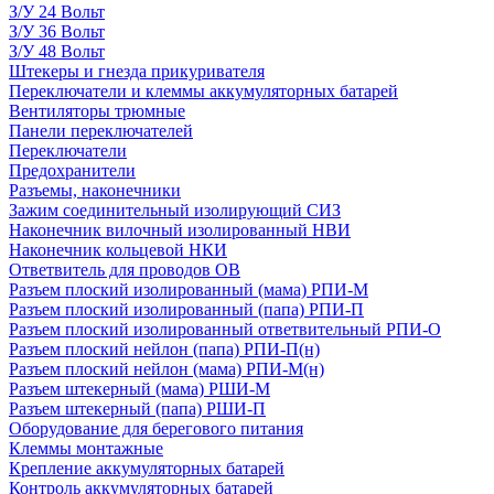
З/У 24 Вольт
З/У 36 Вольт
З/У 48 Вольт
Штекеры и гнезда прикуривателя
Переключатели и клеммы аккумуляторных батарей
Вентиляторы трюмные
Панели переключателей
Переключатели
Предохранители
Разъемы, наконечники
Зажим соединительный изолирующий СИЗ
Наконечник вилочный изолированный НВИ
Наконечник кольцевой НКИ
Ответвитель для проводов ОВ
Разъем плоский изолированный (мама) РПИ-М
Разъем плоский изолированный (папа) РПИ-П
Разъем плоский изолированный ответвительный РПИ-О
Разъем плоский нейлон (папа) РПИ-П(н)
Разъем плоский нейлон (мама) РПИ-М(н)
Разъем штекерный (мама) РШИ-М
Разъем штекерный (папа) РШИ-П
Оборудование для берегового питания
Клеммы монтажные
Крепление аккумуляторных батарей
Контроль аккумуляторных батарей