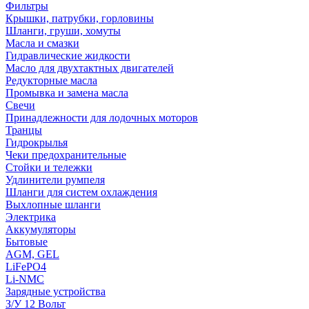
Фильтры
Крышки, патрубки, горловины
Шланги, груши, хомуты
Масла и смазки
Гидравлические жидкости
Масло для двухтактных двигателей
Редукторные масла
Промывка и замена масла
Свечи
Принадлежности для лодочных моторов
Транцы
Гидрокрылья
Чеки предохранительные
Стойки и тележки
Удлинители румпеля
Шланги для систем охлаждения
Выхлопные шланги
Электрика
Аккумуляторы
Бытовые
AGM, GEL
LiFePO4
Li-NMC
Зарядные устройства
З/У 12 Вольт