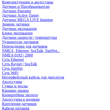
Комплектующие и аксессуары
Датчики и Преобразователи
Датчики Panoptix
Датчики Active Target
Датчики MEGA LIVE Imaging
Зимние датчики
Датчики эхолокации
Блоки эхолокации
Датчики скорости | температуры
Удлинители датчиков
Переходники для датчиков
NMEA, Ethernet, SeaTalk, SimNet...
NMEA 0183 | 2000
Сеть Ethernet
Сеть Raynet | SeaTalk
Сеть SimNet
Сеть WiFi
Интерфейсный кабель для двигателя
Аксессуары
Сумки и чехлы
Крышки экрана
Кронштейны эхолота
Аксессуары к радарам
Крепления датчиков
Кабели питания