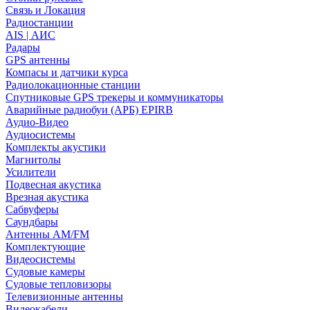
Связь и Локация
Радиостанции
AIS | АИС
Радары
GPS антенны
Компасы и датчики курса
Радиолокационные станции
Спутниковые GPS трекеры и коммуникаторы
Аварийные радиобуи (АРБ) EPIRB
Аудио-Видео
Аудиосистемы
Комплекты акустики
Магнитолы
Усилители
Подвесная акустика
Врезная акустика
Сабвуферы
Саундбары
Антенны AM/FM
Комплектующие
Видеосистемы
Судовые камеры
Cудовые тепловизоры
Телевизионные антенны
Видеокабели