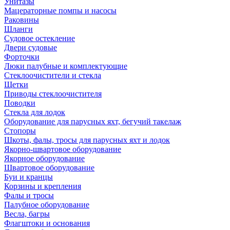
Унитазы
Мацераторные помпы и насосы
Раковины
Шланги
Судовое остекление
Двери судовые
Форточки
Люки палубные и комплектующие
Стеклоочистители и стекла
Щетки
Приводы стеклоочистителя
Поводки
Стекла для лодок
Оборудование для парусных яхт, бегучий такелаж
Стопоры
Шкоты, фалы, тросы для парусных яхт и лодок
Якорно-швартовое оборудование
Якорное оборудование
Швартовое оборудование
Буи и кранцы
Корзины и крепления
Фалы и тросы
Палубное оборудование
Весла, багры
Флагштоки и основания