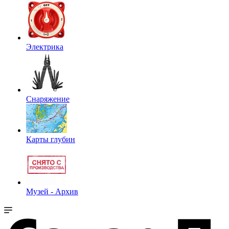
Электрика
Снаряжение
Карты глубин
Музей - Архив