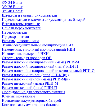
З/У 24 Вольт
З/У 36 Вольт
З/У 48 Вольт
Штекеры и гнезда прикуривателя
Переключатели и клеммы аккумуляторных батарей
Вентиляторы трюмные
Панели переключателей
Переключатели
Предохранители
Разъемы, наконечники
Зажим соединительный изолирующий СИЗ
Наконечник вилочный изолированный НВИ
Наконечник кольцевой НКИ
Ответвитель для проводов ОВ
Разъем плоский изолированный (мама) РПИ-М
Разъем плоский изолированный (папа) РПИ-П
Разъем плоский изолированный ответвительный РПИ-О
Разъем плоский нейлон (папа) РПИ-П(н)
Разъем плоский нейлон (мама) РПИ-М(н)
Разъем штекерный (мама) РШИ-М
Разъем штекерный (папа) РШИ-П
Оборудование для берегового питания
Клеммы монтажные
Крепление аккумуляторных батарей
Контроль аккумуляторных батарей