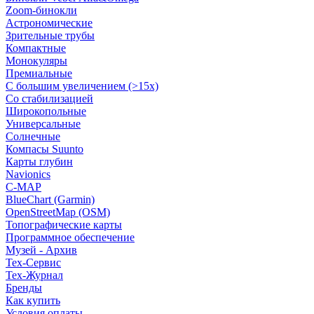
Zoom-бинокли
Астрономические
Зрительные трубы
Компактные
Монокуляры
Премиальные
С большим увеличением (>15x)
Со стабилизацией
Широкопольные
Универсальные
Солнечные
Компасы Suunto
Карты глубин
Navionics
C-MAP
BlueChart (Garmin)
OpenStreetMap (OSM)
Топографические карты
Программное обеспечение
Музей - Архив
Tex-Сервис
Тех-Журнал
Бренды
Как купить
Условия оплаты