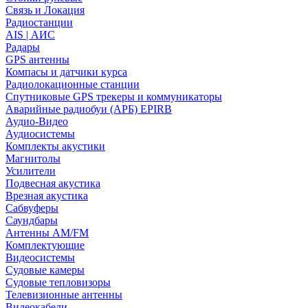
Связь и Локация
Радиостанции
AIS | АИС
Радары
GPS антенны
Компасы и датчики курса
Радиолокационные станции
Спутниковые GPS трекеры и коммуникаторы
Аварийные радиобуи (АРБ) EPIRB
Аудио-Видео
Аудиосистемы
Комплекты акустики
Магнитолы
Усилители
Подвесная акустика
Врезная акустика
Сабвуферы
Саундбары
Антенны AM/FM
Комплектующие
Видеосистемы
Судовые камеры
Cудовые тепловизоры
Телевизионные антенны
Видеокабели