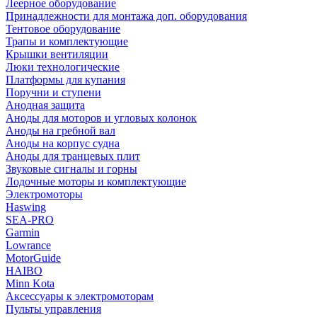
Леерное оборудование
Принадлежности для монтажа доп. оборудования
Тентовое оборудование
Трапы и комплектующие
Крышки вентиляции
Люки технологические
Платформы для купания
Поручни и ступени
Анодная защита
Аноды для моторов и угловых колонок
Аноды на гребной вал
Аноды на корпус судна
Аноды для транцевых плит
Звуковые сигналы и горны
Лодочные моторы и комплектующие
Электромоторы
Haswing
SEA-PRO
Garmin
Lowrance
MotorGuide
HAIBO
Minn Kota
Аксессуары к электромоторам
Пульты управления