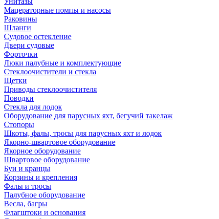
Унитазы
Мацераторные помпы и насосы
Раковины
Шланги
Судовое остекление
Двери судовые
Форточки
Люки палубные и комплектующие
Стеклоочистители и стекла
Щетки
Приводы стеклоочистителя
Поводки
Стекла для лодок
Оборудование для парусных яхт, бегучий такелаж
Стопоры
Шкоты, фалы, тросы для парусных яхт и лодок
Якорно-швартовое оборудование
Якорное оборудование
Швартовое оборудование
Буи и кранцы
Корзины и крепления
Фалы и тросы
Палубное оборудование
Весла, багры
Флагштоки и основания