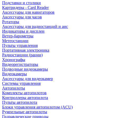
Подставки и столики
Картридеры - Card Reader
Аксессуары для навигаторов
Аксессуары для часов
Ротаторы
Аксессуары для радиостанций и аис
Индикаторы и дисплеи
Ветер-барометры
Метеостанции
Пульты управления
Портативная электроника
Радиостанции (рации)
Хронографы
Видеорегистраторы
Подводные видеокамеры
Видеокамеры
Аксессуары для видеокамер
Системы управления
Автопилоты
Комплекты автопилотов
Контроллеры автопилота
Пульты автопилота
Блоки управления автопилотом (ACU)
Румпельные автопилоты
Гидравлические приводы