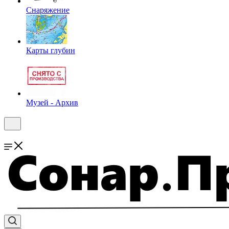
Снаряжение
Карты глубин
Музей - Архив