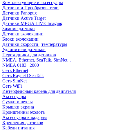
Комплектующие и аксессуары
Датчики и Преобразователи
Датчики Panoptix
Датчики Active Target
Датчики MEGA LIVE Imaging
Зимние датчики
Датчики эхолокации
Блоки эхолокации
Датчики скорости | температуры
Удлинители датчиков
Переходники для датчиков
NMEA, Ethernet, SeaTalk, SimNet...
NMEA 0183 | 2000
Сеть Ethernet
Сеть Raynet | SeaTalk
Сеть SimNet
Сеть WiFi
Интерфейсный кабель для двигателя
Аксессуары
Сумки и чехлы
Крышки экрана
Кронштейны эхолота
Аксессуары к радарам
Крепления датчиков
Кабели питания