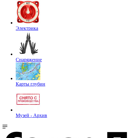
Электрика
Снаряжение
Карты глубин
Музей - Архив