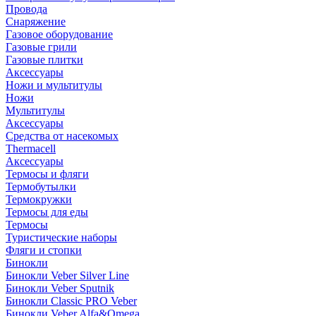
Провода
Снаряжение
Газовое оборудование
Газовые грили
Газовые плитки
Аксессуары
Ножи и мультитулы
Ножи
Мультитулы
Аксессуары
Средства от насекомых
Thermacell
Аксессуары
Термосы и фляги
Термобутылки
Термокружки
Термосы для еды
Термосы
Туристические наборы
Фляги и стопки
Бинокли
Бинокли Veber Silver Line
Бинокли Veber Sputnik
Бинокли Classic PRO Veber
Бинокли Veber Alfa&Omega