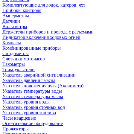
Комплектующие для лодок, катеров, яхт
Приборы контроля
Амперметры
Датчики
Вольтметры
Держатели приборов и провода с разъемами
Индикатор включения ходовых огней
Компасы
Комбинированные приборы
Спидометры
Счетчики моточасов
Тахометры
Трим-указатели
Указатель аварийной сигнализации
Указатель давления масла
Указатель положения руля (Аксиометр)
Указатель температуры воды
Указатель температуры масла
Указатель уровня воды
Указатель уровня сточных вод
Указатель уровня топлива
Часы кварцевые
Осветительное оборудование
Прожекторы