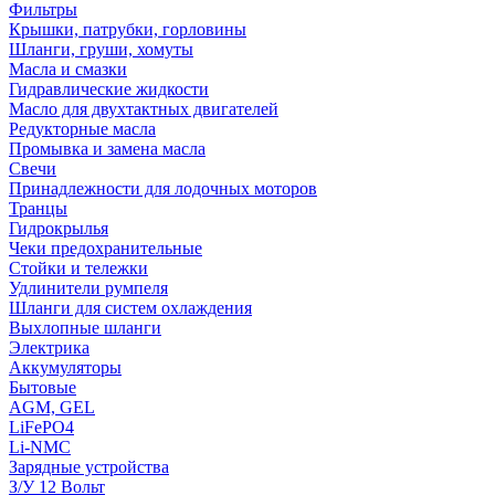
Фильтры
Крышки, патрубки, горловины
Шланги, груши, хомуты
Масла и смазки
Гидравлические жидкости
Масло для двухтактных двигателей
Редукторные масла
Промывка и замена масла
Свечи
Принадлежности для лодочных моторов
Транцы
Гидрокрылья
Чеки предохранительные
Стойки и тележки
Удлинители румпеля
Шланги для систем охлаждения
Выхлопные шланги
Электрика
Аккумуляторы
Бытовые
AGM, GEL
LiFePO4
Li-NMC
Зарядные устройства
З/У 12 Вольт