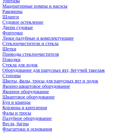
Унитазы
Мацераторные помпы и насосы
Раковины
Шланги
Судовое остекление
Двери судовые
Форточки
Люки палубные и комплектующие
Стеклоочистители и стекла
Щетки
Приводы стеклоочистителя
Поводки
Стекла для лодок
Оборудование для парусных яхт, бегучий такелаж
Стопоры
Шкоты, фалы, тросы для парусных яхт и лодок
Якорно-швартовое оборудование
Якорное оборудование
Швартовое оборудование
Буи и кранцы
Корзины и крепления
Фалы и тросы
Палубное оборудование
Весла, багры
Флагштоки и основания