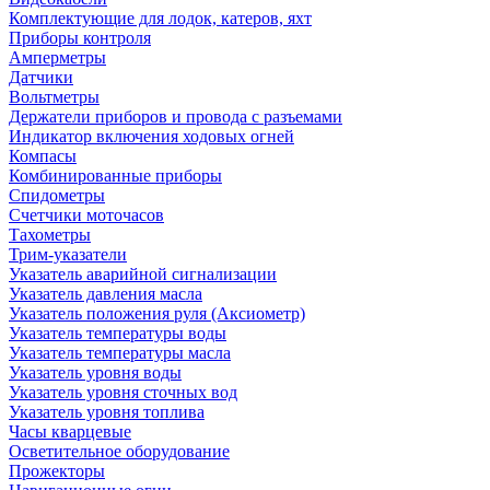
Комплектующие для лодок, катеров, яхт
Приборы контроля
Амперметры
Датчики
Вольтметры
Держатели приборов и провода с разъемами
Индикатор включения ходовых огней
Компасы
Комбинированные приборы
Спидометры
Счетчики моточасов
Тахометры
Трим-указатели
Указатель аварийной сигнализации
Указатель давления масла
Указатель положения руля (Аксиометр)
Указатель температуры воды
Указатель температуры масла
Указатель уровня воды
Указатель уровня сточных вод
Указатель уровня топлива
Часы кварцевые
Осветительное оборудование
Прожекторы