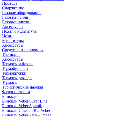
Провода
Снаряжение
Газовое оборудование
Газовые грили
Газовые плитки
Аксессуары
Ножи и мультитулы
Ножи
Мультитулы
Аксессуары
Средства от насекомых
Thermacell
Аксессуары
Термосы и фляги
Термобутылки
Термокружки
Термосы для еды
Термосы
Туристические наборы
Фляги и стопки
Бинокли
Бинокли Veber Silver Line
Бинокли Veber Sputnik
Бинокли Classic PRO Veber
Бинокли Veber Alfa&Omega