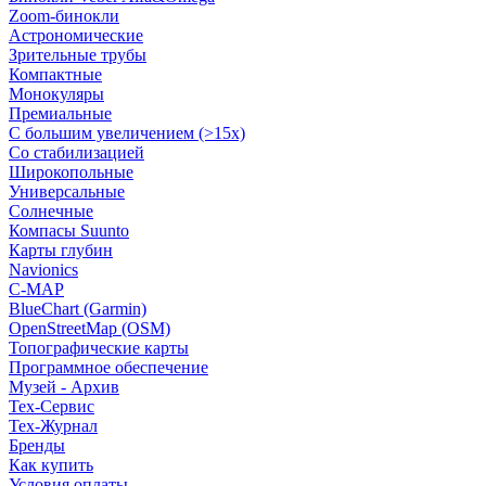
Zoom-бинокли
Астрономические
Зрительные трубы
Компактные
Монокуляры
Премиальные
С большим увеличением (>15x)
Со стабилизацией
Широкопольные
Универсальные
Солнечные
Компасы Suunto
Карты глубин
Navionics
C-MAP
BlueChart (Garmin)
OpenStreetMap (OSM)
Топографические карты
Программное обеспечение
Музей - Архив
Tex-Сервис
Тех-Журнал
Бренды
Как купить
Условия оплаты