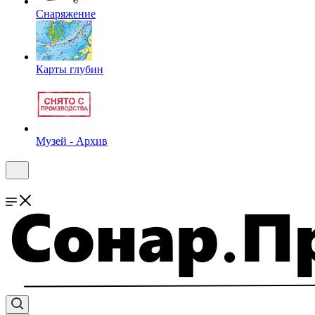
Снаряжение
Карты глубин
Музей - Архив