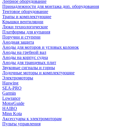
Леерное оборудование
Принадлежности для монтажа доп. оборудования
Тентовое оборудование
Трапы и комплектующие
Крышки вентиляции
Люки технологические
Платформы для купания
Поручни и ступени
Анодная защита
Аноды для моторов и угловых колонок
Аноды на гребной вал
Аноды на корпус судна
Аноды для транцевых плит
Звуковые сигналы и горны
Лодочные моторы и комплектующие
Электромоторы
Haswing
SEA-PRO
Garmin
Lowrance
MotorGuide
HAIBO
Minn Kota
Аксессуары к электромоторам
Пульты управления