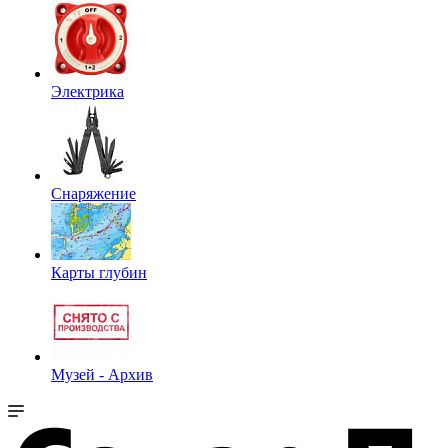
Электрика
Снаряжение
Карты глубин
Музей - Архив