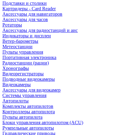
Подставки и столики
Картридеры - Card Reader
Аксессуары для навигаторов
Аксессуары для часов
Ротаторы
Аксессуары для радиостанций и аис
Индикаторы и дисплеи
Ветер-барометры
Метеостанции
Пульты управления
Портативная электроника
Радиостанции (рации)
Хронографы
Видеорегистраторы
Подводные видеокамеры
Видеокамеры
Аксессуары для видеокамер
Системы управления
Автопилоты
Комплекты автопилотов
Контроллеры автопилота
Пульты автопилота
Блоки управления автопилотом (ACU)
Румпельные автопилоты
Гидравлические приводы