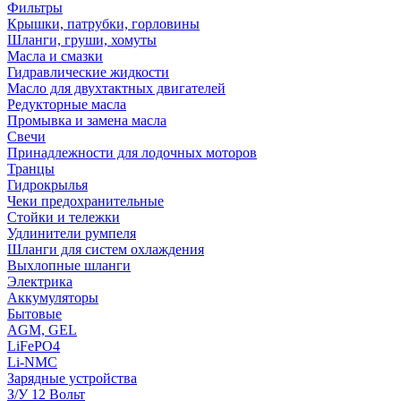
Фильтры
Крышки, патрубки, горловины
Шланги, груши, хомуты
Масла и смазки
Гидравлические жидкости
Масло для двухтактных двигателей
Редукторные масла
Промывка и замена масла
Свечи
Принадлежности для лодочных моторов
Транцы
Гидрокрылья
Чеки предохранительные
Стойки и тележки
Удлинители румпеля
Шланги для систем охлаждения
Выхлопные шланги
Электрика
Аккумуляторы
Бытовые
AGM, GEL
LiFePO4
Li-NMC
Зарядные устройства
З/У 12 Вольт