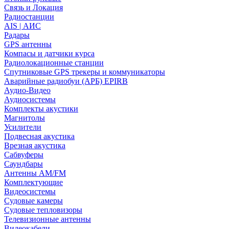
Связь и Локация
Радиостанции
AIS | АИС
Радары
GPS антенны
Компасы и датчики курса
Радиолокационные станции
Спутниковые GPS трекеры и коммуникаторы
Аварийные радиобуи (АРБ) EPIRB
Аудио-Видео
Аудиосистемы
Комплекты акустики
Магнитолы
Усилители
Подвесная акустика
Врезная акустика
Сабвуферы
Саундбары
Антенны AM/FM
Комплектующие
Видеосистемы
Судовые камеры
Cудовые тепловизоры
Телевизионные антенны
Видеокабели