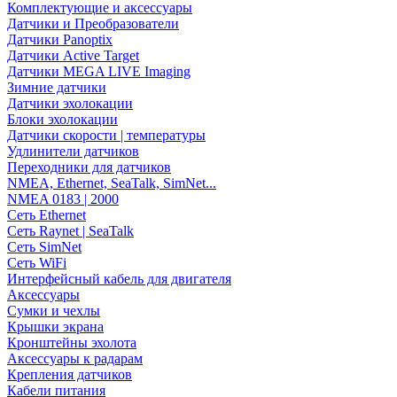
Комплектующие и аксессуары
Датчики и Преобразователи
Датчики Panoptix
Датчики Active Target
Датчики MEGA LIVE Imaging
Зимние датчики
Датчики эхолокации
Блоки эхолокации
Датчики скорости | температуры
Удлинители датчиков
Переходники для датчиков
NMEA, Ethernet, SeaTalk, SimNet...
NMEA 0183 | 2000
Сеть Ethernet
Сеть Raynet | SeaTalk
Сеть SimNet
Сеть WiFi
Интерфейсный кабель для двигателя
Аксессуары
Сумки и чехлы
Крышки экрана
Кронштейны эхолота
Аксессуары к радарам
Крепления датчиков
Кабели питания