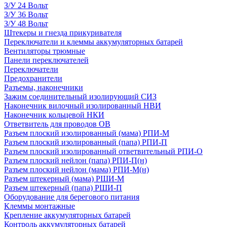
З/У 24 Вольт
З/У 36 Вольт
З/У 48 Вольт
Штекеры и гнезда прикуривателя
Переключатели и клеммы аккумуляторных батарей
Вентиляторы трюмные
Панели переключателей
Переключатели
Предохранители
Разъемы, наконечники
Зажим соединительный изолирующий СИЗ
Наконечник вилочный изолированный НВИ
Наконечник кольцевой НКИ
Ответвитель для проводов ОВ
Разъем плоский изолированный (мама) РПИ-М
Разъем плоский изолированный (папа) РПИ-П
Разъем плоский изолированный ответвительный РПИ-О
Разъем плоский нейлон (папа) РПИ-П(н)
Разъем плоский нейлон (мама) РПИ-М(н)
Разъем штекерный (мама) РШИ-М
Разъем штекерный (папа) РШИ-П
Оборудование для берегового питания
Клеммы монтажные
Крепление аккумуляторных батарей
Контроль аккумуляторных батарей