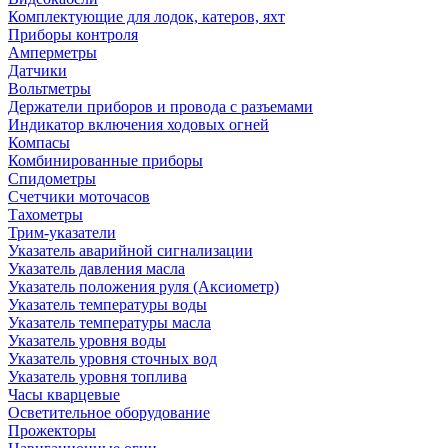
Комплектующие для лодок, катеров, яхт
Приборы контроля
Амперметры
Датчики
Вольтметры
Держатели приборов и провода с разъемами
Индикатор включения ходовых огней
Компасы
Комбинированные приборы
Спидометры
Счетчики моточасов
Тахометры
Трим-указатели
Указатель аварийной сигнализации
Указатель давления масла
Указатель положения руля (Аксиометр)
Указатель температуры воды
Указатель температуры масла
Указатель уровня воды
Указатель уровня сточных вод
Указатель уровня топлива
Часы кварцевые
Осветительное оборудование
Прожекторы