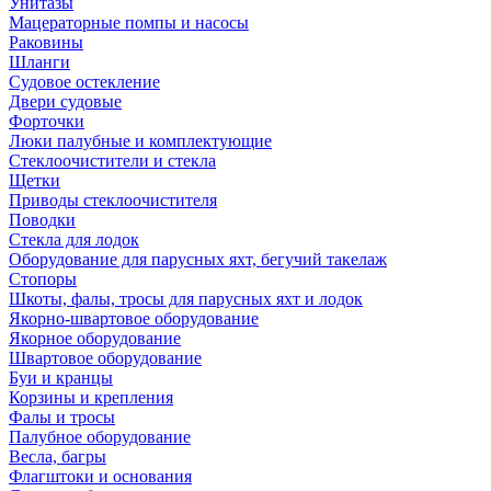
Унитазы
Мацераторные помпы и насосы
Раковины
Шланги
Судовое остекление
Двери судовые
Форточки
Люки палубные и комплектующие
Стеклоочистители и стекла
Щетки
Приводы стеклоочистителя
Поводки
Стекла для лодок
Оборудование для парусных яхт, бегучий такелаж
Стопоры
Шкоты, фалы, тросы для парусных яхт и лодок
Якорно-швартовое оборудование
Якорное оборудование
Швартовое оборудование
Буи и кранцы
Корзины и крепления
Фалы и тросы
Палубное оборудование
Весла, багры
Флагштоки и основания