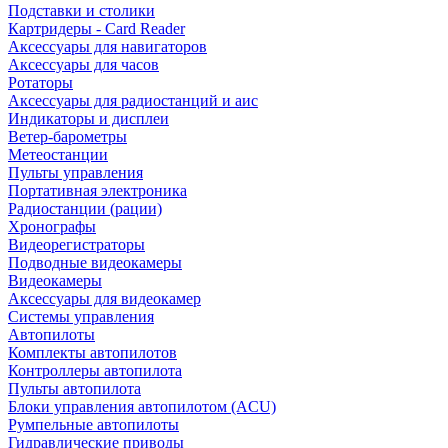
Подставки и столики
Картридеры - Card Reader
Аксессуары для навигаторов
Аксессуары для часов
Ротаторы
Аксессуары для радиостанций и аис
Индикаторы и дисплеи
Ветер-барометры
Метеостанции
Пульты управления
Портативная электроника
Радиостанции (рации)
Хронографы
Видеорегистраторы
Подводные видеокамеры
Видеокамеры
Аксессуары для видеокамер
Системы управления
Автопилоты
Комплекты автопилотов
Контроллеры автопилота
Пульты автопилота
Блоки управления автопилотом (ACU)
Румпельные автопилоты
Гидравлические приводы