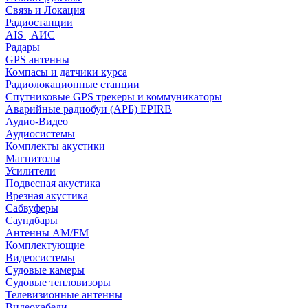
Связь и Локация
Радиостанции
AIS | АИС
Радары
GPS антенны
Компасы и датчики курса
Радиолокационные станции
Спутниковые GPS трекеры и коммуникаторы
Аварийные радиобуи (АРБ) EPIRB
Аудио-Видео
Аудиосистемы
Комплекты акустики
Магнитолы
Усилители
Подвесная акустика
Врезная акустика
Сабвуферы
Саундбары
Антенны AM/FM
Комплектующие
Видеосистемы
Судовые камеры
Cудовые тепловизоры
Телевизионные антенны
Видеокабели