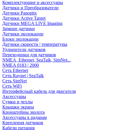
Комплектующие и аксессуары
Датчики и Преобразователи
Датчики Panoptix
Датчики Active Target
Датчики MEGA LIVE Imaging
Зимние датчики
Датчики эхолокации
Блоки эхолокации
Датчики скорости | температуры
Удлинители датчиков
Переходники для датчиков
NMEA, Ethernet, SeaTalk, SimNet...
NMEA 0183 | 2000
Сеть Ethernet
Сеть Raynet | SeaTalk
Сеть SimNet
Сеть WiFi
Интерфейсный кабель для двигателя
Аксессуары
Сумки и чехлы
Крышки экрана
Кронштейны эхолота
Аксессуары к радарам
Крепления датчиков
Кабели питания