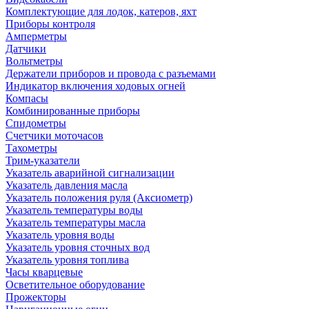
Комплектующие для лодок, катеров, яхт
Приборы контроля
Амперметры
Датчики
Вольтметры
Держатели приборов и провода с разъемами
Индикатор включения ходовых огней
Компасы
Комбинированные приборы
Спидометры
Счетчики моточасов
Тахометры
Трим-указатели
Указатель аварийной сигнализации
Указатель давления масла
Указатель положения руля (Аксиометр)
Указатель температуры воды
Указатель температуры масла
Указатель уровня воды
Указатель уровня сточных вод
Указатель уровня топлива
Часы кварцевые
Осветительное оборудование
Прожекторы