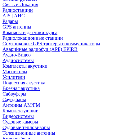
Связь и Локация
Радиостанции
AIS | АИС
Радары
GPS антенны
Компасы и датчики курса
Радиолокационные станции
Спутниковые GPS трекеры и коммуникаторы
Аварийные радиобуи (АРБ) EPIRB
Аудио-Видео
Аудиосистемы
Комплекты акустики
Магнитолы
Усилители
Подвесная акустика
Врезная акустика
Сабвуферы
Саундбары
Антенны AM/FM
Комплектующие
Видеосистемы
Судовые камеры
Cудовые тепловизоры
Телевизионные антенны
Видеокабели