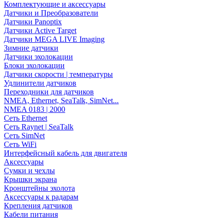
Комплектующие и аксессуары
Датчики и Преобразователи
Датчики Panoptix
Датчики Active Target
Датчики MEGA LIVE Imaging
Зимние датчики
Датчики эхолокации
Блоки эхолокации
Датчики скорости | температуры
Удлинители датчиков
Переходники для датчиков
NMEA, Ethernet, SeaTalk, SimNet...
NMEA 0183 | 2000
Сеть Ethernet
Сеть Raynet | SeaTalk
Сеть SimNet
Сеть WiFi
Интерфейсный кабель для двигателя
Аксессуары
Сумки и чехлы
Крышки экрана
Кронштейны эхолота
Аксессуары к радарам
Крепления датчиков
Кабели питания