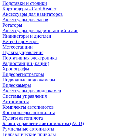
Подставки и столики
Картридеры - Card Reader
Аксессуары для навигаторов
Аксессуары для часов
Ротаторы
Аксессуары для радиостанций и аис
Индикаторы и дисплеи
Ветер-барометры
Метеостанции
Пульты управления
Портативная электроника
Радиостанции (рации)
Хронографы
Видеорегистраторы
Подводные видеокамеры
Видеокамеры
Аксессуары для видеокамер
Системы управления
Автопилоты
Комплекты автопилотов
Контроллеры автопилота
Пульты автопилота
Блоки управления автопилотом (ACU)
Румпельные автопилоты
Гидравлические приводы