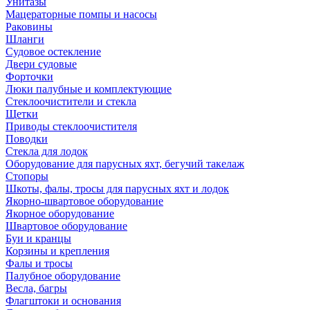
Унитазы
Мацераторные помпы и насосы
Раковины
Шланги
Судовое остекление
Двери судовые
Форточки
Люки палубные и комплектующие
Стеклоочистители и стекла
Щетки
Приводы стеклоочистителя
Поводки
Стекла для лодок
Оборудование для парусных яхт, бегучий такелаж
Стопоры
Шкоты, фалы, тросы для парусных яхт и лодок
Якорно-швартовое оборудование
Якорное оборудование
Швартовое оборудование
Буи и кранцы
Корзины и крепления
Фалы и тросы
Палубное оборудование
Весла, багры
Флагштоки и основания