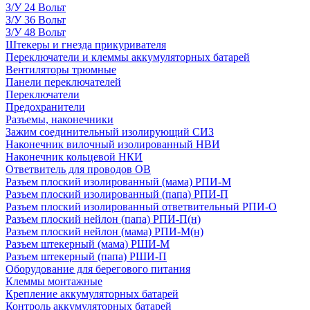
З/У 24 Вольт
З/У 36 Вольт
З/У 48 Вольт
Штекеры и гнезда прикуривателя
Переключатели и клеммы аккумуляторных батарей
Вентиляторы трюмные
Панели переключателей
Переключатели
Предохранители
Разъемы, наконечники
Зажим соединительный изолирующий СИЗ
Наконечник вилочный изолированный НВИ
Наконечник кольцевой НКИ
Ответвитель для проводов ОВ
Разъем плоский изолированный (мама) РПИ-М
Разъем плоский изолированный (папа) РПИ-П
Разъем плоский изолированный ответвительный РПИ-О
Разъем плоский нейлон (папа) РПИ-П(н)
Разъем плоский нейлон (мама) РПИ-М(н)
Разъем штекерный (мама) РШИ-М
Разъем штекерный (папа) РШИ-П
Оборудование для берегового питания
Клеммы монтажные
Крепление аккумуляторных батарей
Контроль аккумуляторных батарей