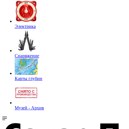
Электрика
Снаряжение
Карты глубин
Музей - Архив