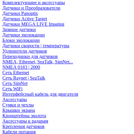
Комплектующие и аксессуары
Датчики и Преобразователи
Датчики Panoptix
Датчики Active Target
Датчики MEGA LIVE Imaging
Зимние датчики
Датчики эхолокации
Блоки эхолокации
Датчики скорости | температуры
Удлинители датчиков
Переходники для датчиков
NMEA, Ethernet, SeaTalk, SimNet...
NMEA 0183 | 2000
Сеть Ethernet
Сеть Raynet | SeaTalk
Сеть SimNet
Сеть WiFi
Интерфейсный кабель для двигателя
Аксессуары
Сумки и чехлы
Крышки экрана
Кронштейны эхолота
Аксессуары к радарам
Крепления датчиков
Кабели питания