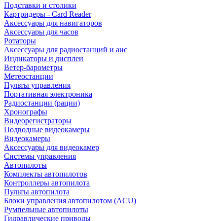
Подставки и столики
Картридеры - Card Reader
Аксессуары для навигаторов
Аксессуары для часов
Ротаторы
Аксессуары для радиостанций и аис
Индикаторы и дисплеи
Ветер-барометры
Метеостанции
Пульты управления
Портативная электроника
Радиостанции (рации)
Хронографы
Видеорегистраторы
Подводные видеокамеры
Видеокамеры
Аксессуары для видеокамер
Системы управления
Автопилоты
Комплекты автопилотов
Контроллеры автопилота
Пульты автопилота
Блоки управления автопилотом (ACU)
Румпельные автопилоты
Гидравлические приводы