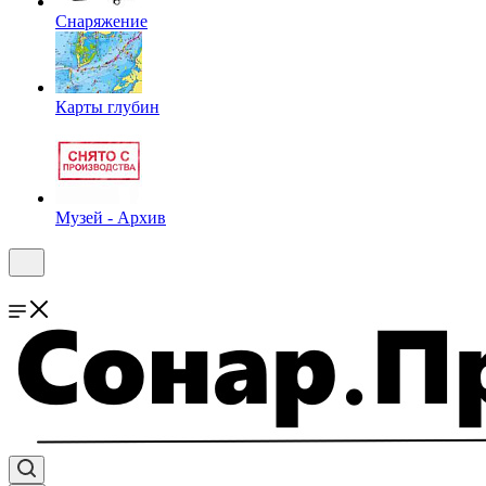
Снаряжение
Карты глубин
Музей - Архив