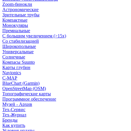
Zoom-бинокли
Астрономические
Зрительные трубы
Компактные
Монокуляры
Премиальные
С большим увеличением (>15x)
Со стабилизацией
Широкопольные
Универсальные
Солнечные
Компасы Suunto
Карты глубин
Navionics
C-MAP
BlueChart (Garmin)
OpenStreetMap (OSM)
Топографические карты
Программное обеспечение
Музей - Архив
Tex-Сервис
Тех-Журнал
Бренды
Как купить
Условия оплаты