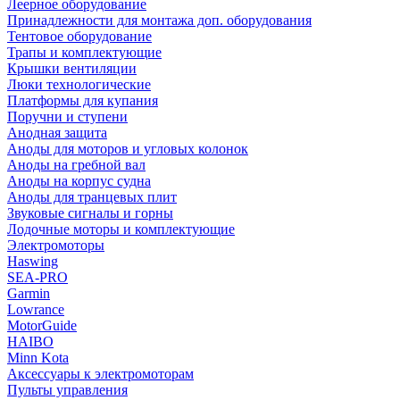
Леерное оборудование
Принадлежности для монтажа доп. оборудования
Тентовое оборудование
Трапы и комплектующие
Крышки вентиляции
Люки технологические
Платформы для купания
Поручни и ступени
Анодная защита
Аноды для моторов и угловых колонок
Аноды на гребной вал
Аноды на корпус судна
Аноды для транцевых плит
Звуковые сигналы и горны
Лодочные моторы и комплектующие
Электромоторы
Haswing
SEA-PRO
Garmin
Lowrance
MotorGuide
HAIBO
Minn Kota
Аксессуары к электромоторам
Пульты управления