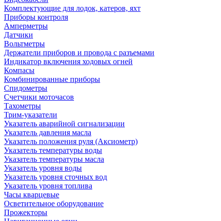
Комплектующие для лодок, катеров, яхт
Приборы контроля
Амперметры
Датчики
Вольтметры
Держатели приборов и провода с разъемами
Индикатор включения ходовых огней
Компасы
Комбинированные приборы
Спидометры
Счетчики моточасов
Тахометры
Трим-указатели
Указатель аварийной сигнализации
Указатель давления масла
Указатель положения руля (Аксиометр)
Указатель температуры воды
Указатель температуры масла
Указатель уровня воды
Указатель уровня сточных вод
Указатель уровня топлива
Часы кварцевые
Осветительное оборудование
Прожекторы