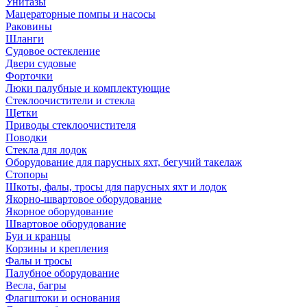
Унитазы
Мацераторные помпы и насосы
Раковины
Шланги
Судовое остекление
Двери судовые
Форточки
Люки палубные и комплектующие
Стеклоочистители и стекла
Щетки
Приводы стеклоочистителя
Поводки
Стекла для лодок
Оборудование для парусных яхт, бегучий такелаж
Стопоры
Шкоты, фалы, тросы для парусных яхт и лодок
Якорно-швартовое оборудование
Якорное оборудование
Швартовое оборудование
Буи и кранцы
Корзины и крепления
Фалы и тросы
Палубное оборудование
Весла, багры
Флагштоки и основания