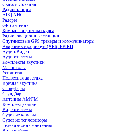
Связь и Локация
Радиостанции
AIS | АИС
Радары
GPS антенны
Компасы и датчики курса
Радиолокационные станции
Спутниковые GPS трекеры и коммуникаторы
Аварийные радиобуи (АРБ) EPIRB
Аудио-Видео
Аудиосистемы
Комплекты акустики
Магнитолы
Усилители
Подвесная акустика
Врезная акустика
Сабвуферы
Саундбары
Антенны AM/FM
Комплектующие
Видеосистемы
Судовые камеры
Cудовые тепловизоры
Телевизионные антенны
Видеокабели