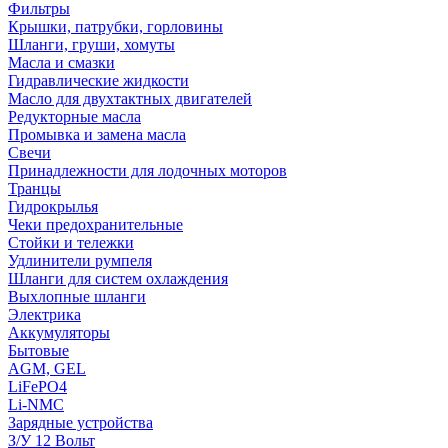
Фильтры
Крышки, патрубки, горловины
Шланги, груши, хомуты
Масла и смазки
Гидравлические жидкости
Масло для двухтактных двигателей
Редукторные масла
Промывка и замена масла
Свечи
Принадлежности для лодочных моторов
Транцы
Гидрокрылья
Чеки предохранительные
Стойки и тележки
Удлинители румпеля
Шланги для систем охлаждения
Выхлопные шланги
Электрика
Аккумуляторы
Бытовые
AGM, GEL
LiFePO4
Li-NMC
Зарядные устройства
З/У 12 Вольт