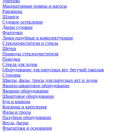
Унитазы
Мацераторные помпы и насосы
Раковины
Шланги
Судовое остекление
Двери судовые
Форточки
Люки палубные и комплектующие
Стеклоочистители и стекла
Щетки
Приводы стеклоочистителя
Поводки
Стекла для лодок
Оборудование для парусных яхт, бегучий такелаж
Стопоры
Шкоты, фалы, тросы для парусных яхт и лодок
Якорно-швартовое оборудование
Якорное оборудование
Швартовое оборудование
Буи и кранцы
Корзины и крепления
Фалы и тросы
Палубное оборудование
Весла, багры
Флагштоки и основания