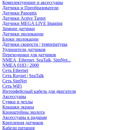
Комплектующие и аксессуары
Датчики и Преобразователи
Датчики Panoptix
Датчики Active Target
Датчики MEGA LIVE Imaging
Зимние датчики
Датчики эхолокации
Блоки эхолокации
Датчики скорости | температуры
Удлинители датчиков
Переходники для датчиков
NMEA, Ethernet, SeaTalk, SimNet...
NMEA 0183 | 2000
Сеть Ethernet
Сеть Raynet | SeaTalk
Сеть SimNet
Сеть WiFi
Интерфейсный кабель для двигателя
Аксессуары
Сумки и чехлы
Крышки экрана
Кронштейны эхолота
Аксессуары к радарам
Крепления датчиков
Кабели питания