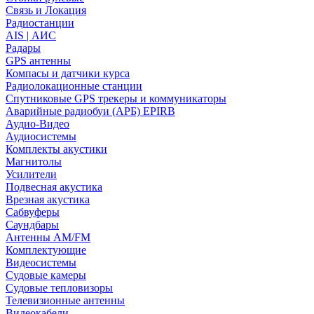
Связь и Локация
Радиостанции
AIS | АИС
Радары
GPS антенны
Компасы и датчики курса
Радиолокационные станции
Спутниковые GPS трекеры и коммуникаторы
Аварийные радиобуи (АРБ) EPIRB
Аудио-Видео
Аудиосистемы
Комплекты акустики
Магнитолы
Усилители
Подвесная акустика
Врезная акустика
Сабвуферы
Саундбары
Антенны AM/FM
Комплектующие
Видеосистемы
Судовые камеры
Cудовые тепловизоры
Телевизионные антенны
Видеокабели