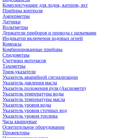
Комплектующие для лодок, катеров, яхт
Приборы контроля
Амперметры
Датчики
Вольтметры
Держатели приборов и провода с разъемами
Индикатор включения ходовых огней
Компасы
Комбинированные приборы
Спидометры
Счетчики моточасов
Тахометры
Трим-указатели
Указатель аварийной сигнализации
Указатель давления масла
Указатель положения руля (Аксиометр)
Указатель температуры воды
Указатель температуры масла
Указатель уровня воды
Указатель уровня сточных вод
Указатель уровня топлива
Часы кварцевые
Осветительное оборудование
Прожекторы