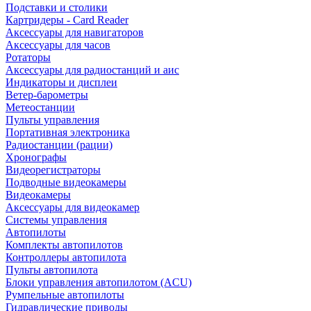
Подставки и столики
Картридеры - Card Reader
Аксессуары для навигаторов
Аксессуары для часов
Ротаторы
Аксессуары для радиостанций и аис
Индикаторы и дисплеи
Ветер-барометры
Метеостанции
Пульты управления
Портативная электроника
Радиостанции (рации)
Хронографы
Видеорегистраторы
Подводные видеокамеры
Видеокамеры
Аксессуары для видеокамер
Системы управления
Автопилоты
Комплекты автопилотов
Контроллеры автопилота
Пульты автопилота
Блоки управления автопилотом (ACU)
Румпельные автопилоты
Гидравлические приводы