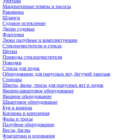
Унитазы
Мацераторные помпы и насосы
Раковины
Шланги
Судовое остекление
Двери судовые
Форточки
Люки палубные и комплектующие
Стеклоочистители и стекла
Щетки
Приводы стеклоочистителя
Поводки
Стекла для лодок
Оборудование для парусных яхт, бегучий такелаж
Стопоры
Шкоты, фалы, тросы для парусных яхт и лодок
Якорно-швартовое оборудование
Якорное оборудование
Швартовое оборудование
Буи и кранцы
Корзины и крепления
Фалы и тросы
Палубное оборудование
Весла, багры
Флагштоки и основания