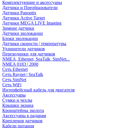
Комплектующие и аксессуары
Датчики и Преобразователи
Датчики Panoptix
Датчики Active Target
Датчики MEGA LIVE Imaging
Зимние датчики
Датчики эхолокации
Блоки эхолокации
Датчики скорости | температуры
Удлинители датчиков
Переходники для датчиков
NMEA, Ethernet, SeaTalk, SimNet...
NMEA 0183 | 2000
Сеть Ethernet
Сеть Raynet | SeaTalk
Сеть SimNet
Сеть WiFi
Интерфейсный кабель для двигателя
Аксессуары
Сумки и чехлы
Крышки экрана
Кронштейны эхолота
Аксессуары к радарам
Крепления датчиков
Кабели питания