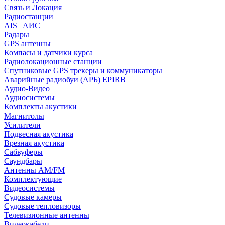
Связь и Локация
Радиостанции
AIS | АИС
Радары
GPS антенны
Компасы и датчики курса
Радиолокационные станции
Спутниковые GPS трекеры и коммуникаторы
Аварийные радиобуи (АРБ) EPIRB
Аудио-Видео
Аудиосистемы
Комплекты акустики
Магнитолы
Усилители
Подвесная акустика
Врезная акустика
Сабвуферы
Саундбары
Антенны AM/FM
Комплектующие
Видеосистемы
Судовые камеры
Cудовые тепловизоры
Телевизионные антенны
Видеокабели