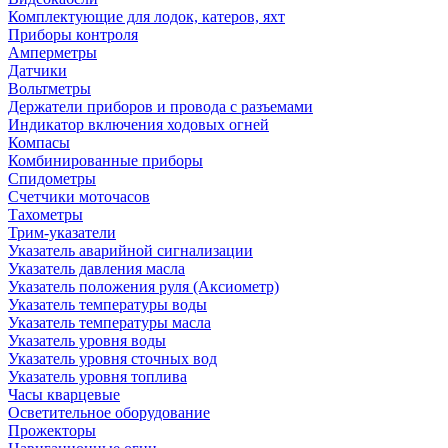
Комплектующие для лодок, катеров, яхт
Приборы контроля
Амперметры
Датчики
Вольтметры
Держатели приборов и провода с разъемами
Индикатор включения ходовых огней
Компасы
Комбинированные приборы
Спидометры
Счетчики моточасов
Тахометры
Трим-указатели
Указатель аварийной сигнализации
Указатель давления масла
Указатель положения руля (Аксиометр)
Указатель температуры воды
Указатель температуры масла
Указатель уровня воды
Указатель уровня сточных вод
Указатель уровня топлива
Часы кварцевые
Осветительное оборудование
Прожекторы