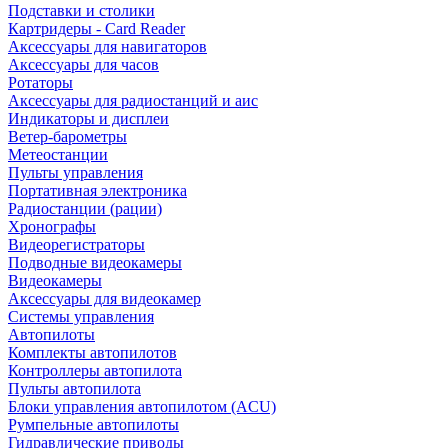
Подставки и столики
Картридеры - Card Reader
Аксессуары для навигаторов
Аксессуары для часов
Ротаторы
Аксессуары для радиостанций и аис
Индикаторы и дисплеи
Ветер-барометры
Метеостанции
Пульты управления
Портативная электроника
Радиостанции (рации)
Хронографы
Видеорегистраторы
Подводные видеокамеры
Видеокамеры
Аксессуары для видеокамер
Системы управления
Автопилоты
Комплекты автопилотов
Контроллеры автопилота
Пульты автопилота
Блоки управления автопилотом (ACU)
Румпельные автопилоты
Гидравлические приводы