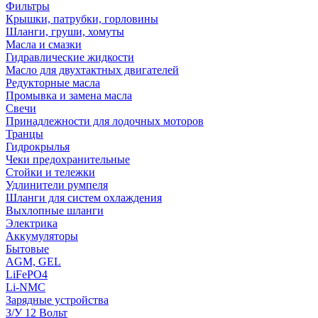
Фильтры
Крышки, патрубки, горловины
Шланги, груши, хомуты
Масла и смазки
Гидравлические жидкости
Масло для двухтактных двигателей
Редукторные масла
Промывка и замена масла
Свечи
Принадлежности для лодочных моторов
Транцы
Гидрокрылья
Чеки предохранительные
Стойки и тележки
Удлинители румпеля
Шланги для систем охлаждения
Выхлопные шланги
Электрика
Аккумуляторы
Бытовые
AGM, GEL
LiFePO4
Li-NMC
Зарядные устройства
З/У 12 Вольт