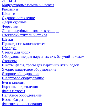
Унитазы
Мацераторные помпы и насосы
Раковины
Шланги
Судовое остекление
Двери судовые
Форточки
Люки палубные и комплектующие
Стеклоочистители и стекла
Щетки
Приводы стеклоочистителя
Поводки
Стекла для лодок
Оборудование для парусных яхт, бегучий такелаж
Стопоры
Шкоты, фалы, тросы для парусных яхт и лодок
Якорно-швартовое оборудование
Якорное оборудование
Швартовое оборудование
Буи и кранцы
Корзины и крепления
Фалы и тросы
Палубное оборудование
Весла, багры
Флагштоки и основания