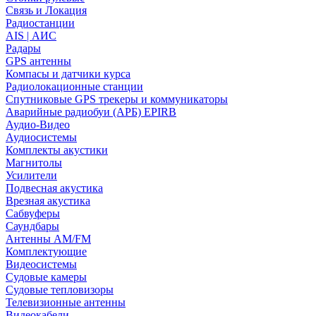
Связь и Локация
Радиостанции
AIS | АИС
Радары
GPS антенны
Компасы и датчики курса
Радиолокационные станции
Спутниковые GPS трекеры и коммуникаторы
Аварийные радиобуи (АРБ) EPIRB
Аудио-Видео
Аудиосистемы
Комплекты акустики
Магнитолы
Усилители
Подвесная акустика
Врезная акустика
Сабвуферы
Саундбары
Антенны AM/FM
Комплектующие
Видеосистемы
Судовые камеры
Cудовые тепловизоры
Телевизионные антенны
Видеокабели