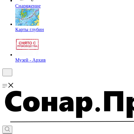
Снаряжение
Карты глубин
Музей - Архив