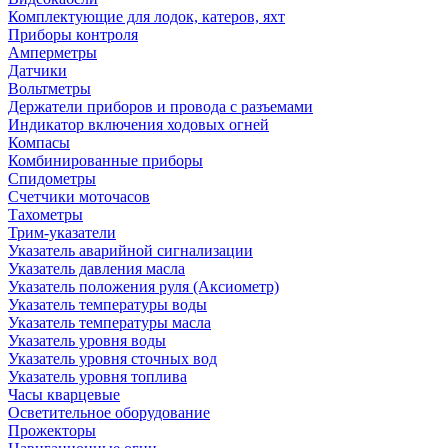
Комплектующие для лодок, катеров, яхт
Приборы контроля
Амперметры
Датчики
Вольтметры
Держатели приборов и провода с разъемами
Индикатор включения ходовых огней
Компасы
Комбинированные приборы
Спидометры
Счетчики моточасов
Тахометры
Трим-указатели
Указатель аварийной сигнализации
Указатель давления масла
Указатель положения руля (Аксиометр)
Указатель температуры воды
Указатель температуры масла
Указатель уровня воды
Указатель уровня сточных вод
Указатель уровня топлива
Часы кварцевые
Осветительное оборудование
Прожекторы