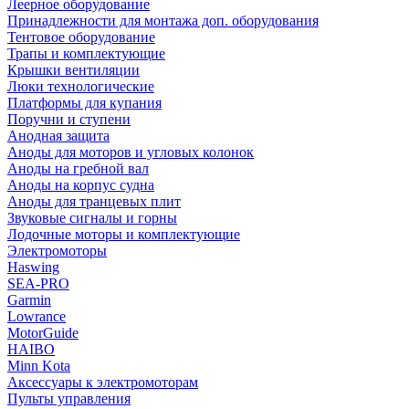
Леерное оборудование
Принадлежности для монтажа доп. оборудования
Тентовое оборудование
Трапы и комплектующие
Крышки вентиляции
Люки технологические
Платформы для купания
Поручни и ступени
Анодная защита
Аноды для моторов и угловых колонок
Аноды на гребной вал
Аноды на корпус судна
Аноды для транцевых плит
Звуковые сигналы и горны
Лодочные моторы и комплектующие
Электромоторы
Haswing
SEA-PRO
Garmin
Lowrance
MotorGuide
HAIBO
Minn Kota
Аксессуары к электромоторам
Пульты управления