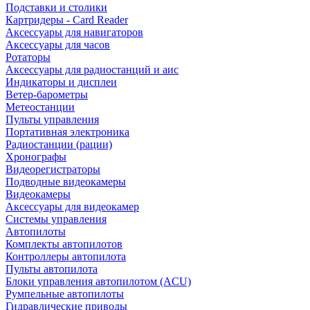
Подставки и столики
Картридеры - Card Reader
Аксессуары для навигаторов
Аксессуары для часов
Ротаторы
Аксессуары для радиостанций и аис
Индикаторы и дисплеи
Ветер-барометры
Метеостанции
Пульты управления
Портативная электроника
Радиостанции (рации)
Хронографы
Видеорегистраторы
Подводные видеокамеры
Видеокамеры
Аксессуары для видеокамер
Системы управления
Автопилоты
Комплекты автопилотов
Контроллеры автопилота
Пульты автопилота
Блоки управления автопилотом (ACU)
Румпельные автопилоты
Гидравлические приводы