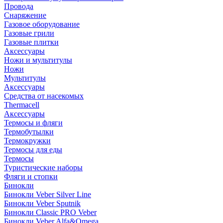
Провода
Снаряжение
Газовое оборудование
Газовые грили
Газовые плитки
Аксессуары
Ножи и мультитулы
Ножи
Мультитулы
Аксессуары
Средства от насекомых
Thermacell
Аксессуары
Термосы и фляги
Термобутылки
Термокружки
Термосы для еды
Термосы
Туристические наборы
Фляги и стопки
Бинокли
Бинокли Veber Silver Line
Бинокли Veber Sputnik
Бинокли Classic PRO Veber
Бинокли Veber Alfa&Omega