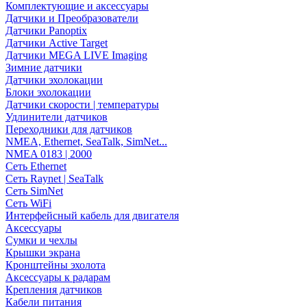
Комплектующие и аксессуары
Датчики и Преобразователи
Датчики Panoptix
Датчики Active Target
Датчики MEGA LIVE Imaging
Зимние датчики
Датчики эхолокации
Блоки эхолокации
Датчики скорости | температуры
Удлинители датчиков
Переходники для датчиков
NMEA, Ethernet, SeaTalk, SimNet...
NMEA 0183 | 2000
Сеть Ethernet
Сеть Raynet | SeaTalk
Сеть SimNet
Сеть WiFi
Интерфейсный кабель для двигателя
Аксессуары
Сумки и чехлы
Крышки экрана
Кронштейны эхолота
Аксессуары к радарам
Крепления датчиков
Кабели питания