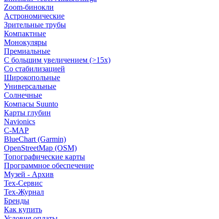
Zoom-бинокли
Астрономические
Зрительные трубы
Компактные
Монокуляры
Премиальные
С большим увеличением (>15x)
Со стабилизацией
Широкопольные
Универсальные
Солнечные
Компасы Suunto
Карты глубин
Navionics
C-MAP
BlueChart (Garmin)
OpenStreetMap (OSM)
Топографические карты
Программное обеспечение
Музей - Архив
Tex-Сервис
Тех-Журнал
Бренды
Как купить
Условия оплаты