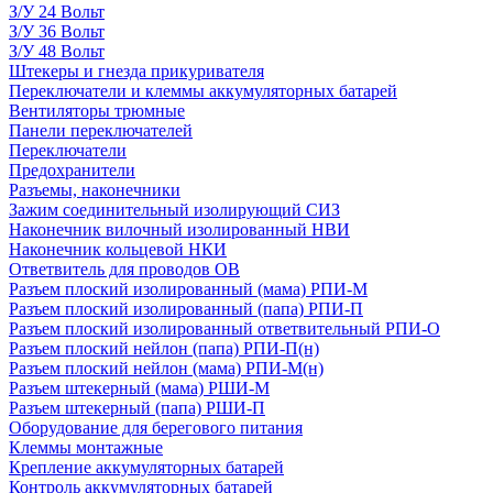
З/У 24 Вольт
З/У 36 Вольт
З/У 48 Вольт
Штекеры и гнезда прикуривателя
Переключатели и клеммы аккумуляторных батарей
Вентиляторы трюмные
Панели переключателей
Переключатели
Предохранители
Разъемы, наконечники
Зажим соединительный изолирующий СИЗ
Наконечник вилочный изолированный НВИ
Наконечник кольцевой НКИ
Ответвитель для проводов ОВ
Разъем плоский изолированный (мама) РПИ-М
Разъем плоский изолированный (папа) РПИ-П
Разъем плоский изолированный ответвительный РПИ-О
Разъем плоский нейлон (папа) РПИ-П(н)
Разъем плоский нейлон (мама) РПИ-М(н)
Разъем штекерный (мама) РШИ-М
Разъем штекерный (папа) РШИ-П
Оборудование для берегового питания
Клеммы монтажные
Крепление аккумуляторных батарей
Контроль аккумуляторных батарей