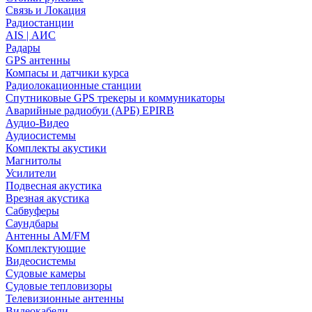
Связь и Локация
Радиостанции
AIS | АИС
Радары
GPS антенны
Компасы и датчики курса
Радиолокационные станции
Спутниковые GPS трекеры и коммуникаторы
Аварийные радиобуи (АРБ) EPIRB
Аудио-Видео
Аудиосистемы
Комплекты акустики
Магнитолы
Усилители
Подвесная акустика
Врезная акустика
Сабвуферы
Саундбары
Антенны AM/FM
Комплектующие
Видеосистемы
Судовые камеры
Cудовые тепловизоры
Телевизионные антенны
Видеокабели