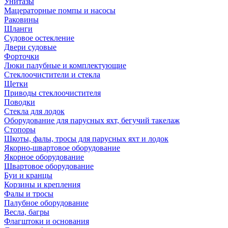
Унитазы
Мацераторные помпы и насосы
Раковины
Шланги
Судовое остекление
Двери судовые
Форточки
Люки палубные и комплектующие
Стеклоочистители и стекла
Щетки
Приводы стеклоочистителя
Поводки
Стекла для лодок
Оборудование для парусных яхт, бегучий такелаж
Стопоры
Шкоты, фалы, тросы для парусных яхт и лодок
Якорно-швартовое оборудование
Якорное оборудование
Швартовое оборудование
Буи и кранцы
Корзины и крепления
Фалы и тросы
Палубное оборудование
Весла, багры
Флагштоки и основания