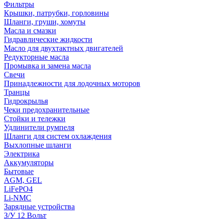
Фильтры
Крышки, патрубки, горловины
Шланги, груши, хомуты
Масла и смазки
Гидравлические жидкости
Масло для двухтактных двигателей
Редукторные масла
Промывка и замена масла
Свечи
Принадлежности для лодочных моторов
Транцы
Гидрокрылья
Чеки предохранительные
Стойки и тележки
Удлинители румпеля
Шланги для систем охлаждения
Выхлопные шланги
Электрика
Аккумуляторы
Бытовые
AGM, GEL
LiFePO4
Li-NMC
Зарядные устройства
З/У 12 Вольт