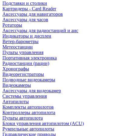
Подставки и столики
Картридеры - Card Reader
Аксессуары для навигаторов
Аксессуары для часов
Ротаторы
Аксессуары для радиостанций и аис
Индикаторы и дисплеи
Ветер-барометры
Метеостанции
Пульты управления
Портативная электроника
Радиостанции (рации)
Хронографы
Видеорегистраторы
Подводные видеокамеры
Видеокамеры
Аксессуары для видеокамер
Системы управления
Автопилоты
Комплекты автопилотов
Контроллеры автопилота
Пульты автопилота
Блоки управления автопилотом (ACU)
Румпельные автопилоты
Гидравлические приводы