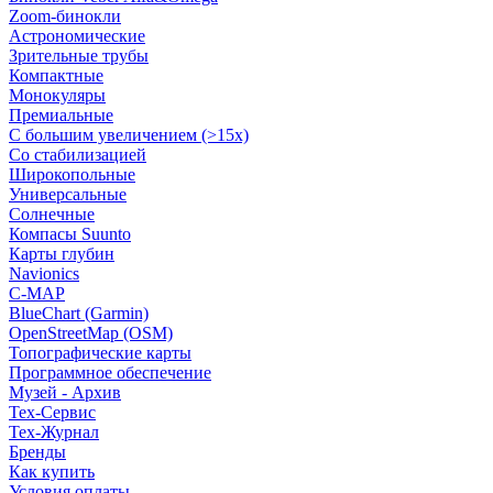
Zoom-бинокли
Астрономические
Зрительные трубы
Компактные
Монокуляры
Премиальные
С большим увеличением (>15x)
Со стабилизацией
Широкопольные
Универсальные
Солнечные
Компасы Suunto
Карты глубин
Navionics
C-MAP
BlueChart (Garmin)
OpenStreetMap (OSM)
Топографические карты
Программное обеспечение
Музей - Архив
Tex-Сервис
Тех-Журнал
Бренды
Как купить
Условия оплаты