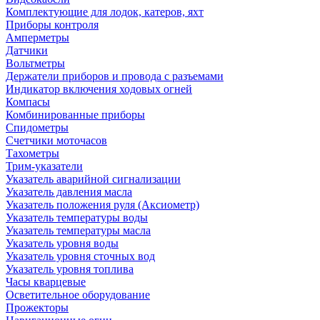
Комплектующие для лодок, катеров, яхт
Приборы контроля
Амперметры
Датчики
Вольтметры
Держатели приборов и провода с разъемами
Индикатор включения ходовых огней
Компасы
Комбинированные приборы
Спидометры
Счетчики моточасов
Тахометры
Трим-указатели
Указатель аварийной сигнализации
Указатель давления масла
Указатель положения руля (Аксиометр)
Указатель температуры воды
Указатель температуры масла
Указатель уровня воды
Указатель уровня сточных вод
Указатель уровня топлива
Часы кварцевые
Осветительное оборудование
Прожекторы