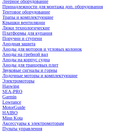
Леерное оборудование
Принадлежности для монтажа доп. оборудования
Тентовое оборудование
Трапы и комплектующие
Крышки вентиляции
Люки технологические
Платформы для купания
Поручни и ступени
Анодная защита
Аноды для моторов и угловых колонок
Аноды на гребной вал
Аноды на корпус судна
Аноды для транцевых плит
Звуковые сигналы и горны
Лодочные моторы и комплектующие
Электромоторы
Haswing
SEA-PRO
Garmin
Lowrance
MotorGuide
HAIBO
Minn Kota
Аксессуары к электромоторам
Пульты управления