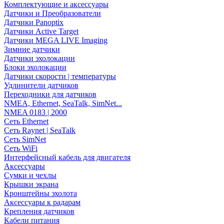
Комплектующие и аксессуары
Датчики и Преобразователи
Датчики Panoptix
Датчики Active Target
Датчики MEGA LIVE Imaging
Зимние датчики
Датчики эхолокации
Блоки эхолокации
Датчики скорости | температуры
Удлинители датчиков
Переходники для датчиков
NMEA, Ethernet, SeaTalk, SimNet...
NMEA 0183 | 2000
Сеть Ethernet
Сеть Raynet | SeaTalk
Сеть SimNet
Сеть WiFi
Интерфейсный кабель для двигателя
Аксессуары
Сумки и чехлы
Крышки экрана
Кронштейны эхолота
Аксессуары к радарам
Крепления датчиков
Кабели питания