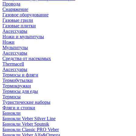
Провода
Снаряжение
Газовое оборудование
Газовые грили
Газовые плитки
Аксессуары
Ножи и мультитулы
Ножи
Мультитулы
Аксессуары
Средства от насекомых
Thermacell
Аксессуары
Термосы и фляги
Термобутылки
Термокружки
Термосы для еды
Термосы
Туристические наборы
Фляги и стопки
Бинокли
Бинокли Veber Silver Line
Бинокли Veber Sputnik
Бинокли Classic PRO Veber
Бинокли Veber Alfa&Omega