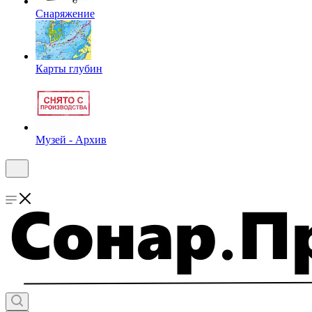
Снаряжение
Карты глубин
Музей - Архив