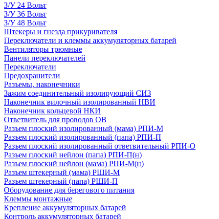
З/У 24 Вольт
З/У 36 Вольт
З/У 48 Вольт
Штекеры и гнезда прикуривателя
Переключатели и клеммы аккумуляторных батарей
Вентиляторы трюмные
Панели переключателей
Переключатели
Предохранители
Разъемы, наконечники
Зажим соединительный изолирующий СИЗ
Наконечник вилочный изолированный НВИ
Наконечник кольцевой НКИ
Ответвитель для проводов ОВ
Разъем плоский изолированный (мама) РПИ-М
Разъем плоский изолированный (папа) РПИ-П
Разъем плоский изолированный ответвительный РПИ-О
Разъем плоский нейлон (папа) РПИ-П(н)
Разъем плоский нейлон (мама) РПИ-М(н)
Разъем штекерный (мама) РШИ-М
Разъем штекерный (папа) РШИ-П
Оборудование для берегового питания
Клеммы монтажные
Крепление аккумуляторных батарей
Контроль аккумуляторных батарей