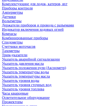
Комплектующие для лодок, катеров, яхт
Приборы контроля
Амперметры
Датчики
Вольтметры
Держатели приборов и провода с разъемами
Индикатор включения ходовых огней
Компасы
Комбинированные приборы
Спидометры
Счетчики моточасов
Тахометры
Трим-указатели
Указатель аварийной сигнализации
Указатель давления масла
Указатель положения руля (Аксиометр)
Указатель температуры воды
Указатель температуры масла
Указатель уровня воды
Указатель уровня сточных вод
Указатель уровня топлива
Часы кварцевые
Осветительное оборудование
Прожекторы