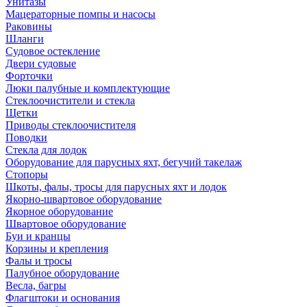
Унитазы
Мацераторные помпы и насосы
Раковины
Шланги
Судовое остекление
Двери судовые
Форточки
Люки палубные и комплектующие
Стеклоочистители и стекла
Щетки
Приводы стеклоочистителя
Поводки
Стекла для лодок
Оборудование для парусных яхт, бегучий такелаж
Стопоры
Шкоты, фалы, тросы для парусных яхт и лодок
Якорно-швартовое оборудование
Якорное оборудование
Швартовое оборудование
Буи и кранцы
Корзины и крепления
Фалы и тросы
Палубное оборудование
Весла, багры
Флагштоки и основания