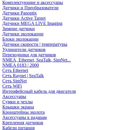
Комплектующие и аксессуары
Датчики и Преобразователи
Датчики Panoptix
Датчики Active Target
Датчики MEGA LIVE Imaging
Зимние датчики
Датчики эхолокации
Блоки эхолокации
Датчики скорости | температуры
Удлинители датчиков
Переходники для датчиков
NMEA, Ethernet, SeaTalk, SimNet...
NMEA 0183 | 2000
Сеть Ethernet
Сеть Raynet | SeaTalk
Сеть SimNet
Сеть WiFi
Интерфейсный кабель для двигателя
Аксессуары
Сумки и чехлы
Крышки экрана
Кронштейны эхолота
Аксессуары к радарам
Крепления датчиков
Кабели питания