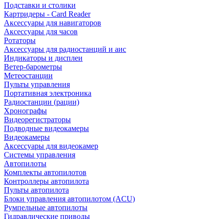
Подставки и столики
Картридеры - Card Reader
Аксессуары для навигаторов
Аксессуары для часов
Ротаторы
Аксессуары для радиостанций и аис
Индикаторы и дисплеи
Ветер-барометры
Метеостанции
Пульты управления
Портативная электроника
Радиостанции (рации)
Хронографы
Видеорегистраторы
Подводные видеокамеры
Видеокамеры
Аксессуары для видеокамер
Системы управления
Автопилоты
Комплекты автопилотов
Контроллеры автопилота
Пульты автопилота
Блоки управления автопилотом (ACU)
Румпельные автопилоты
Гидравлические приводы