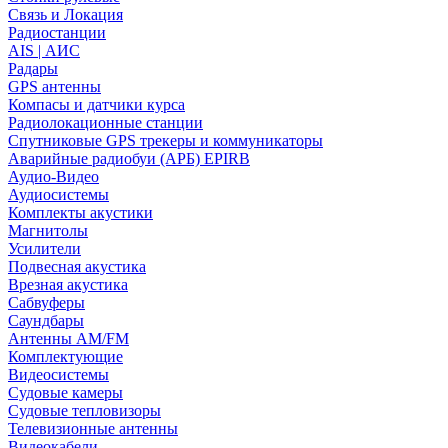
Связь и Локация
Радиостанции
AIS | АИС
Радары
GPS антенны
Компасы и датчики курса
Радиолокационные станции
Спутниковые GPS трекеры и коммуникаторы
Аварийные радиобуи (АРБ) EPIRB
Аудио-Видео
Аудиосистемы
Комплекты акустики
Магнитолы
Усилители
Подвесная акустика
Врезная акустика
Сабвуферы
Саундбары
Антенны AM/FM
Комплектующие
Видеосистемы
Судовые камеры
Cудовые тепловизоры
Телевизионные антенны
Видеокабели