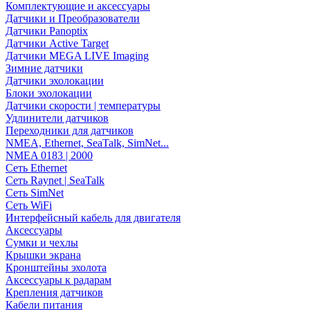
Комплектующие и аксессуары
Датчики и Преобразователи
Датчики Panoptix
Датчики Active Target
Датчики MEGA LIVE Imaging
Зимние датчики
Датчики эхолокации
Блоки эхолокации
Датчики скорости | температуры
Удлинители датчиков
Переходники для датчиков
NMEA, Ethernet, SeaTalk, SimNet...
NMEA 0183 | 2000
Сеть Ethernet
Сеть Raynet | SeaTalk
Сеть SimNet
Сеть WiFi
Интерфейсный кабель для двигателя
Аксессуары
Сумки и чехлы
Крышки экрана
Кронштейны эхолота
Аксессуары к радарам
Крепления датчиков
Кабели питания