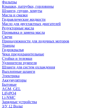
Фильтры
Крышки, патрубки, горловины
Шланги, груши, хомуты
Масла и смазки
Гидравлические жидкости
Масло для двухтактных двигателей
Редукторные масла
Промывка и замена масла
Свечи
Принадлежности для лодочных моторов
Транцы
Гидрокрылья
Чеки предохранительные
Стойки и тележки
Удлинители румпеля
Шланги для систем охлаждения
Выхлопные шланги
Электрика
Аккумуляторы
Бытовые
AGM, GEL
LiFePO4
Li-NMC
Зарядные устройства
З/У 12 Вольт