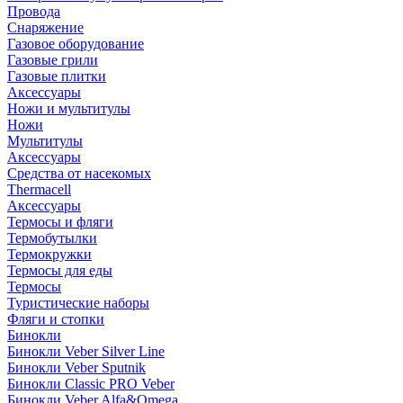
Провода
Снаряжение
Газовое оборудование
Газовые грили
Газовые плитки
Аксессуары
Ножи и мультитулы
Ножи
Мультитулы
Аксессуары
Средства от насекомых
Thermacell
Аксессуары
Термосы и фляги
Термобутылки
Термокружки
Термосы для еды
Термосы
Туристические наборы
Фляги и стопки
Бинокли
Бинокли Veber Silver Line
Бинокли Veber Sputnik
Бинокли Classic PRO Veber
Бинокли Veber Alfa&Omega