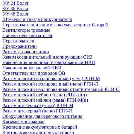
З/У 24 Вольт
З/У 36 Вольт
З/У 48 Вольт
Штекеры и гнезда прикуривателя
Переключатели и клеммы аккумуляторных батарей
Вентиляторы трюмные
Панели переключателей
Переключатели
Предохранители
Разъемы, наконечники
Зажим соединительный изолирующий СИЗ
Наконечник вилочный изолированный НВИ
Наконечник кольцевой НКИ
Ответвитель для проводов ОВ
Разъем плоский изолированный (мама) РПИ-М
Разъем плоский изолированный (папа) РПИ-П
Разъем плоский изолированный ответвительный РПИ-О
Разъем плоский нейлон (папа) РПИ-П(н)
Разъем плоский нейлон (мама) РПИ-М(н)
Разъем штекерный (мама) РШИ-М
Разъем штекерный (папа) РШИ-П
Оборудование для берегового питания
Клеммы монтажные
Крепление аккумуляторных батарей
Контроль аккумуляторных батарей