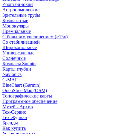
Zoom-бинокли
Астрономические
Зрительные трубы
Компактные
Монокуляры
Премиальные
С большим увеличением (>15x)
Со стабилизацией
Широкопольные
Универсальные
Солнечные
Компасы Suunto
Карты глубин
Navionics
C-MAP
BlueChart (Garmin)
OpenStreetMap (OSM)
Топографические карты
Программное обеспечение
Музей - Архив
Tex-Сервис
Тех-Журнал
Бренды
Как купить
Условия оплаты