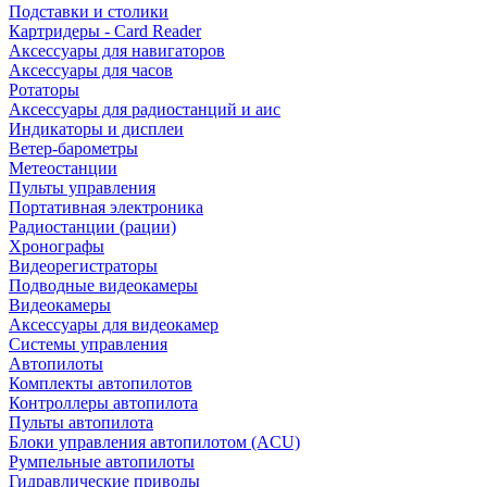
Подставки и столики
Картридеры - Card Reader
Аксессуары для навигаторов
Аксессуары для часов
Ротаторы
Аксессуары для радиостанций и аис
Индикаторы и дисплеи
Ветер-барометры
Метеостанции
Пульты управления
Портативная электроника
Радиостанции (рации)
Хронографы
Видеорегистраторы
Подводные видеокамеры
Видеокамеры
Аксессуары для видеокамер
Системы управления
Автопилоты
Комплекты автопилотов
Контроллеры автопилота
Пульты автопилота
Блоки управления автопилотом (ACU)
Румпельные автопилоты
Гидравлические приводы