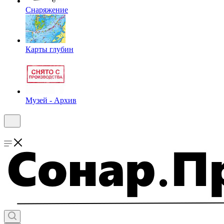
Снаряжение
Карты глубин
Музей - Архив