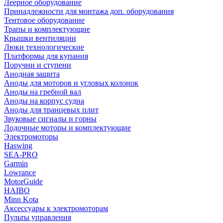
Леерное оборудование
Принадлежности для монтажа доп. оборудования
Тентовое оборудование
Трапы и комплектующие
Крышки вентиляции
Люки технологические
Платформы для купания
Поручни и ступени
Анодная защита
Аноды для моторов и угловых колонок
Аноды на гребной вал
Аноды на корпус судна
Аноды для транцевых плит
Звуковые сигналы и горны
Лодочные моторы и комплектующие
Электромоторы
Haswing
SEA-PRO
Garmin
Lowrance
MotorGuide
HAIBO
Minn Kota
Аксессуары к электромоторам
Пульты управления