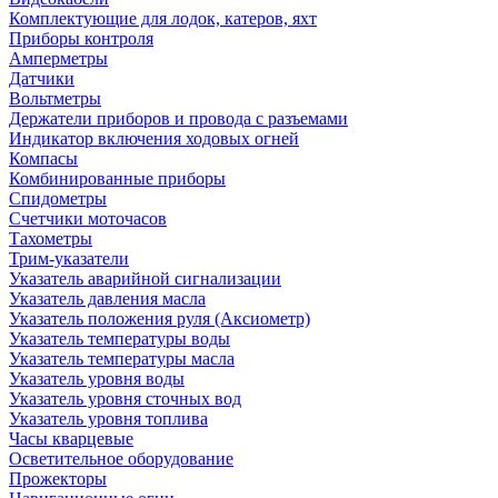
Комплектующие для лодок, катеров, яхт
Приборы контроля
Амперметры
Датчики
Вольтметры
Держатели приборов и провода с разъемами
Индикатор включения ходовых огней
Компасы
Комбинированные приборы
Спидометры
Счетчики моточасов
Тахометры
Трим-указатели
Указатель аварийной сигнализации
Указатель давления масла
Указатель положения руля (Аксиометр)
Указатель температуры воды
Указатель температуры масла
Указатель уровня воды
Указатель уровня сточных вод
Указатель уровня топлива
Часы кварцевые
Осветительное оборудование
Прожекторы