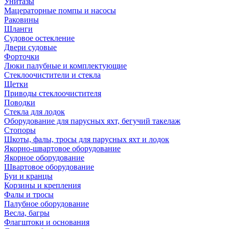
Унитазы
Мацераторные помпы и насосы
Раковины
Шланги
Судовое остекление
Двери судовые
Форточки
Люки палубные и комплектующие
Стеклоочистители и стекла
Щетки
Приводы стеклоочистителя
Поводки
Стекла для лодок
Оборудование для парусных яхт, бегучий такелаж
Стопоры
Шкоты, фалы, тросы для парусных яхт и лодок
Якорно-швартовое оборудование
Якорное оборудование
Швартовое оборудование
Буи и кранцы
Корзины и крепления
Фалы и тросы
Палубное оборудование
Весла, багры
Флагштоки и основания