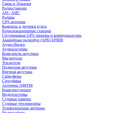
Связь и Локация
Радиостанции
AIS | АИС
Радары
GPS антенны
Компасы и датчики курса
Радиолокационные станции
Спутниковые GPS трекеры и коммуникаторы
Аварийные радиобуи (АРБ) EPIRB
Аудио-Видео
Аудиосистемы
Комплекты акустики
Магнитолы
Усилители
Подвесная акустика
Врезная акустика
Сабвуферы
Саундбары
Антенны AM/FM
Комплектующие
Видеосистемы
Судовые камеры
Cудовые тепловизоры
Телевизионные антенны
Видеокабели