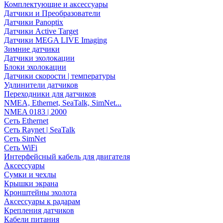
Комплектующие и аксессуары
Датчики и Преобразователи
Датчики Panoptix
Датчики Active Target
Датчики MEGA LIVE Imaging
Зимние датчики
Датчики эхолокации
Блоки эхолокации
Датчики скорости | температуры
Удлинители датчиков
Переходники для датчиков
NMEA, Ethernet, SeaTalk, SimNet...
NMEA 0183 | 2000
Сеть Ethernet
Сеть Raynet | SeaTalk
Сеть SimNet
Сеть WiFi
Интерфейсный кабель для двигателя
Аксессуары
Сумки и чехлы
Крышки экрана
Кронштейны эхолота
Аксессуары к радарам
Крепления датчиков
Кабели питания