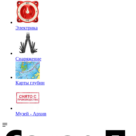
Электрика
Снаряжение
Карты глубин
Музей - Архив