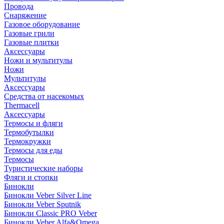
Провода
Снаряжение
Газовое оборудование
Газовые грили
Газовые плитки
Аксессуары
Ножи и мультитулы
Ножи
Мультитулы
Аксессуары
Средства от насекомых
Thermacell
Аксессуары
Термосы и фляги
Термобутылки
Термокружки
Термосы для еды
Термосы
Туристические наборы
Фляги и стопки
Бинокли
Бинокли Veber Silver Line
Бинокли Veber Sputnik
Бинокли Classic PRO Veber
Бинокли Veber Alfa&Omega