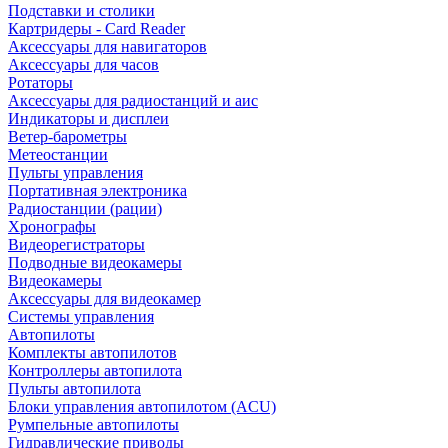
Подставки и столики
Картридеры - Card Reader
Аксессуары для навигаторов
Аксессуары для часов
Ротаторы
Аксессуары для радиостанций и аис
Индикаторы и дисплеи
Ветер-барометры
Метеостанции
Пульты управления
Портативная электроника
Радиостанции (рации)
Хронографы
Видеорегистраторы
Подводные видеокамеры
Видеокамеры
Аксессуары для видеокамер
Системы управления
Автопилоты
Комплекты автопилотов
Контроллеры автопилота
Пульты автопилота
Блоки управления автопилотом (ACU)
Румпельные автопилоты
Гидравлические приводы