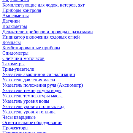
Комплектующие для лодок, катеров, яхт
Приборы контроля
Амперметры
Датчики
Вольтметры
Держатели приборов и провода с разъемами
Индикатор включения ходовых огней
Компасы
Комбинированные приборы
Спидометры
Счетчики моточасов
Тахометры
Трим-указатели
Указатель аварийной сигнализации
Указатель давления масла
Указатель положения руля (Аксиометр)
Указатель температуры воды
Указатель температуры масла
Указатель уровня воды
Указатель уровня сточных вод
Указатель уровня топлива
Часы кварцевые
Осветительное оборудование
Прожекторы