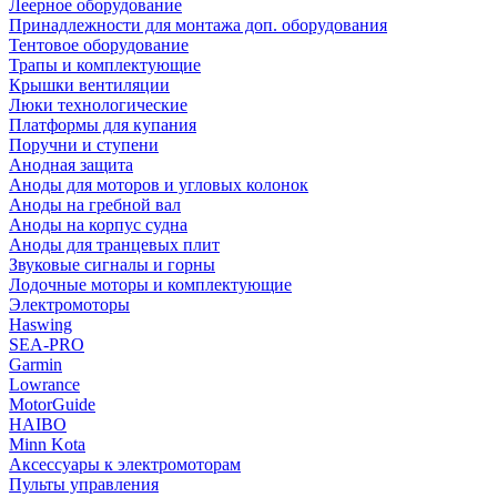
Леерное оборудование
Принадлежности для монтажа доп. оборудования
Тентовое оборудование
Трапы и комплектующие
Крышки вентиляции
Люки технологические
Платформы для купания
Поручни и ступени
Анодная защита
Аноды для моторов и угловых колонок
Аноды на гребной вал
Аноды на корпус судна
Аноды для транцевых плит
Звуковые сигналы и горны
Лодочные моторы и комплектующие
Электромоторы
Haswing
SEA-PRO
Garmin
Lowrance
MotorGuide
HAIBO
Minn Kota
Аксессуары к электромоторам
Пульты управления