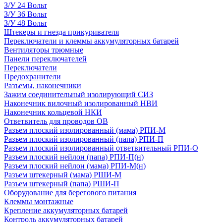
З/У 24 Вольт
З/У 36 Вольт
З/У 48 Вольт
Штекеры и гнезда прикуривателя
Переключатели и клеммы аккумуляторных батарей
Вентиляторы трюмные
Панели переключателей
Переключатели
Предохранители
Разъемы, наконечники
Зажим соединительный изолирующий СИЗ
Наконечник вилочный изолированный НВИ
Наконечник кольцевой НКИ
Ответвитель для проводов ОВ
Разъем плоский изолированный (мама) РПИ-М
Разъем плоский изолированный (папа) РПИ-П
Разъем плоский изолированный ответвительный РПИ-О
Разъем плоский нейлон (папа) РПИ-П(н)
Разъем плоский нейлон (мама) РПИ-М(н)
Разъем штекерный (мама) РШИ-М
Разъем штекерный (папа) РШИ-П
Оборудование для берегового питания
Клеммы монтажные
Крепление аккумуляторных батарей
Контроль аккумуляторных батарей