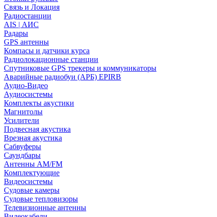
Связь и Локация
Радиостанции
AIS | АИС
Радары
GPS антенны
Компасы и датчики курса
Радиолокационные станции
Спутниковые GPS трекеры и коммуникаторы
Аварийные радиобуи (АРБ) EPIRB
Аудио-Видео
Аудиосистемы
Комплекты акустики
Магнитолы
Усилители
Подвесная акустика
Врезная акустика
Сабвуферы
Саундбары
Антенны AM/FM
Комплектующие
Видеосистемы
Судовые камеры
Cудовые тепловизоры
Телевизионные антенны
Видеокабели