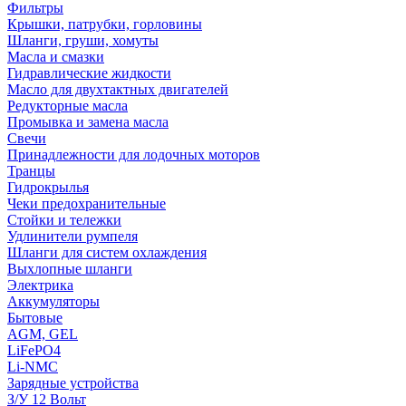
Фильтры
Крышки, патрубки, горловины
Шланги, груши, хомуты
Масла и смазки
Гидравлические жидкости
Масло для двухтактных двигателей
Редукторные масла
Промывка и замена масла
Свечи
Принадлежности для лодочных моторов
Транцы
Гидрокрылья
Чеки предохранительные
Стойки и тележки
Удлинители румпеля
Шланги для систем охлаждения
Выхлопные шланги
Электрика
Аккумуляторы
Бытовые
AGM, GEL
LiFePO4
Li-NMC
Зарядные устройства
З/У 12 Вольт