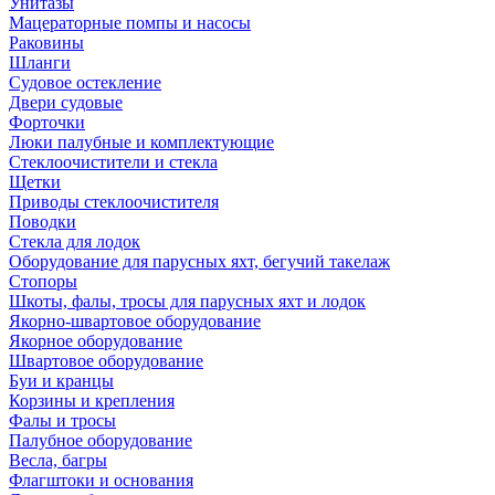
Унитазы
Мацераторные помпы и насосы
Раковины
Шланги
Судовое остекление
Двери судовые
Форточки
Люки палубные и комплектующие
Стеклоочистители и стекла
Щетки
Приводы стеклоочистителя
Поводки
Стекла для лодок
Оборудование для парусных яхт, бегучий такелаж
Стопоры
Шкоты, фалы, тросы для парусных яхт и лодок
Якорно-швартовое оборудование
Якорное оборудование
Швартовое оборудование
Буи и кранцы
Корзины и крепления
Фалы и тросы
Палубное оборудование
Весла, багры
Флагштоки и основания