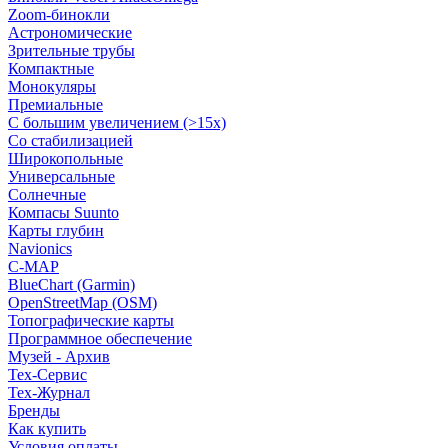
Zoom-бинокли
Астрономические
Зрительные трубы
Компактные
Монокуляры
Премиальные
С большим увеличением (>15x)
Со стабилизацией
Широкопольные
Универсальные
Солнечные
Компасы Suunto
Карты глубин
Navionics
C-MAP
BlueChart (Garmin)
OpenStreetMap (OSM)
Топографические карты
Программное обеспечение
Музей - Архив
Tex-Сервис
Тех-Журнал
Бренды
Как купить
Условия оплаты