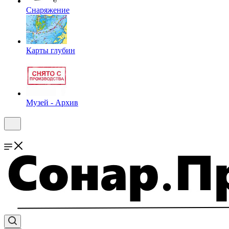
Снаряжение
Карты глубин
Музей - Архив