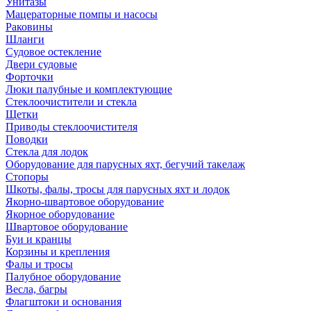
Унитазы
Мацераторные помпы и насосы
Раковины
Шланги
Судовое остекление
Двери судовые
Форточки
Люки палубные и комплектующие
Стеклоочистители и стекла
Щетки
Приводы стеклоочистителя
Поводки
Стекла для лодок
Оборудование для парусных яхт, бегучий такелаж
Стопоры
Шкоты, фалы, тросы для парусных яхт и лодок
Якорно-швартовое оборудование
Якорное оборудование
Швартовое оборудование
Буи и кранцы
Корзины и крепления
Фалы и тросы
Палубное оборудование
Весла, багры
Флагштоки и основания