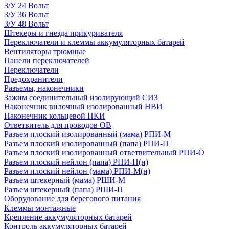
З/У 24 Вольт
З/У 36 Вольт
З/У 48 Вольт
Штекеры и гнезда прикуривателя
Переключатели и клеммы аккумуляторных батарей
Вентиляторы трюмные
Панели переключателей
Переключатели
Предохранители
Разъемы, наконечники
Зажим соединительный изолирующий СИЗ
Наконечник вилочный изолированный НВИ
Наконечник кольцевой НКИ
Ответвитель для проводов ОВ
Разъем плоский изолированный (мама) РПИ-М
Разъем плоский изолированный (папа) РПИ-П
Разъем плоский изолированный ответвительный РПИ-О
Разъем плоский нейлон (папа) РПИ-П(н)
Разъем плоский нейлон (мама) РПИ-М(н)
Разъем штекерный (мама) РШИ-М
Разъем штекерный (папа) РШИ-П
Оборудование для берегового питания
Клеммы монтажные
Крепление аккумуляторных батарей
Контроль аккумуляторных батарей