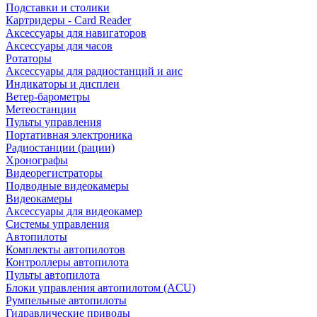
Подставки и столики
Картридеры - Card Reader
Аксессуары для навигаторов
Аксессуары для часов
Ротаторы
Аксессуары для радиостанций и аис
Индикаторы и дисплеи
Ветер-барометры
Метеостанции
Пульты управления
Портативная электроника
Радиостанции (рации)
Хронографы
Видеорегистраторы
Подводные видеокамеры
Видеокамеры
Аксессуары для видеокамер
Системы управления
Автопилоты
Комплекты автопилотов
Контроллеры автопилота
Пульты автопилота
Блоки управления автопилотом (ACU)
Румпельные автопилоты
Гидравлические приводы