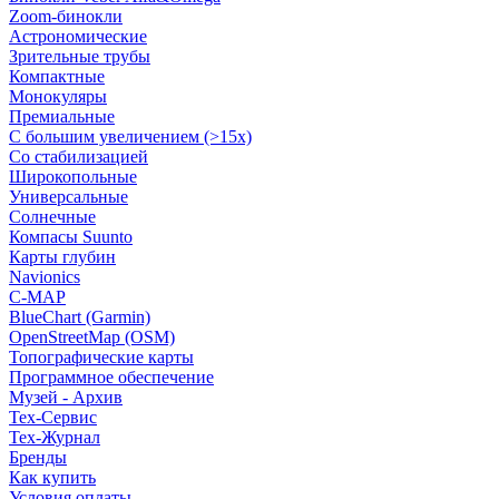
Zoom-бинокли
Астрономические
Зрительные трубы
Компактные
Монокуляры
Премиальные
С большим увеличением (>15x)
Со стабилизацией
Широкопольные
Универсальные
Солнечные
Компасы Suunto
Карты глубин
Navionics
C-MAP
BlueChart (Garmin)
OpenStreetMap (OSM)
Топографические карты
Программное обеспечение
Музей - Архив
Tex-Сервис
Тех-Журнал
Бренды
Как купить
Условия оплаты