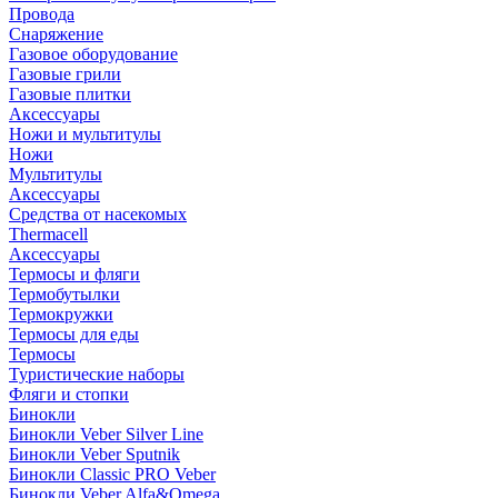
Провода
Снаряжение
Газовое оборудование
Газовые грили
Газовые плитки
Аксессуары
Ножи и мультитулы
Ножи
Мультитулы
Аксессуары
Средства от насекомых
Thermacell
Аксессуары
Термосы и фляги
Термобутылки
Термокружки
Термосы для еды
Термосы
Туристические наборы
Фляги и стопки
Бинокли
Бинокли Veber Silver Line
Бинокли Veber Sputnik
Бинокли Classic PRO Veber
Бинокли Veber Alfa&Omega