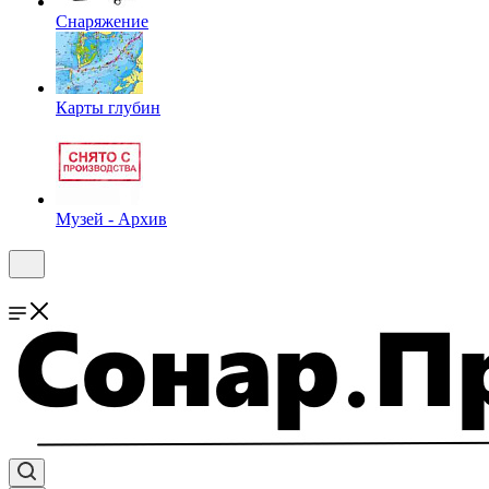
Снаряжение
Карты глубин
Музей - Архив