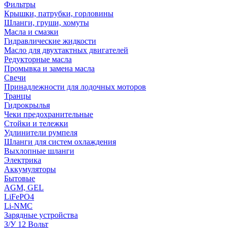
Фильтры
Крышки, патрубки, горловины
Шланги, груши, хомуты
Масла и смазки
Гидравлические жидкости
Масло для двухтактных двигателей
Редукторные масла
Промывка и замена масла
Свечи
Принадлежности для лодочных моторов
Транцы
Гидрокрылья
Чеки предохранительные
Стойки и тележки
Удлинители румпеля
Шланги для систем охлаждения
Выхлопные шланги
Электрика
Аккумуляторы
Бытовые
AGM, GEL
LiFePO4
Li-NMC
Зарядные устройства
З/У 12 Вольт