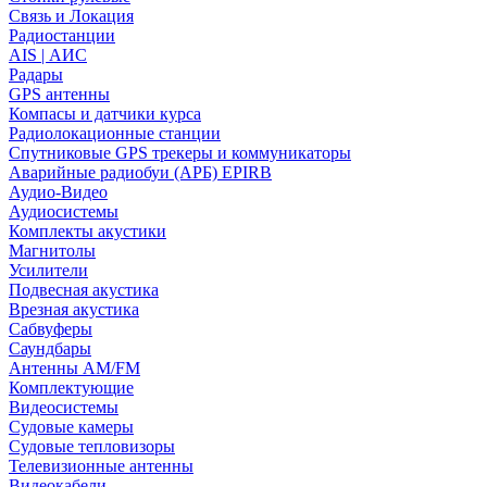
Связь и Локация
Радиостанции
AIS | АИС
Радары
GPS антенны
Компасы и датчики курса
Радиолокационные станции
Спутниковые GPS трекеры и коммуникаторы
Аварийные радиобуи (АРБ) EPIRB
Аудио-Видео
Аудиосистемы
Комплекты акустики
Магнитолы
Усилители
Подвесная акустика
Врезная акустика
Сабвуферы
Саундбары
Антенны AM/FM
Комплектующие
Видеосистемы
Судовые камеры
Cудовые тепловизоры
Телевизионные антенны
Видеокабели