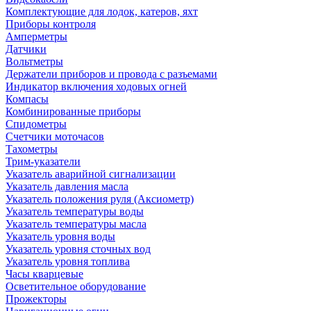
Комплектующие для лодок, катеров, яхт
Приборы контроля
Амперметры
Датчики
Вольтметры
Держатели приборов и провода с разъемами
Индикатор включения ходовых огней
Компасы
Комбинированные приборы
Спидометры
Счетчики моточасов
Тахометры
Трим-указатели
Указатель аварийной сигнализации
Указатель давления масла
Указатель положения руля (Аксиометр)
Указатель температуры воды
Указатель температуры масла
Указатель уровня воды
Указатель уровня сточных вод
Указатель уровня топлива
Часы кварцевые
Осветительное оборудование
Прожекторы