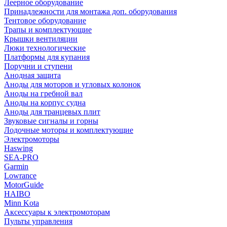
Леерное оборудование
Принадлежности для монтажа доп. оборудования
Тентовое оборудование
Трапы и комплектующие
Крышки вентиляции
Люки технологические
Платформы для купания
Поручни и ступени
Анодная защита
Аноды для моторов и угловых колонок
Аноды на гребной вал
Аноды на корпус судна
Аноды для транцевых плит
Звуковые сигналы и горны
Лодочные моторы и комплектующие
Электромоторы
Haswing
SEA-PRO
Garmin
Lowrance
MotorGuide
HAIBO
Minn Kota
Аксессуары к электромоторам
Пульты управления