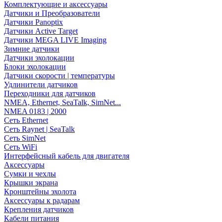
Комплектующие и аксессуары
Датчики и Преобразователи
Датчики Panoptix
Датчики Active Target
Датчики MEGA LIVE Imaging
Зимние датчики
Датчики эхолокации
Блоки эхолокации
Датчики скорости | температуры
Удлинители датчиков
Переходники для датчиков
NMEA, Ethernet, SeaTalk, SimNet...
NMEA 0183 | 2000
Сеть Ethernet
Сеть Raynet | SeaTalk
Сеть SimNet
Сеть WiFi
Интерфейсный кабель для двигателя
Аксессуары
Сумки и чехлы
Крышки экрана
Кронштейны эхолота
Аксессуары к радарам
Крепления датчиков
Кабели питания