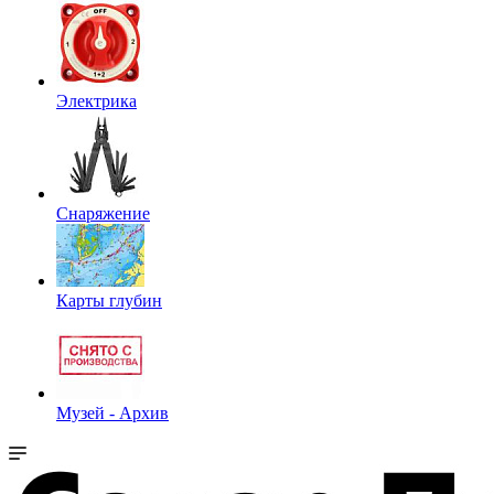
Электрика
Снаряжение
Карты глубин
Музей - Архив