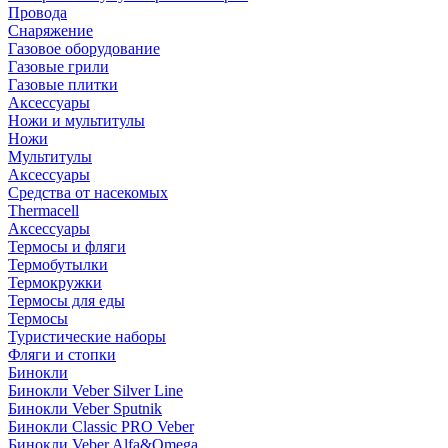
Провода
Снаряжение
Газовое оборудование
Газовые грили
Газовые плитки
Аксессуары
Ножи и мультитулы
Ножи
Мультитулы
Аксессуары
Средства от насекомых
Thermacell
Аксессуары
Термосы и фляги
Термобутылки
Термокружки
Термосы для еды
Термосы
Туристические наборы
Фляги и стопки
Бинокли
Бинокли Veber Silver Line
Бинокли Veber Sputnik
Бинокли Classic PRO Veber
Бинокли Veber Alfa&Omega