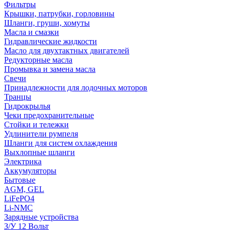
Фильтры
Крышки, патрубки, горловины
Шланги, груши, хомуты
Масла и смазки
Гидравлические жидкости
Масло для двухтактных двигателей
Редукторные масла
Промывка и замена масла
Свечи
Принадлежности для лодочных моторов
Транцы
Гидрокрылья
Чеки предохранительные
Стойки и тележки
Удлинители румпеля
Шланги для систем охлаждения
Выхлопные шланги
Электрика
Аккумуляторы
Бытовые
AGM, GEL
LiFePO4
Li-NMC
Зарядные устройства
З/У 12 Вольт