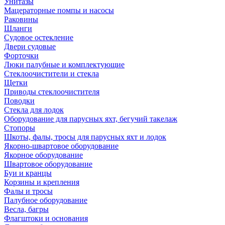
Унитазы
Мацераторные помпы и насосы
Раковины
Шланги
Судовое остекление
Двери судовые
Форточки
Люки палубные и комплектующие
Стеклоочистители и стекла
Щетки
Приводы стеклоочистителя
Поводки
Стекла для лодок
Оборудование для парусных яхт, бегучий такелаж
Стопоры
Шкоты, фалы, тросы для парусных яхт и лодок
Якорно-швартовое оборудование
Якорное оборудование
Швартовое оборудование
Буи и кранцы
Корзины и крепления
Фалы и тросы
Палубное оборудование
Весла, багры
Флагштоки и основания