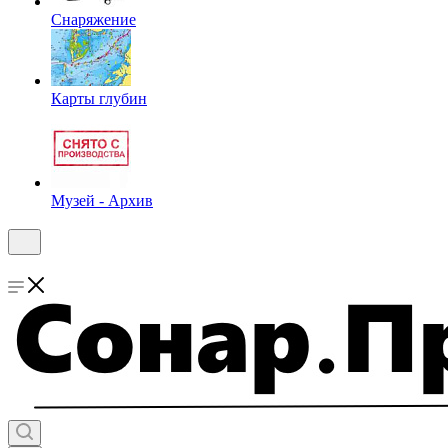
Снаряжение
Карты глубин
Музей - Архив