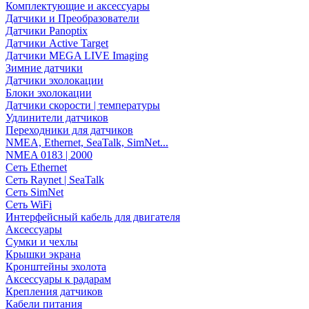
Комплектующие и аксессуары
Датчики и Преобразователи
Датчики Panoptix
Датчики Active Target
Датчики MEGA LIVE Imaging
Зимние датчики
Датчики эхолокации
Блоки эхолокации
Датчики скорости | температуры
Удлинители датчиков
Переходники для датчиков
NMEA, Ethernet, SeaTalk, SimNet...
NMEA 0183 | 2000
Сеть Ethernet
Сеть Raynet | SeaTalk
Сеть SimNet
Сеть WiFi
Интерфейсный кабель для двигателя
Аксессуары
Сумки и чехлы
Крышки экрана
Кронштейны эхолота
Аксессуары к радарам
Крепления датчиков
Кабели питания