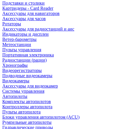
Подставки и столики
Картридеры - Card Reader
Аксессуары для навигаторов
Аксессуары для часов
Ротаторы
Аксессуары для радиостанций и аис
Индикаторы и дисплеи
Ветер-барометры
Метеостанции
Пульты управления
Портативная электроника
Радиостанции (рации)
Хронографы
Видеорегистраторы
Подводные видеокамеры
Видеокамеры
Аксессуары для видеокамер
Системы управления
Автопилоты
Комплекты автопилотов
Контроллеры автопилота
Пульты автопилота
Блоки управления автопилотом (ACU)
Румпельные автопилоты
Гидравлические приводы