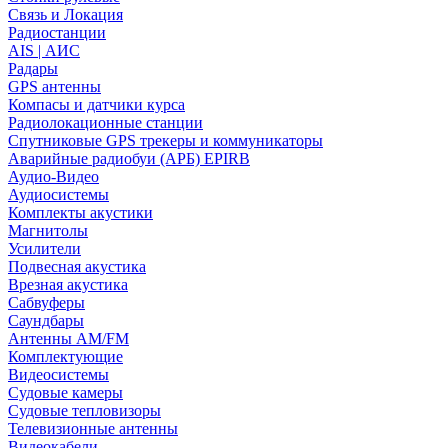
Связь и Локация
Радиостанции
AIS | АИС
Радары
GPS антенны
Компасы и датчики курса
Радиолокационные станции
Спутниковые GPS трекеры и коммуникаторы
Аварийные радиобуи (АРБ) EPIRB
Аудио-Видео
Аудиосистемы
Комплекты акустики
Магнитолы
Усилители
Подвесная акустика
Врезная акустика
Сабвуферы
Саундбары
Антенны AM/FM
Комплектующие
Видеосистемы
Судовые камеры
Cудовые тепловизоры
Телевизионные антенны
Видеокабели