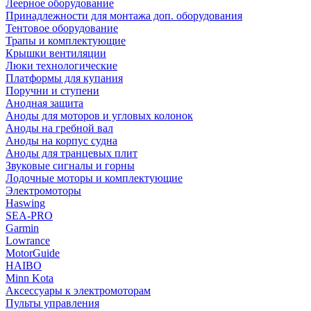
Леерное оборудование
Принадлежности для монтажа доп. оборудования
Тентовое оборудование
Трапы и комплектующие
Крышки вентиляции
Люки технологические
Платформы для купания
Поручни и ступени
Анодная защита
Аноды для моторов и угловых колонок
Аноды на гребной вал
Аноды на корпус судна
Аноды для транцевых плит
Звуковые сигналы и горны
Лодочные моторы и комплектующие
Электромоторы
Haswing
SEA-PRO
Garmin
Lowrance
MotorGuide
HAIBO
Minn Kota
Аксессуары к электромоторам
Пульты управления