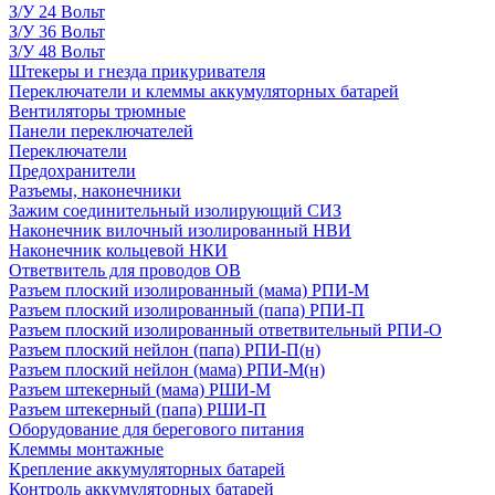
З/У 24 Вольт
З/У 36 Вольт
З/У 48 Вольт
Штекеры и гнезда прикуривателя
Переключатели и клеммы аккумуляторных батарей
Вентиляторы трюмные
Панели переключателей
Переключатели
Предохранители
Разъемы, наконечники
Зажим соединительный изолирующий СИЗ
Наконечник вилочный изолированный НВИ
Наконечник кольцевой НКИ
Ответвитель для проводов ОВ
Разъем плоский изолированный (мама) РПИ-М
Разъем плоский изолированный (папа) РПИ-П
Разъем плоский изолированный ответвительный РПИ-О
Разъем плоский нейлон (папа) РПИ-П(н)
Разъем плоский нейлон (мама) РПИ-М(н)
Разъем штекерный (мама) РШИ-М
Разъем штекерный (папа) РШИ-П
Оборудование для берегового питания
Клеммы монтажные
Крепление аккумуляторных батарей
Контроль аккумуляторных батарей