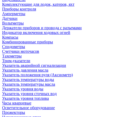
Комплектующие для лодок, катеров, яхт
Приборы контроля
Амперметры
Датчики
Вольтметры
Держатели приборов и провода с разъемами
Индикатор включения ходовых огней
Компасы
Комбинированные приборы
Спидометры
Счетчики моточасов
Тахометры
Трим-указатели
Указатель аварийной сигнализации
Указатель давления масла
Указатель положения руля (Аксиометр)
Указатель температуры воды
Указатель температуры масла
Указатель уровня воды
Указатель уровня сточных вод
Указатель уровня топлива
Часы кварцевые
Осветительное оборудование
Прожекторы