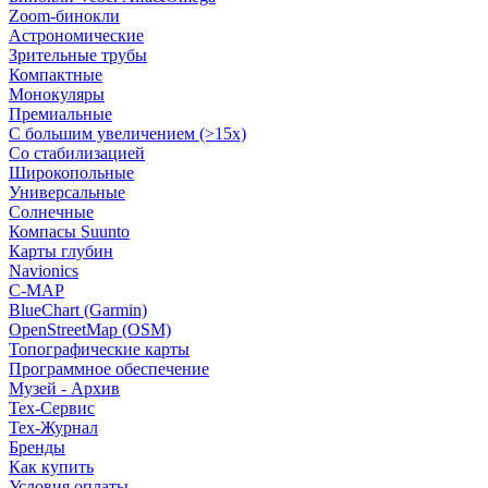
Zoom-бинокли
Астрономические
Зрительные трубы
Компактные
Монокуляры
Премиальные
С большим увеличением (>15x)
Со стабилизацией
Широкопольные
Универсальные
Солнечные
Компасы Suunto
Карты глубин
Navionics
C-MAP
BlueChart (Garmin)
OpenStreetMap (OSM)
Топографические карты
Программное обеспечение
Музей - Архив
Tex-Сервис
Тех-Журнал
Бренды
Как купить
Условия оплаты