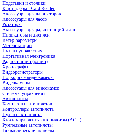
Подставки и столики
Картридеры - Card Reader
Аксессуары для навигаторов
Аксессуары для часов
Ротаторы
Аксессуары для радиостанций и аис
Индикаторы и дисплеи
Ветер-барометры
Метеостанции
Пульты управления
Портативная электроника
Радиостанции (рации)
Хронографы
Видеорегистраторы
Подводные видеокамеры
Видеокамеры
Аксессуары для видеокамер
Системы управления
Автопилоты
Комплекты автопилотов
Контроллеры автопилота
Пульты автопилота
Блоки управления автопилотом (ACU)
Румпельные автопилоты
Гидравлические приводы