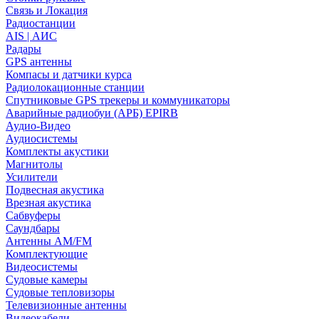
Связь и Локация
Радиостанции
AIS | АИС
Радары
GPS антенны
Компасы и датчики курса
Радиолокационные станции
Спутниковые GPS трекеры и коммуникаторы
Аварийные радиобуи (АРБ) EPIRB
Аудио-Видео
Аудиосистемы
Комплекты акустики
Магнитолы
Усилители
Подвесная акустика
Врезная акустика
Сабвуферы
Саундбары
Антенны AM/FM
Комплектующие
Видеосистемы
Судовые камеры
Cудовые тепловизоры
Телевизионные антенны
Видеокабели