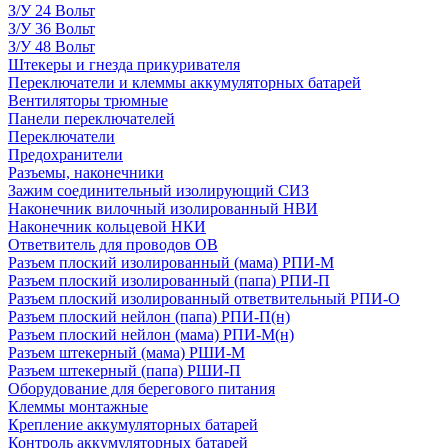
З/У 24 Вольт
З/У 36 Вольт
З/У 48 Вольт
Штекеры и гнезда прикуривателя
Переключатели и клеммы аккумуляторных батарей
Вентиляторы трюмные
Панели переключателей
Переключатели
Предохранители
Разъемы, наконечники
Зажим соединительный изолирующий СИЗ
Наконечник вилочный изолированный НВИ
Наконечник кольцевой НКИ
Ответвитель для проводов ОВ
Разъем плоский изолированный (мама) РПИ-М
Разъем плоский изолированный (папа) РПИ-П
Разъем плоский изолированный ответвительный РПИ-О
Разъем плоский нейлон (папа) РПИ-П(н)
Разъем плоский нейлон (мама) РПИ-М(н)
Разъем штекерный (мама) РШИ-М
Разъем штекерный (папа) РШИ-П
Оборудование для берегового питания
Клеммы монтажные
Крепление аккумуляторных батарей
Контроль аккумуляторных батарей