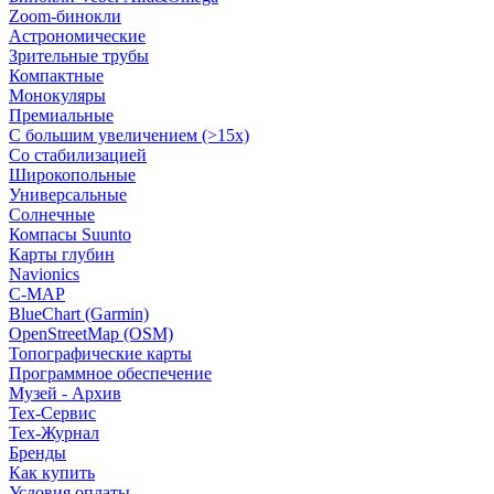
Zoom-бинокли
Астрономические
Зрительные трубы
Компактные
Монокуляры
Премиальные
С большим увеличением (>15x)
Со стабилизацией
Широкопольные
Универсальные
Солнечные
Компасы Suunto
Карты глубин
Navionics
C-MAP
BlueChart (Garmin)
OpenStreetMap (OSM)
Топографические карты
Программное обеспечение
Музей - Архив
Tex-Сервис
Тех-Журнал
Бренды
Как купить
Условия оплаты