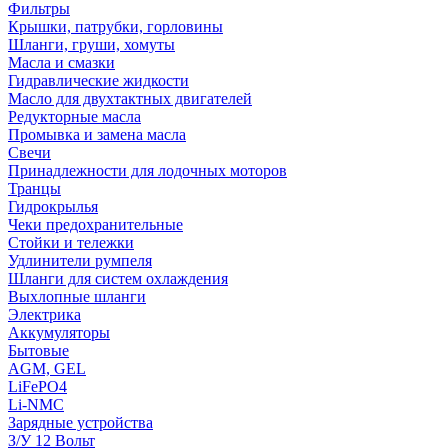
Фильтры
Крышки, патрубки, горловины
Шланги, груши, хомуты
Масла и смазки
Гидравлические жидкости
Масло для двухтактных двигателей
Редукторные масла
Промывка и замена масла
Свечи
Принадлежности для лодочных моторов
Транцы
Гидрокрылья
Чеки предохранительные
Стойки и тележки
Удлинители румпеля
Шланги для систем охлаждения
Выхлопные шланги
Электрика
Аккумуляторы
Бытовые
AGM, GEL
LiFePO4
Li-NMC
Зарядные устройства
З/У 12 Вольт