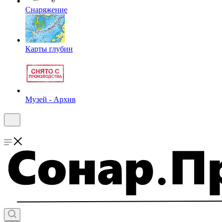
Снаряжение
Карты глубин
Музей - Архив