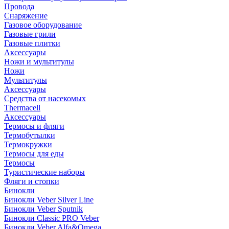
Провода
Снаряжение
Газовое оборудование
Газовые грили
Газовые плитки
Аксессуары
Ножи и мультитулы
Ножи
Мультитулы
Аксессуары
Средства от насекомых
Thermacell
Аксессуары
Термосы и фляги
Термобутылки
Термокружки
Термосы для еды
Термосы
Туристические наборы
Фляги и стопки
Бинокли
Бинокли Veber Silver Line
Бинокли Veber Sputnik
Бинокли Classic PRO Veber
Бинокли Veber Alfa&Omega