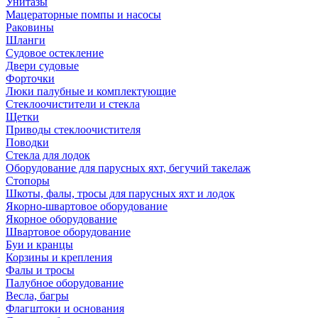
Унитазы
Мацераторные помпы и насосы
Раковины
Шланги
Судовое остекление
Двери судовые
Форточки
Люки палубные и комплектующие
Стеклоочистители и стекла
Щетки
Приводы стеклоочистителя
Поводки
Стекла для лодок
Оборудование для парусных яхт, бегучий такелаж
Стопоры
Шкоты, фалы, тросы для парусных яхт и лодок
Якорно-швартовое оборудование
Якорное оборудование
Швартовое оборудование
Буи и кранцы
Корзины и крепления
Фалы и тросы
Палубное оборудование
Весла, багры
Флагштоки и основания