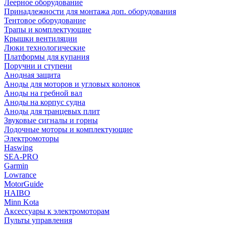
Леерное оборудование
Принадлежности для монтажа доп. оборудования
Тентовое оборудование
Трапы и комплектующие
Крышки вентиляции
Люки технологические
Платформы для купания
Поручни и ступени
Анодная защита
Аноды для моторов и угловых колонок
Аноды на гребной вал
Аноды на корпус судна
Аноды для транцевых плит
Звуковые сигналы и горны
Лодочные моторы и комплектующие
Электромоторы
Haswing
SEA-PRO
Garmin
Lowrance
MotorGuide
HAIBO
Minn Kota
Аксессуары к электромоторам
Пульты управления