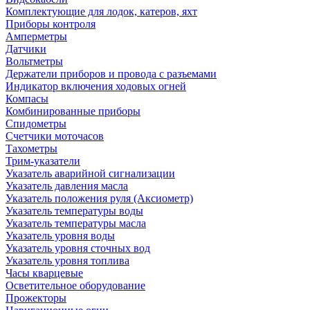
Комплектующие для лодок, катеров, яхт
Приборы контроля
Амперметры
Датчики
Вольтметры
Держатели приборов и провода с разъемами
Индикатор включения ходовых огней
Компасы
Комбинированные приборы
Спидометры
Счетчики моточасов
Тахометры
Трим-указатели
Указатель аварийной сигнализации
Указатель давления масла
Указатель положения руля (Аксиометр)
Указатель температуры воды
Указатель температуры масла
Указатель уровня воды
Указатель уровня сточных вод
Указатель уровня топлива
Часы кварцевые
Осветительное оборудование
Прожекторы