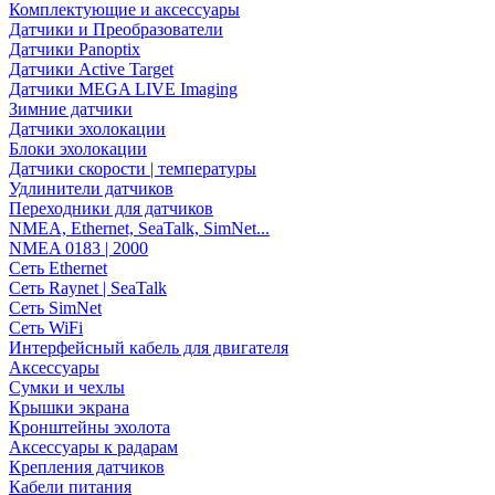
Комплектующие и аксессуары
Датчики и Преобразователи
Датчики Panoptix
Датчики Active Target
Датчики MEGA LIVE Imaging
Зимние датчики
Датчики эхолокации
Блоки эхолокации
Датчики скорости | температуры
Удлинители датчиков
Переходники для датчиков
NMEA, Ethernet, SeaTalk, SimNet...
NMEA 0183 | 2000
Сеть Ethernet
Сеть Raynet | SeaTalk
Сеть SimNet
Сеть WiFi
Интерфейсный кабель для двигателя
Аксессуары
Сумки и чехлы
Крышки экрана
Кронштейны эхолота
Аксессуары к радарам
Крепления датчиков
Кабели питания