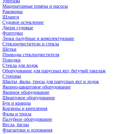
Унитазы
Мацераторные помпы и насосы
Раковины
Шланги
Судовое остекление
Двери судовые
Форточки
Люки палубные и комплектующие
Стеклоочистители и стекла
Щетки
Приводы стеклоочистителя
Поводки
Стекла для лодок
Оборудование для парусных яхт, бегучий такелаж
Стопоры
Шкоты, фалы, тросы для парусных яхт и лодок
Якорно-швартовое оборудование
Якорное оборудование
Швартовое оборудование
Буи и кранцы
Корзины и крепления
Фалы и тросы
Палубное оборудование
Весла, багры
Флагштоки и основания