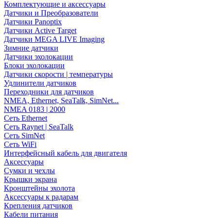
Комплектующие и аксессуары
Датчики и Преобразователи
Датчики Panoptix
Датчики Active Target
Датчики MEGA LIVE Imaging
Зимние датчики
Датчики эхолокации
Блоки эхолокации
Датчики скорости | температуры
Удлинители датчиков
Переходники для датчиков
NMEA, Ethernet, SeaTalk, SimNet...
NMEA 0183 | 2000
Сеть Ethernet
Сеть Raynet | SeaTalk
Сеть SimNet
Сеть WiFi
Интерфейсный кабель для двигателя
Аксессуары
Сумки и чехлы
Крышки экрана
Кронштейны эхолота
Аксессуары к радарам
Крепления датчиков
Кабели питания