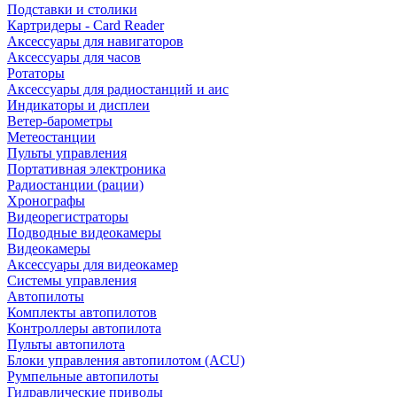
Подставки и столики
Картридеры - Card Reader
Аксессуары для навигаторов
Аксессуары для часов
Ротаторы
Аксессуары для радиостанций и аис
Индикаторы и дисплеи
Ветер-барометры
Метеостанции
Пульты управления
Портативная электроника
Радиостанции (рации)
Хронографы
Видеорегистраторы
Подводные видеокамеры
Видеокамеры
Аксессуары для видеокамер
Системы управления
Автопилоты
Комплекты автопилотов
Контроллеры автопилота
Пульты автопилота
Блоки управления автопилотом (ACU)
Румпельные автопилоты
Гидравлические приводы