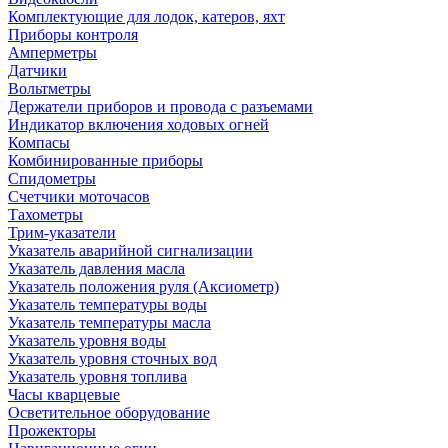
Комплектующие для лодок, катеров, яхт
Приборы контроля
Амперметры
Датчики
Вольтметры
Держатели приборов и провода с разъемами
Индикатор включения ходовых огней
Компасы
Комбинированные приборы
Спидометры
Счетчики моточасов
Тахометры
Трим-указатели
Указатель аварийной сигнализации
Указатель давления масла
Указатель положения руля (Аксиометр)
Указатель температуры воды
Указатель температуры масла
Указатель уровня воды
Указатель уровня сточных вод
Указатель уровня топлива
Часы кварцевые
Осветительное оборудование
Прожекторы