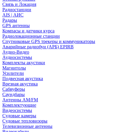
Связь и Локация
Радиостанции
AIS | АИС
Радары
GPS антенны
Компасы и датчики курса
Радиолокационные станции
Спутниковые GPS трекеры и коммуникаторы
Аварийные радиобуи (АРБ) EPIRB
Аудио-Видео
Аудиосистемы
Комплекты акустики
Магнитолы
Усилители
Подвесная акустика
Врезная акустика
Сабвуферы
Саундбары
Антенны AM/FM
Комплектующие
Видеосистемы
Судовые камеры
Cудовые тепловизоры
Телевизионные антенны
Видеокабели