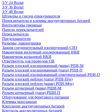
З/У 24 Вольт
З/У 36 Вольт
З/У 48 Вольт
Штекеры и гнезда прикуривателя
Переключатели и клеммы аккумуляторных батарей
Вентиляторы трюмные
Панели переключателей
Переключатели
Предохранители
Разъемы, наконечники
Зажим соединительный изолирующий СИЗ
Наконечник вилочный изолированный НВИ
Наконечник кольцевой НКИ
Ответвитель для проводов ОВ
Разъем плоский изолированный (мама) РПИ-М
Разъем плоский изолированный (папа) РПИ-П
Разъем плоский изолированный ответвительный РПИ-О
Разъем плоский нейлон (папа) РПИ-П(н)
Разъем плоский нейлон (мама) РПИ-М(н)
Разъем штекерный (мама) РШИ-М
Разъем штекерный (папа) РШИ-П
Оборудование для берегового питания
Клеммы монтажные
Крепление аккумуляторных батарей
Контроль аккумуляторных батарей