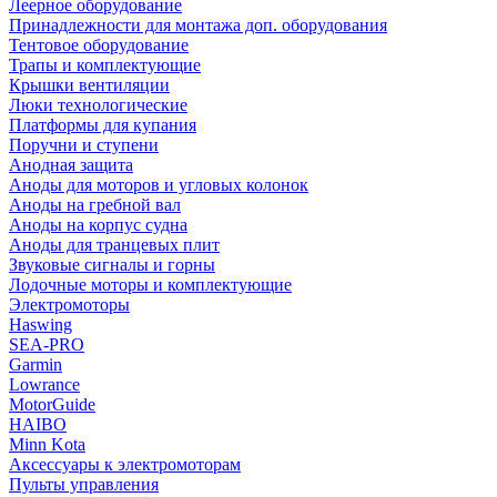
Леерное оборудование
Принадлежности для монтажа доп. оборудования
Тентовое оборудование
Трапы и комплектующие
Крышки вентиляции
Люки технологические
Платформы для купания
Поручни и ступени
Анодная защита
Аноды для моторов и угловых колонок
Аноды на гребной вал
Аноды на корпус судна
Аноды для транцевых плит
Звуковые сигналы и горны
Лодочные моторы и комплектующие
Электромоторы
Haswing
SEA-PRO
Garmin
Lowrance
MotorGuide
HAIBO
Minn Kota
Аксессуары к электромоторам
Пульты управления