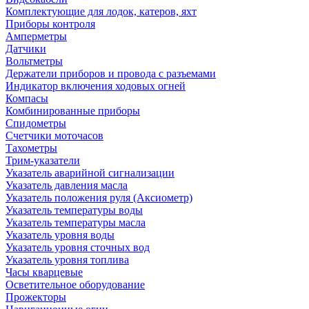
Комплектующие для лодок, катеров, яхт
Приборы контроля
Амперметры
Датчики
Вольтметры
Держатели приборов и провода с разъемами
Индикатор включения ходовых огней
Компасы
Комбинированные приборы
Спидометры
Счетчики моточасов
Тахометры
Трим-указатели
Указатель аварийной сигнализации
Указатель давления масла
Указатель положения руля (Аксиометр)
Указатель температуры воды
Указатель температуры масла
Указатель уровня воды
Указатель уровня сточных вод
Указатель уровня топлива
Часы кварцевые
Осветительное оборудование
Прожекторы