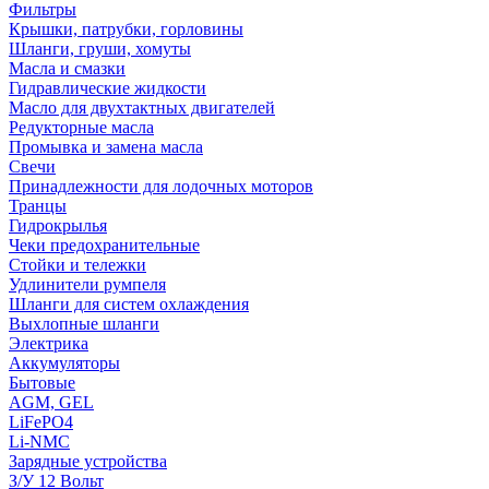
Фильтры
Крышки, патрубки, горловины
Шланги, груши, хомуты
Масла и смазки
Гидравлические жидкости
Масло для двухтактных двигателей
Редукторные масла
Промывка и замена масла
Свечи
Принадлежности для лодочных моторов
Транцы
Гидрокрылья
Чеки предохранительные
Стойки и тележки
Удлинители румпеля
Шланги для систем охлаждения
Выхлопные шланги
Электрика
Аккумуляторы
Бытовые
AGM, GEL
LiFePO4
Li-NMC
Зарядные устройства
З/У 12 Вольт