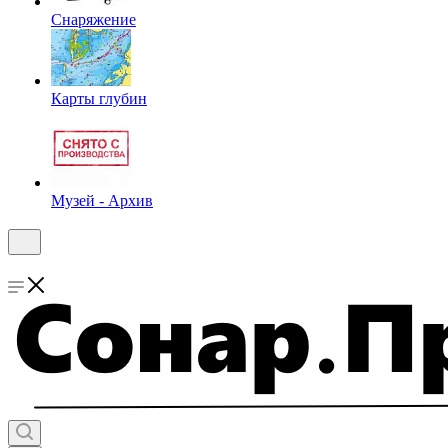
Снаряжение
Карты глубин
Музей - Архив