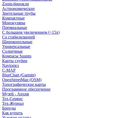
Zoom-бинокли
Астрономические
Зрительные трубы
Компактные
Монокуляры
Премиальные
С большим увеличением (>15x)
Со стабилизацией
Широкопольные
Универсальные
Солнечные
Компасы Suunto
Карты глубин
Navionics
C-MAP
BlueChart (Garmin)
OpenStreetMap (OSM)
Топографические карты
Программное обеспечение
Музей - Архив
Tex-Сервис
Тех-Журнал
Бренды
Как купить
Условия оплаты