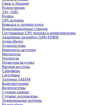
Связь и Локация
Радиостанции
AIS | АИС
Радары
GPS антенны
Компасы и датчики курса
Радиолокационные станции
Спутниковые GPS трекеры и коммуникаторы
Аварийные радиобуи (АРБ) EPIRB
Аудио-Видео
Аудиосистемы
Комплекты акустики
Магнитолы
Усилители
Подвесная акустика
Врезная акустика
Сабвуферы
Саундбары
Антенны AM/FM
Комплектующие
Видеосистемы
Судовые камеры
Cудовые тепловизоры
Телевизионные антенны
Видеокабели