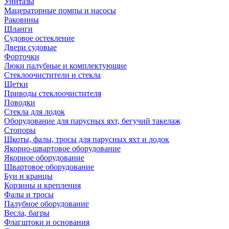
Унитазы
Мацераторные помпы и насосы
Раковины
Шланги
Судовое остекление
Двери судовые
Форточки
Люки палубные и комплектующие
Стеклоочистители и стекла
Щетки
Приводы стеклоочистителя
Поводки
Стекла для лодок
Оборудование для парусных яхт, бегучий такелаж
Стопоры
Шкоты, фалы, тросы для парусных яхт и лодок
Якорно-швартовое оборудование
Якорное оборудование
Швартовое оборудование
Буи и кранцы
Корзины и крепления
Фалы и тросы
Палубное оборудование
Весла, багры
Флагштоки и основания