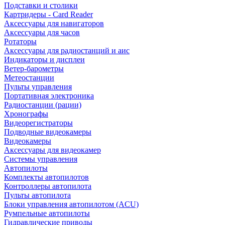
Подставки и столики
Картридеры - Card Reader
Аксессуары для навигаторов
Аксессуары для часов
Ротаторы
Аксессуары для радиостанций и аис
Индикаторы и дисплеи
Ветер-барометры
Метеостанции
Пульты управления
Портативная электроника
Радиостанции (рации)
Хронографы
Видеорегистраторы
Подводные видеокамеры
Видеокамеры
Аксессуары для видеокамер
Системы управления
Автопилоты
Комплекты автопилотов
Контроллеры автопилота
Пульты автопилота
Блоки управления автопилотом (ACU)
Румпельные автопилоты
Гидравлические приводы