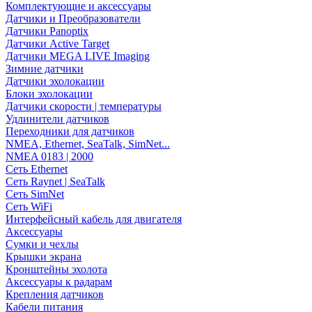
Комплектующие и аксессуары
Датчики и Преобразователи
Датчики Panoptix
Датчики Active Target
Датчики MEGA LIVE Imaging
Зимние датчики
Датчики эхолокации
Блоки эхолокации
Датчики скорости | температуры
Удлинители датчиков
Переходники для датчиков
NMEA, Ethernet, SeaTalk, SimNet...
NMEA 0183 | 2000
Сеть Ethernet
Сеть Raynet | SeaTalk
Сеть SimNet
Сеть WiFi
Интерфейсный кабель для двигателя
Аксессуары
Сумки и чехлы
Крышки экрана
Кронштейны эхолота
Аксессуары к радарам
Крепления датчиков
Кабели питания