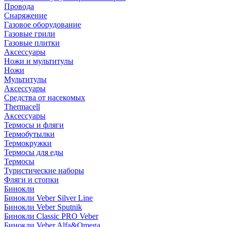
Провода
Снаряжение
Газовое оборудование
Газовые грили
Газовые плитки
Аксессуары
Ножи и мультитулы
Ножи
Мультитулы
Аксессуары
Средства от насекомых
Thermacell
Аксессуары
Термосы и фляги
Термобутылки
Термокружки
Термосы для еды
Термосы
Туристические наборы
Фляги и стопки
Бинокли
Бинокли Veber Silver Line
Бинокли Veber Sputnik
Бинокли Classic PRO Veber
Бинокли Veber Alfa&Omega