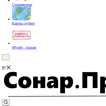
Снаряжение
Карты глубин
Музей - Архив