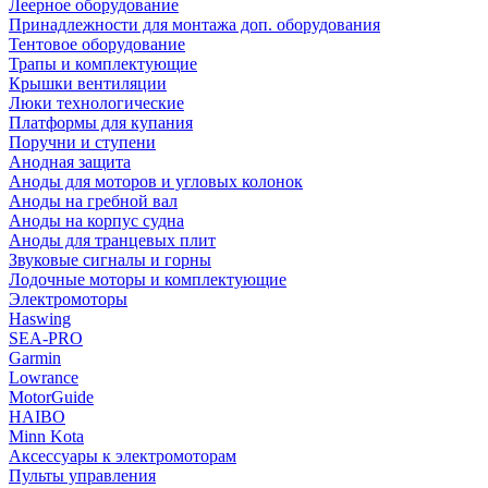
Леерное оборудование
Принадлежности для монтажа доп. оборудования
Тентовое оборудование
Трапы и комплектующие
Крышки вентиляции
Люки технологические
Платформы для купания
Поручни и ступени
Анодная защита
Аноды для моторов и угловых колонок
Аноды на гребной вал
Аноды на корпус судна
Аноды для транцевых плит
Звуковые сигналы и горны
Лодочные моторы и комплектующие
Электромоторы
Haswing
SEA-PRO
Garmin
Lowrance
MotorGuide
HAIBO
Minn Kota
Аксессуары к электромоторам
Пульты управления