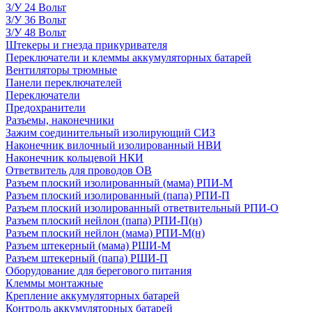
З/У 24 Вольт
З/У 36 Вольт
З/У 48 Вольт
Штекеры и гнезда прикуривателя
Переключатели и клеммы аккумуляторных батарей
Вентиляторы трюмные
Панели переключателей
Переключатели
Предохранители
Разъемы, наконечники
Зажим соединительный изолирующий СИЗ
Наконечник вилочный изолированный НВИ
Наконечник кольцевой НКИ
Ответвитель для проводов ОВ
Разъем плоский изолированный (мама) РПИ-М
Разъем плоский изолированный (папа) РПИ-П
Разъем плоский изолированный ответвительный РПИ-О
Разъем плоский нейлон (папа) РПИ-П(н)
Разъем плоский нейлон (мама) РПИ-М(н)
Разъем штекерный (мама) РШИ-М
Разъем штекерный (папа) РШИ-П
Оборудование для берегового питания
Клеммы монтажные
Крепление аккумуляторных батарей
Контроль аккумуляторных батарей