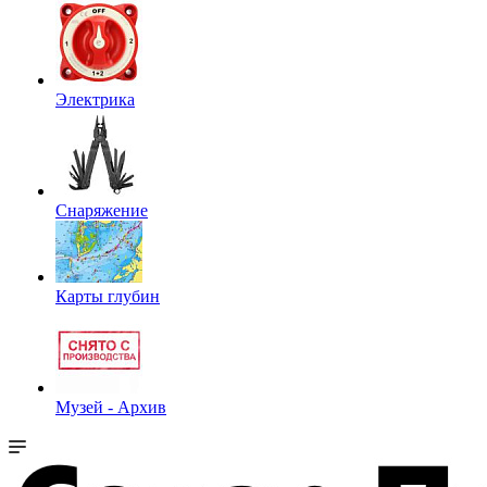
Электрика
Снаряжение
Карты глубин
Музей - Архив