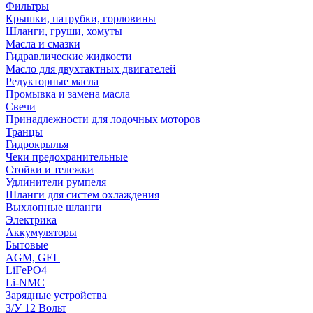
Фильтры
Крышки, патрубки, горловины
Шланги, груши, хомуты
Масла и смазки
Гидравлические жидкости
Масло для двухтактных двигателей
Редукторные масла
Промывка и замена масла
Свечи
Принадлежности для лодочных моторов
Транцы
Гидрокрылья
Чеки предохранительные
Стойки и тележки
Удлинители румпеля
Шланги для систем охлаждения
Выхлопные шланги
Электрика
Аккумуляторы
Бытовые
AGM, GEL
LiFePO4
Li-NMC
Зарядные устройства
З/У 12 Вольт