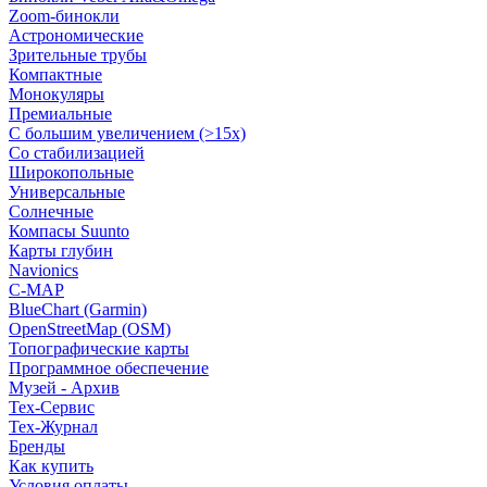
Zoom-бинокли
Астрономические
Зрительные трубы
Компактные
Монокуляры
Премиальные
С большим увеличением (>15x)
Со стабилизацией
Широкопольные
Универсальные
Солнечные
Компасы Suunto
Карты глубин
Navionics
C-MAP
BlueChart (Garmin)
OpenStreetMap (OSM)
Топографические карты
Программное обеспечение
Музей - Архив
Tex-Сервис
Тех-Журнал
Бренды
Как купить
Условия оплаты