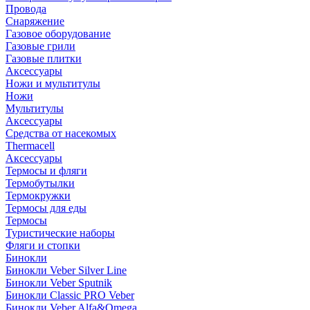
Провода
Снаряжение
Газовое оборудование
Газовые грили
Газовые плитки
Аксессуары
Ножи и мультитулы
Ножи
Мультитулы
Аксессуары
Средства от насекомых
Thermacell
Аксессуары
Термосы и фляги
Термобутылки
Термокружки
Термосы для еды
Термосы
Туристические наборы
Фляги и стопки
Бинокли
Бинокли Veber Silver Line
Бинокли Veber Sputnik
Бинокли Classic PRO Veber
Бинокли Veber Alfa&Omega