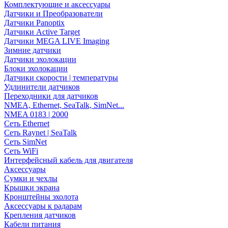
Комплектующие и аксессуары
Датчики и Преобразователи
Датчики Panoptix
Датчики Active Target
Датчики MEGA LIVE Imaging
Зимние датчики
Датчики эхолокации
Блоки эхолокации
Датчики скорости | температуры
Удлинители датчиков
Переходники для датчиков
NMEA, Ethernet, SeaTalk, SimNet...
NMEA 0183 | 2000
Сеть Ethernet
Сеть Raynet | SeaTalk
Сеть SimNet
Сеть WiFi
Интерфейсный кабель для двигателя
Аксессуары
Сумки и чехлы
Крышки экрана
Кронштейны эхолота
Аксессуары к радарам
Крепления датчиков
Кабели питания