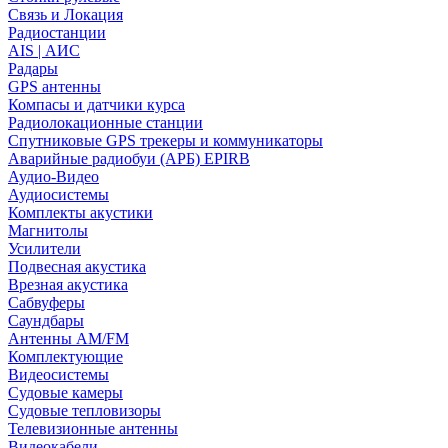
Связь и Локация
Радиостанции
AIS | АИС
Радары
GPS антенны
Компасы и датчики курса
Радиолокационные станции
Спутниковые GPS трекеры и коммуникаторы
Аварийные радиобуи (АРБ) EPIRB
Аудио-Видео
Аудиосистемы
Комплекты акустики
Магнитолы
Усилители
Подвесная акустика
Врезная акустика
Сабвуферы
Саундбары
Антенны AM/FM
Комплектующие
Видеосистемы
Судовые камеры
Cудовые тепловизоры
Телевизионные антенны
Видеокабели