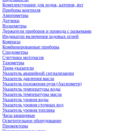
Комплектующие для лодок, катеров, яхт
Приборы контроля
Амперметры
Датчики
Вольтметры
Держатели приборов и провода с разъемами
Индикатор включения ходовых огней
Компасы
Комбинированные приборы
Спидометры
Счетчики моточасов
Тахометры
Трим-указатели
Указатель аварийной сигнализации
Указатель давления масла
Указатель положения руля (Аксиометр)
Указатель температуры воды
Указатель температуры масла
Указатель уровня воды
Указатель уровня сточных вод
Указатель уровня топлива
Часы кварцевые
Осветительное оборудование
Прожекторы