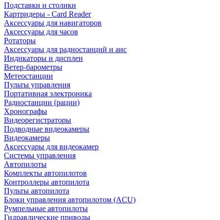
Подставки и столики
Картридеры - Card Reader
Аксессуары для навигаторов
Аксессуары для часов
Ротаторы
Аксессуары для радиостанций и аис
Индикаторы и дисплеи
Ветер-барометры
Метеостанции
Пульты управления
Портативная электроника
Радиостанции (рации)
Хронографы
Видеорегистраторы
Подводные видеокамеры
Видеокамеры
Аксессуары для видеокамер
Системы управления
Автопилоты
Комплекты автопилотов
Контроллеры автопилота
Пульты автопилота
Блоки управления автопилотом (ACU)
Румпельные автопилоты
Гидравлические приводы