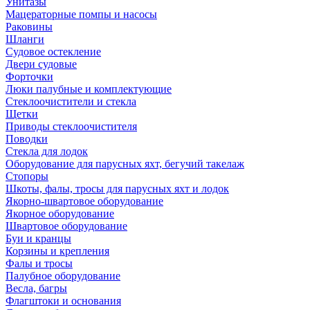
Унитазы
Мацераторные помпы и насосы
Раковины
Шланги
Судовое остекление
Двери судовые
Форточки
Люки палубные и комплектующие
Стеклоочистители и стекла
Щетки
Приводы стеклоочистителя
Поводки
Стекла для лодок
Оборудование для парусных яхт, бегучий такелаж
Стопоры
Шкоты, фалы, тросы для парусных яхт и лодок
Якорно-швартовое оборудование
Якорное оборудование
Швартовое оборудование
Буи и кранцы
Корзины и крепления
Фалы и тросы
Палубное оборудование
Весла, багры
Флагштоки и основания