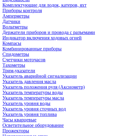
Комплектующие для лодок, катеров, яхт
Приборы контроля
Амперметры
Датчики
Вольтметры
Держатели приборов и провода с разъемами
Индикатор включения ходовых огней
Компасы
Комбинированные приборы
Спидометры
Счетчики моточасов
Тахометры
Трим-указатели
Указатель аварийной сигнализации
Указатель давления масла
Указатель положения руля (Аксиометр)
Указатель температуры воды
Указатель температуры масла
Указатель уровня воды
Указатель уровня сточных вод
Указатель уровня топлива
Часы кварцевые
Осветительное оборудование
Прожекторы