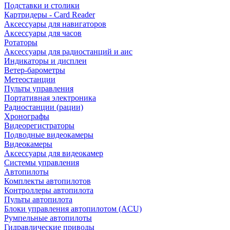
Подставки и столики
Картридеры - Card Reader
Аксессуары для навигаторов
Аксессуары для часов
Ротаторы
Аксессуары для радиостанций и аис
Индикаторы и дисплеи
Ветер-барометры
Метеостанции
Пульты управления
Портативная электроника
Радиостанции (рации)
Хронографы
Видеорегистраторы
Подводные видеокамеры
Видеокамеры
Аксессуары для видеокамер
Системы управления
Автопилоты
Комплекты автопилотов
Контроллеры автопилота
Пульты автопилота
Блоки управления автопилотом (ACU)
Румпельные автопилоты
Гидравлические приводы