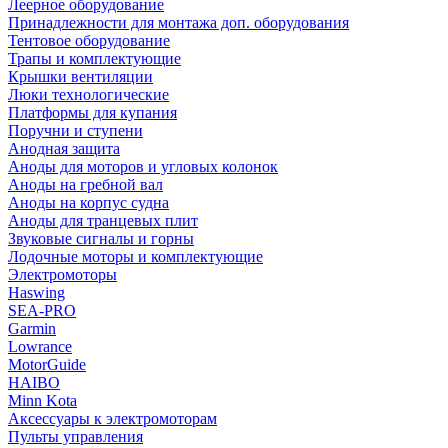
Леерное оборудование
Принадлежности для монтажа доп. оборудования
Тентовое оборудование
Трапы и комплектующие
Крышки вентиляции
Люки технологические
Платформы для купания
Поручни и ступени
Анодная защита
Аноды для моторов и угловых колонок
Аноды на гребной вал
Аноды на корпус судна
Аноды для транцевых плит
Звуковые сигналы и горны
Лодочные моторы и комплектующие
Электромоторы
Haswing
SEA-PRO
Garmin
Lowrance
MotorGuide
HAIBO
Minn Kota
Аксессуары к электромоторам
Пульты управления