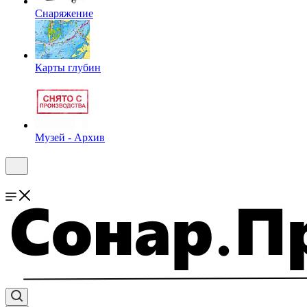
Снаряжение
Карты глубин
Музей - Архив