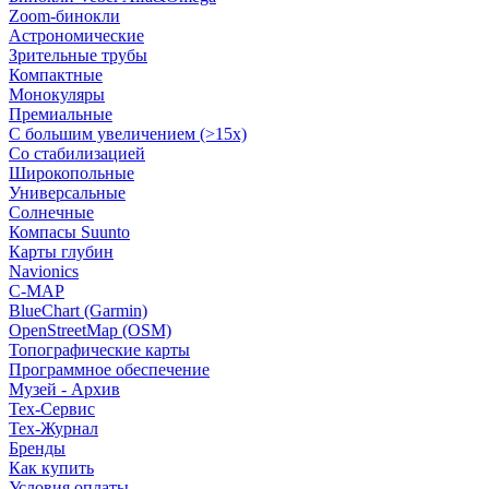
Zoom-бинокли
Астрономические
Зрительные трубы
Компактные
Монокуляры
Премиальные
С большим увеличением (>15x)
Со стабилизацией
Широкопольные
Универсальные
Солнечные
Компасы Suunto
Карты глубин
Navionics
C-MAP
BlueChart (Garmin)
OpenStreetMap (OSM)
Топографические карты
Программное обеспечение
Музей - Архив
Tex-Сервис
Тех-Журнал
Бренды
Как купить
Условия оплаты