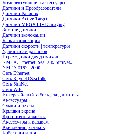
Комплектующие и аксессуары
Датчики и Преобразователи
Датчики Panoptix
Датчики Active Target
Датчики MEGA LIVE Imaging
Зимние датчики
Датчики эхолокации
Блоки эхолокации
Датчики скорости | температуры
Удлинители датчиков
Переходники для датчиков
NMEA, Ethernet, SeaTalk, SimNet...
NMEA 0183 | 2000
Сеть Ethernet
Сеть Raynet | SeaTalk
Сеть SimNet
Сеть WiFi
Интерфейсный кабель для двигателя
Аксессуары
Сумки и чехлы
Крышки экрана
Кронштейны эхолота
Аксессуары к радарам
Крепления датчиков
Кабели питания