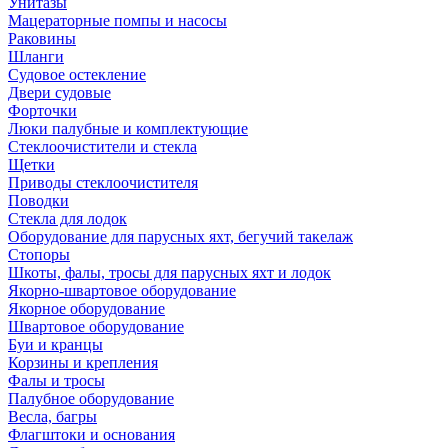
Унитазы
Мацераторные помпы и насосы
Раковины
Шланги
Судовое остекление
Двери судовые
Форточки
Люки палубные и комплектующие
Стеклоочистители и стекла
Щетки
Приводы стеклоочистителя
Поводки
Стекла для лодок
Оборудование для парусных яхт, бегучий такелаж
Стопоры
Шкоты, фалы, тросы для парусных яхт и лодок
Якорно-швартовое оборудование
Якорное оборудование
Швартовое оборудование
Буи и кранцы
Корзины и крепления
Фалы и тросы
Палубное оборудование
Весла, багры
Флагштоки и основания