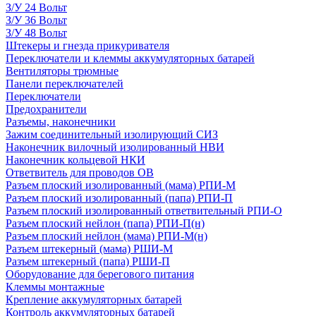
З/У 24 Вольт
З/У 36 Вольт
З/У 48 Вольт
Штекеры и гнезда прикуривателя
Переключатели и клеммы аккумуляторных батарей
Вентиляторы трюмные
Панели переключателей
Переключатели
Предохранители
Разъемы, наконечники
Зажим соединительный изолирующий СИЗ
Наконечник вилочный изолированный НВИ
Наконечник кольцевой НКИ
Ответвитель для проводов ОВ
Разъем плоский изолированный (мама) РПИ-М
Разъем плоский изолированный (папа) РПИ-П
Разъем плоский изолированный ответвительный РПИ-О
Разъем плоский нейлон (папа) РПИ-П(н)
Разъем плоский нейлон (мама) РПИ-М(н)
Разъем штекерный (мама) РШИ-М
Разъем штекерный (папа) РШИ-П
Оборудование для берегового питания
Клеммы монтажные
Крепление аккумуляторных батарей
Контроль аккумуляторных батарей