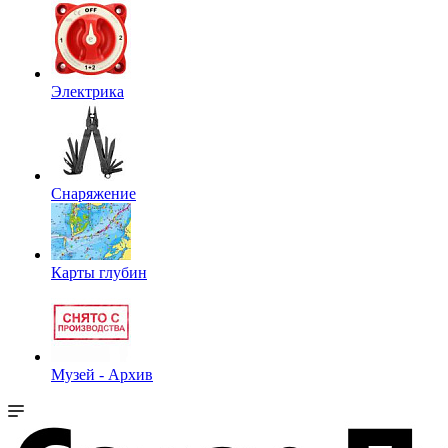
Электрика
Снаряжение
Карты глубин
Музей - Архив