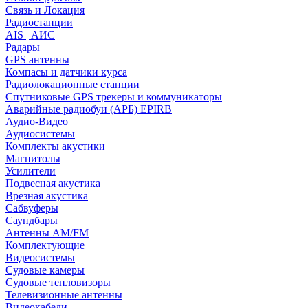
Связь и Локация
Радиостанции
AIS | АИС
Радары
GPS антенны
Компасы и датчики курса
Радиолокационные станции
Спутниковые GPS трекеры и коммуникаторы
Аварийные радиобуи (АРБ) EPIRB
Аудио-Видео
Аудиосистемы
Комплекты акустики
Магнитолы
Усилители
Подвесная акустика
Врезная акустика
Сабвуферы
Саундбары
Антенны AM/FM
Комплектующие
Видеосистемы
Судовые камеры
Cудовые тепловизоры
Телевизионные антенны
Видеокабели