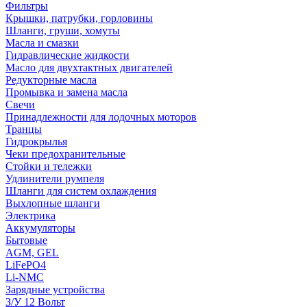
Фильтры
Крышки, патрубки, горловины
Шланги, груши, хомуты
Масла и смазки
Гидравлические жидкости
Масло для двухтактных двигателей
Редукторные масла
Промывка и замена масла
Свечи
Принадлежности для лодочных моторов
Транцы
Гидрокрылья
Чеки предохранительные
Стойки и тележки
Удлинители румпеля
Шланги для систем охлаждения
Выхлопные шланги
Электрика
Аккумуляторы
Бытовые
AGM, GEL
LiFePO4
Li-NMC
Зарядные устройства
З/У 12 Вольт