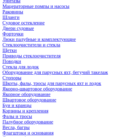
Унитазы
Мацераторные помпы и насосы
Раковины
Шланги
Судовое остекление
Двери судовые
Форточки
Люки палубные и комплектующие
Стеклоочистители и стекла
Щетки
Приводы стеклоочистителя
Поводки
Стекла для лодок
Оборудование для парусных яхт, бегучий такелаж
Стопоры
Шкоты, фалы, тросы для парусных яхт и лодок
Якорно-швартовое оборудование
Якорное оборудование
Швартовое оборудование
Буи и кранцы
Корзины и крепления
Фалы и тросы
Палубное оборудование
Весла, багры
Флагштоки и основания