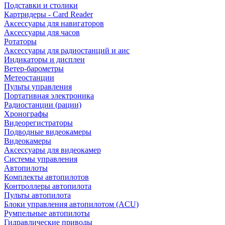
Подставки и столики
Картридеры - Card Reader
Аксессуары для навигаторов
Аксессуары для часов
Ротаторы
Аксессуары для радиостанций и аис
Индикаторы и дисплеи
Ветер-барометры
Метеостанции
Пульты управления
Портативная электроника
Радиостанции (рации)
Хронографы
Видеорегистраторы
Подводные видеокамеры
Видеокамеры
Аксессуары для видеокамер
Системы управления
Автопилоты
Комплекты автопилотов
Контроллеры автопилота
Пульты автопилота
Блоки управления автопилотом (ACU)
Румпельные автопилоты
Гидравлические приводы