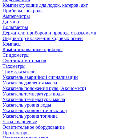
Комплектующие для лодок, катеров, яхт
Приборы контроля
Амперметры
Датчики
Вольтметры
Держатели приборов и провода с разъемами
Индикатор включения ходовых огней
Компасы
Комбинированные приборы
Спидометры
Счетчики моточасов
Тахометры
Трим-указатели
Указатель аварийной сигнализации
Указатель давления масла
Указатель положения руля (Аксиометр)
Указатель температуры воды
Указатель температуры масла
Указатель уровня воды
Указатель уровня сточных вод
Указатель уровня топлива
Часы кварцевые
Осветительное оборудование
Прожекторы