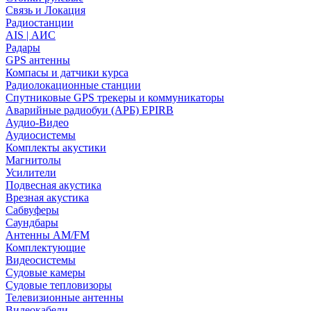
Связь и Локация
Радиостанции
AIS | АИС
Радары
GPS антенны
Компасы и датчики курса
Радиолокационные станции
Спутниковые GPS трекеры и коммуникаторы
Аварийные радиобуи (АРБ) EPIRB
Аудио-Видео
Аудиосистемы
Комплекты акустики
Магнитолы
Усилители
Подвесная акустика
Врезная акустика
Сабвуферы
Саундбары
Антенны AM/FM
Комплектующие
Видеосистемы
Судовые камеры
Cудовые тепловизоры
Телевизионные антенны
Видеокабели